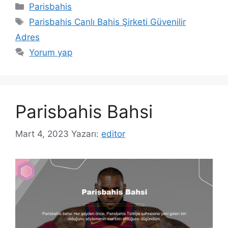
Kategoriler
Parisbahis
Etiketler
Parisbahis Canlı Bahis Şirketi Güvenilir
Adres
Yorum yap
Parisbahis Bahsi
Mart 4, 2023
Yazarı:
editor