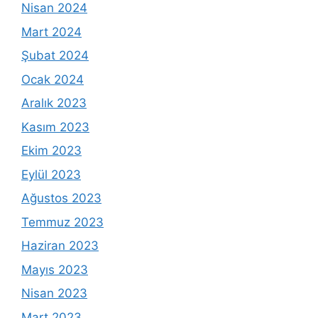
Nisan 2024
Mart 2024
Şubat 2024
Ocak 2024
Aralık 2023
Kasım 2023
Ekim 2023
Eylül 2023
Ağustos 2023
Temmuz 2023
Haziran 2023
Mayıs 2023
Nisan 2023
Mart 2023