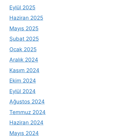
Eylül 2025
Haziran 2025
Mayıs 2025
Şubat 2025
Ocak 2025
Aralık 2024
Kasım 2024
Ekim 2024
Eylül 2024
Ağustos 2024
Temmuz 2024
Haziran 2024
Mayıs 2024