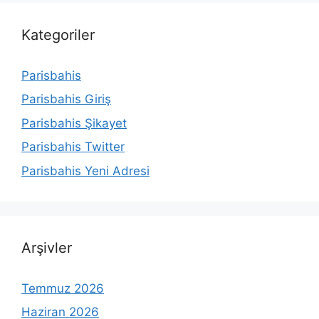
Kategoriler
Parisbahis
Parisbahis Giriş
Parisbahis Şikayet
Parisbahis Twitter
Parisbahis Yeni Adresi
Arşivler
Temmuz 2026
Haziran 2026