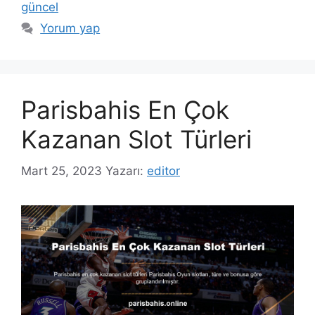
güncel
Yorum yap
Parisbahis En Çok
Kazanan Slot Türleri
Mart 25, 2023
Yazarı:
editor