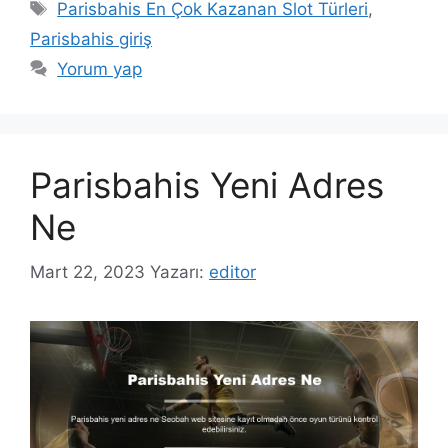
Etiketler
Parisbahis En Çok Kazanan Slot Türleri
,
Parisbahis giriş
Yorum yap
Parisbahis Yeni Adres
Ne
Mart 22, 2023
Yazarı:
editor