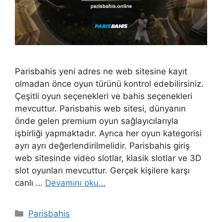
Parisbahis yeni adres ne web sitesine kayıt
olmadan önce oyun türünü kontrol edebilirsiniz.
Çeşitli oyun seçenekleri ve bahis seçenekleri
mevcuttur. Parisbahis web sitesi, dünyanın
önde gelen premium oyun sağlayıcılarıyla
işbirliği yapmaktadır. Ayrıca her oyun kategorisi
ayrı ayrı değerlendirilmelidir. Parisbahis giriş
web sitesinde video slotlar, klasik slotlar ve 3D
slot oyunları mevcuttur. Gerçek kişilere karşı
canlı …
Devamını oku…
Kategoriler
Parisbahis