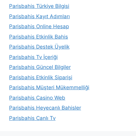
Parisbahis Türkiye Bilgisi
Parisbahis Kayıt Adımları
Parisbahis Online Hesap
Parisbahis Etkinlik Bahis
Parisbahis Destek Üyelik
Parisbahis Tv İçeriği
Parisbahis Güncel Bilgiler
Parisbahis Etkinlik Siparişi
Parisbahis Müşteri Mükemmelliği
Parisbahis Casino Web
Parisbahis Heyecanlı Bahisler
Parisbahis Canlı Tv