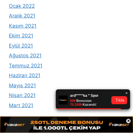
Ocak 2022
Aralık 2021
Kasım 2021
Ekim 2021
Eylül 2021
Ağustos 2021
Temmuz 2021
Haziran 2021
Mayıs 2021
Nisan 2021
Mart 2021
×