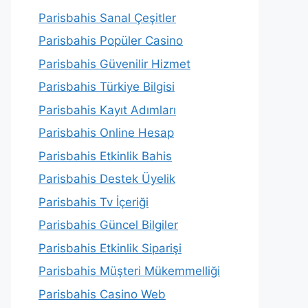
Parisbahis Sanal Çeşitler
Parisbahis Popüler Casino
Parisbahis Güvenilir Hizmet
Parisbahis Türkiye Bilgisi
Parisbahis Kayıt Adımları
Parisbahis Online Hesap
Parisbahis Etkinlik Bahis
Parisbahis Destek Üyelik
Parisbahis Tv İçeriği
Parisbahis Güncel Bilgiler
Parisbahis Etkinlik Siparişi
Parisbahis Müşteri Mükemmelliği
Parisbahis Casino Web