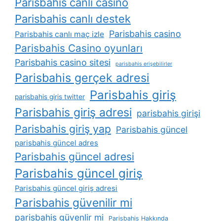
Parisbahis canlı casino
Parisbahis canlı destek
Parisbahis casino
Parisbahis canlı maç izle
Parisbahis Casino oyunları
Parisbahis casino sitesi
parisbahis erişebilirler
Parisbahis gerçek adresi
Parisbahis giriş
parisbahis giris twitter
Parisbahis giriş adresi
parisbahis girişi
Parisbahis giriş yap
Parisbahis güncel
parisbahis güncel adres
Parisbahis güncel adresi
Parisbahis güncel giriş
Parisbahis güncel giriş adresi
Parisbahis güvenilir mi
parisbahis güvenlir mi
Parisbahis Hakkında