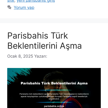
site
,
yeni parisbahis giriş
Yorum yap
Parisbahis Türk
Beklentilerini Aşma
Ocak 8, 2025
Yazarı: