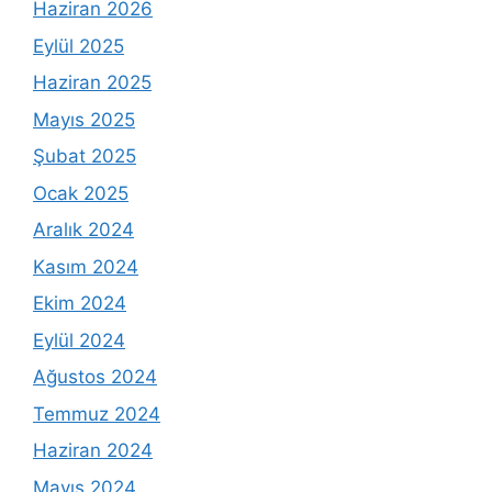
Haziran 2026
Eylül 2025
Haziran 2025
Mayıs 2025
Şubat 2025
Ocak 2025
Aralık 2024
Kasım 2024
Ekim 2024
Eylül 2024
Ağustos 2024
Temmuz 2024
Haziran 2024
Mayıs 2024