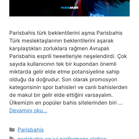
Parisbahis türk beklentilerini aşma Parisbahis
Türk meslektaşlarının beklentilerini aşarak
karşılaştıkları zorluklara rağmen Avrupalı
Parisbahis esprili tweetleriyle neşelendirdi. Çok
sayıda kullanıcının tek bir kupondan önemli
miktarda gelir elde etme potansiyeline sahip
olduğu da doğrudur. Son olarak promosyon
kategorisinin spor bahisleri ve canlı bahislerden
de makul bir gelir elde ettiğini varsayalım.
Ülkemizin en popüler bahis sitelerinden biri …
Devamını oku…
Kategoriler
Parisbahis
Etiketler
parisbahis en i̇yi performans slotları
,