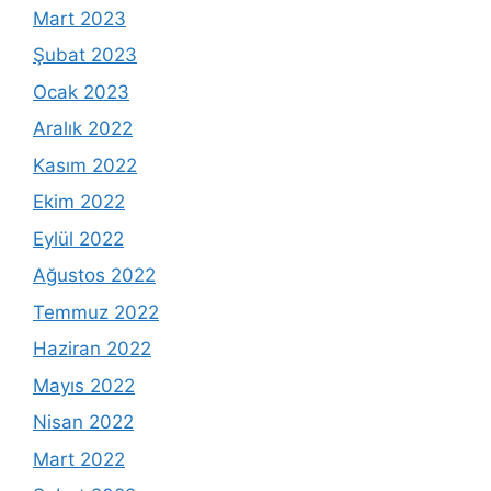
Mart 2023
Şubat 2023
Ocak 2023
Aralık 2022
Kasım 2022
Ekim 2022
Eylül 2022
Ağustos 2022
Temmuz 2022
Haziran 2022
Mayıs 2022
Nisan 2022
Mart 2022