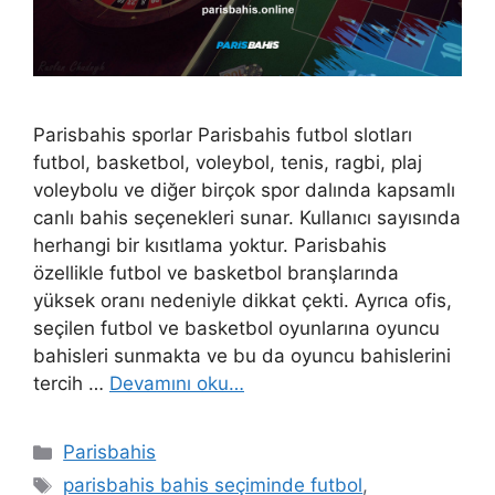
Parisbahis sporlar Parisbahis futbol slotları
futbol, ​​basketbol, ​​voleybol, tenis, ragbi, plaj
voleybolu ve diğer birçok spor dalında kapsamlı
canlı bahis seçenekleri sunar. Kullanıcı sayısında
herhangi bir kısıtlama yoktur. Parisbahis
özellikle futbol ve basketbol branşlarında
yüksek oranı nedeniyle dikkat çekti. Ayrıca ofis,
seçilen futbol ve basketbol oyunlarına oyuncu
bahisleri sunmakta ve bu da oyuncu bahislerini
tercih …
Devamını oku…
Kategoriler
Parisbahis
Etiketler
parisbahis bahis seçiminde futbol
,