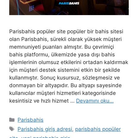
Parisbahis popüler site popüler bir bahis sitesi
olan Parisbahis, sürekli olarak yüksek müşteri
memnuniyeti puanları almıştır. Bu çevrimiçi
bahis platformu, ülkemizde yasa dışı bahis
işlemlerinin olumsuz etkilerini ortadan kaldırmak
için müşteri destek sistemini etkin bir şekilde
kullanmıştır. Sonuç kusursuz, sözleşmesiz ve
donmayan bir altyapıdır. Bu altyapı sayesinde
kullanıcılar müşteri hizmetleri kategorisinde
kesintisiz ve hızlı hizmet …
Devamını oku…
Kategoriler
Parisbahis
Etiketler
Parisbahis giriş adresi
,
parisbahis popüler