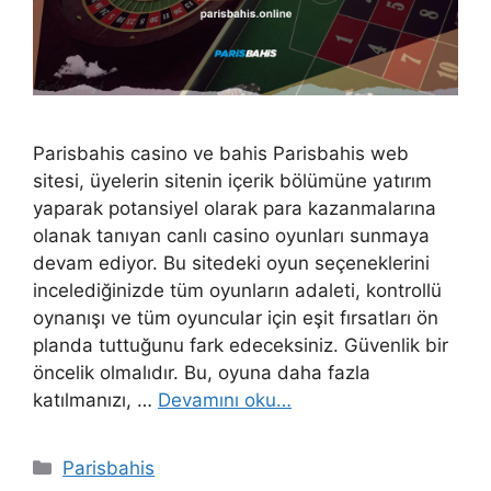
Parisbahis casino ve bahis Parisbahis web
sitesi, üyelerin sitenin içerik bölümüne yatırım
yaparak potansiyel olarak para kazanmalarına
olanak tanıyan canlı casino oyunları sunmaya
devam ediyor. Bu sitedeki oyun seçeneklerini
incelediğinizde tüm oyunların adaleti, kontrollü
oynanışı ve tüm oyuncular için eşit fırsatları ön
planda tuttuğunu fark edeceksiniz. Güvenlik bir
öncelik olmalıdır. Bu, oyuna daha fazla
katılmanızı, …
Devamını oku…
Kategoriler
Parisbahis