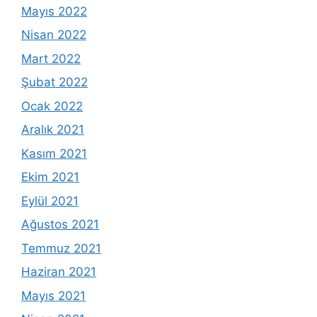
Mayıs 2022
Nisan 2022
Mart 2022
Şubat 2022
Ocak 2022
Aralık 2021
Kasım 2021
Ekim 2021
Eylül 2021
Ağustos 2021
Temmuz 2021
Haziran 2021
Mayıs 2021