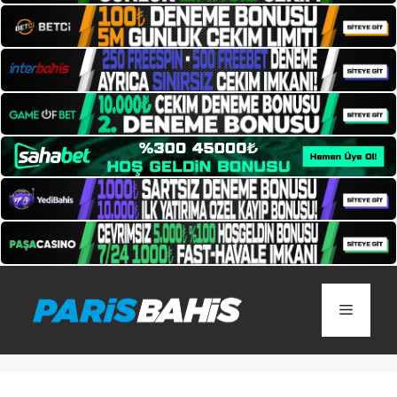
İçeriğe
atla
Menü