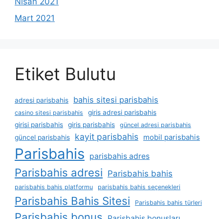
Nisan 2021
Mart 2021
Etiket Bulutu
bahis sitesi parisbahis
adresi parisbahis
giris adresi parisbahis
casino sitesi parisbahis
girisi parisbahis
giris parisbahis
güncel adresi parisbahis
kayit parisbahis
mobil parisbahis
güncel parisbahis
Parisbahis
parisbahis adres
Parisbahis adresi
Parisbahis bahis
parisbahis bahis platformu
parisbahis bahis seçenekleri
Parisbahis Bahis Sitesi
Parisbahis bahis türleri
Parisbahis bonus
Parisbahis bonusları