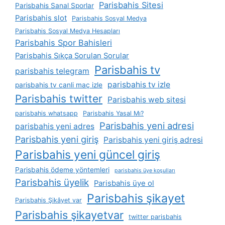
Parisbahis Sitesi
Parisbahis Sanal Sporlar
Parisbahis slot
Parisbahis Sosyal Medya
Parisbahis Sosyal Medya Hesapları
Parisbahis Spor Bahisleri
Parisbahis Sıkça Sorulan Sorular
Parisbahis tv
parisbahis telegram
parisbahis tv izle
parisbahis tv canli maç izle
Parisbahis twitter
Parisbahis web sitesi
parisbahis whatsapp
Parisbahis Yasal Mı?
Parisbahis yeni adresi
parisbahis yeni adres
Parisbahis yeni giriş
Parisbahis yeni giriş adresi
Parisbahis yeni güncel giriş
Parisbahis ödeme yöntemleri
parisbahis üye koşulları
Parisbahis üyelik
Parisbahis üye ol
Parisbahis şikayet
Parisbahis Şikâyet var
Parisbahis şikayetvar
twitter parisbahis