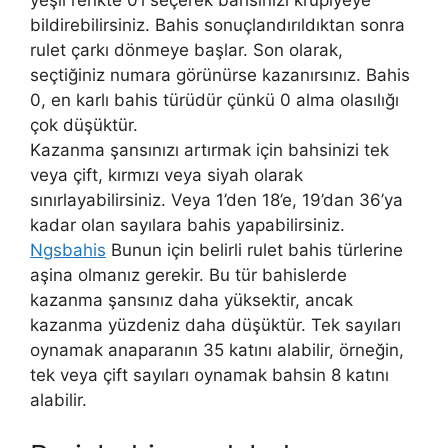
yeşil renkte 0’ı seçerek bahsinizi krupiyeye
bildirebilirsiniz. Bahis sonuçlandırıldıktan sonra
rulet çarkı dönmeye başlar. Son olarak,
seçtiğiniz numara görünürse kazanırsınız. Bahis
0, en karlı bahis türüdür çünkü 0 alma olasılığı
çok düşüktür.
Kazanma şansınızı artırmak için bahsinizi tek
veya çift, kırmızı veya siyah olarak
sınırlayabilirsiniz. Veya 1’den 18’e, 19’dan 36’ya
kadar olan sayılara bahis yapabilirsiniz.
Ngsbahis
Bunun için belirli rulet bahis türlerine
aşina olmanız gerekir. Bu tür bahislerde
kazanma şansınız daha yüksektir, ancak
kazanma yüzdeniz daha düşüktür. Tek sayıları
oynamak anaparanın 35 katını alabilir, örneğin,
tek veya çift sayıları oynamak bahsin 8 katını
alabilir.