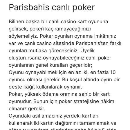
Parisbahis canlı poker
Bilinen başka bir canlı casino kart oyununa
gelirsek, pokeri kaçıramayacağımızı
söylemeliyiz. Poker oyunları oynama imkânınız
var ve canlı casino sitesinde Parisbahis’ten farklı
oyunları mutlaka göreceksiniz. Üyelik
oluşturursanız oynayabileceğiniz canlı poker
oyunlarının genel kuralları geçerlidir;
Oyunu oynayabilmek için en az iki, en fazla 10
oyuncu olması gerekir. Bu koşul altında oyun bir
deste kâğıt kullanılarak oynanır.
Poker, yüksek ödeme oranına sahip bir kart
oyunudur. Bunun için poker stratejisine hâkim
olmanız gerekir.
Oyundaki asıl amacınız yerdeki kartları
kullanarak iki kartın dağıtımını tamamlamak ve