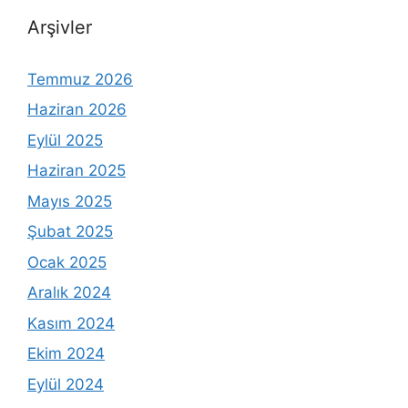
Arşivler
Temmuz 2026
Haziran 2026
Eylül 2025
Haziran 2025
Mayıs 2025
Şubat 2025
Ocak 2025
Aralık 2024
Kasım 2024
Ekim 2024
Eylül 2024