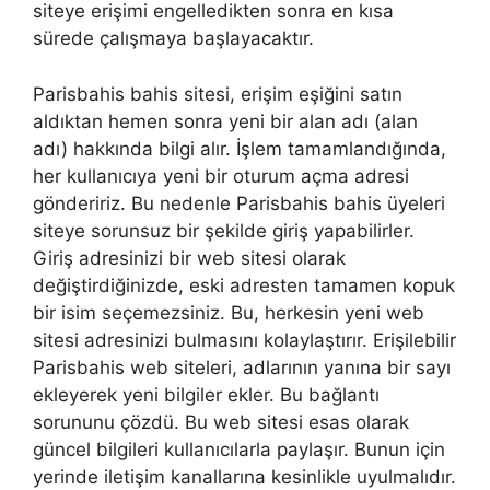
siteye erişimi engelledikten sonra en kısa
sürede çalışmaya başlayacaktır.
Parisbahis bahis sitesi, erişim eşiğini satın
aldıktan hemen sonra yeni bir alan adı (alan
adı) hakkında bilgi alır. İşlem tamamlandığında,
her kullanıcıya yeni bir oturum açma adresi
göndeririz. Bu nedenle Parisbahis bahis üyeleri
siteye sorunsuz bir şekilde giriş yapabilirler.
Giriş adresinizi bir web sitesi olarak
değiştirdiğinizde, eski adresten tamamen kopuk
bir isim seçemezsiniz. Bu, herkesin yeni web
sitesi adresinizi bulmasını kolaylaştırır. Erişilebilir
Parisbahis web siteleri, adlarının yanına bir sayı
ekleyerek yeni bilgiler ekler. Bu bağlantı
sorununu çözdü. Bu web sitesi esas olarak
güncel bilgileri kullanıcılarla paylaşır. Bunun için
yerinde iletişim kanallarına kesinlikle uyulmalıdır.