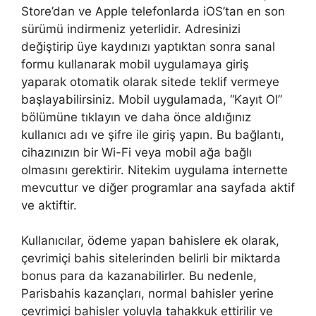
Store’dan ve Apple telefonlarda iOS’tan en son
sürümü indirmeniz yeterlidir. Adresinizi
değiştirip üye kaydınızı yaptıktan sonra sanal
formu kullanarak mobil uygulamaya giriş
yaparak otomatik olarak sitede teklif vermeye
başlayabilirsiniz. Mobil uygulamada, “Kayıt Ol”
bölümüne tıklayın ve daha önce aldığınız
kullanıcı adı ve şifre ile giriş yapın. Bu bağlantı,
cihazınızın bir Wi-Fi veya mobil ağa bağlı
olmasını gerektirir. Nitekim uygulama internette
mevcuttur ve diğer programlar ana sayfada aktif
ve aktiftir.
Kullanıcılar, ödeme yapan bahislere ek olarak,
çevrimiçi bahis sitelerinden belirli bir miktarda
bonus para da kazanabilirler. Bu nedenle,
Parisbahis kazançları, normal bahisler yerine
çevrimiçi bahisler yoluyla tahakkuk ettirilir ve