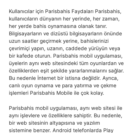
Kullanıcılar için Parisbahis Faydaları Parisbahis,
kullanıcıların dünyanın her yerinde, her zaman,
her yerde bahis oynamasına olanak tanır.
Bilgisayarların ve dizüstü bilgisayarların önünde
uzun saatler geçirmek yerine, bahislerinizi
çevrimiçi yapın, uzanın, caddede yürüyün veya
bir kafede oturun. Parisbahis mobil uygulaması,
üyelerin aynı web sitesindeki tüm oyunlardan ve
özelliklerden eşit şekilde yararlanmalarını sağlar.
Bu nedenle İnternet bir istisna değildir. Ayrıca,
canlı oyun oynama ve para yatırma ve çekme
işlemleri Parisbahis Mobile ile çok kolay.
Parisbahis mobil uygulaması, aynı web sitesi ile
aynı işlevlere ve özelliklere sahiptir. Bu nedenle,
bir web sitesinin altyapısına ve yazılım
sistemine benzer. Android telefonlarda Play