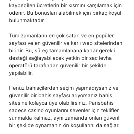
kaybedilen ücretlerin bir kısmını karşılamak için
ödenir. Bu bonusları alabilmek için birkaç koşul
bulunmaktadır.
Tüm zamanların en çok satan ve en popüler
sayfası ve en güvenilir ve karlı web sitelerinden
biridir. Bu, süreç tamamlanana kadar gerekli
desteği sağlayabilecek yetkin bir sac levha
operatörü tarafından güvenilir bir şekilde
yapılabilir.
Henüz bahisçilerden seçim yapmadıysanız ve
güvenilir bir bahis sayfası arıyorsanız bahis
sitesine kolayca üye olabilirsiniz. Parisbahis
sadece casino oyunlarını sevenler için teklifler
sunmakla kalmaz, aynı zamanda onları güvenli
bir şekilde oynamanın ön koşullarını da sağlar.