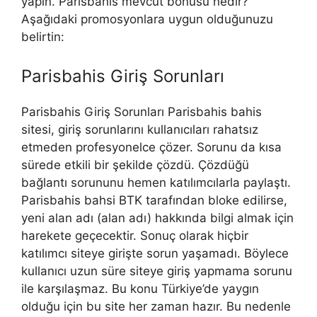
yapın. Parisbahis mevcut bonusu nedir?
Aşağıdaki promosyonlara uygun olduğunuzu
belirtin:
Parisbahis Giriş Sorunları
Parisbahis Giriş Sorunları Parisbahis bahis
sitesi, giriş sorunlarını kullanıcıları rahatsız
etmeden profesyonelce çözer. Sorunu da kısa
sürede etkili bir şekilde çözdü. Çözdüğü
bağlantı sorununu hemen katılımcılarla paylaştı.
Parisbahis bahsi BTK tarafından bloke edilirse,
yeni alan adı (alan adı) hakkında bilgi almak için
harekete geçecektir. Sonuç olarak hiçbir
katılımcı siteye girişte sorun yaşamadı. Böylece
kullanıcı uzun süre siteye giriş yapmama sorunu
ile karşılaşmaz. Bu konu Türkiye’de yaygın
olduğu için bu site her zaman hazır. Bu nedenle