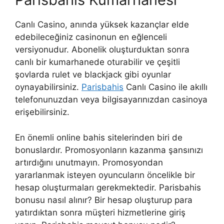
Canlı Casino, anında yüksek kazançlar elde
edebileceğiniz casinonun en eğlenceli
versiyonudur. Abonelik oluşturduktan sonra
canlı bir kumarhanede oturabilir ve çeşitli
şovlarda rulet ve blackjack gibi oyunlar
oynayabilirsiniz.
Parisbahis
Canlı Casino ile akıllı
telefonunuzdan veya bilgisayarınızdan casinoya
erişebilirsiniz.
En önemli online bahis sitelerinden biri de
bonuslardır. Promosyonların kazanma şansınızı
artırdığını unutmayın. Promosyondan
yararlanmak isteyen oyuncuların öncelikle bir
hesap oluşturmaları gerekmektedir. Parisbahis
bonusu nasıl alınır? Bir hesap oluşturup para
yatırdıktan sonra müşteri hizmetlerine giriş