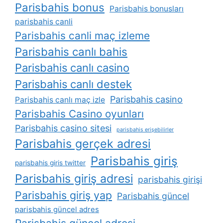
Parisbahis bonus
Parisbahis bonusları
parisbahis canli
Parisbahis canli maç izleme
Parisbahis canlı bahis
Parisbahis canlı casino
Parisbahis canlı destek
Parisbahis casino
Parisbahis canlı maç izle
Parisbahis Casino oyunları
Parisbahis casino sitesi
parisbahis erişebilirler
Parisbahis gerçek adresi
Parisbahis giriş
parisbahis giris twitter
Parisbahis giriş adresi
parisbahis girişi
Parisbahis giriş yap
Parisbahis güncel
parisbahis güncel adres