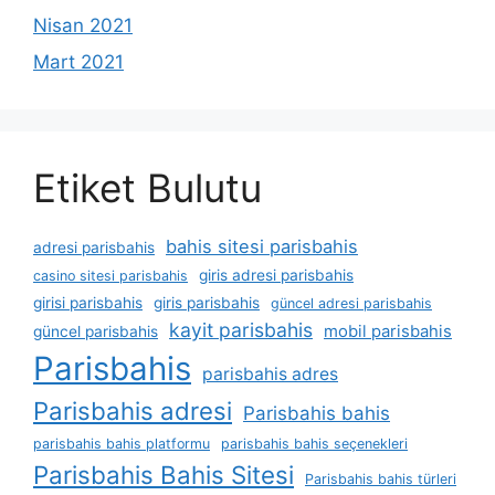
Nisan 2021
Mart 2021
Etiket Bulutu
bahis sitesi parisbahis
adresi parisbahis
giris adresi parisbahis
casino sitesi parisbahis
girisi parisbahis
giris parisbahis
güncel adresi parisbahis
kayit parisbahis
mobil parisbahis
güncel parisbahis
Parisbahis
parisbahis adres
Parisbahis adresi
Parisbahis bahis
parisbahis bahis platformu
parisbahis bahis seçenekleri
Parisbahis Bahis Sitesi
Parisbahis bahis türleri