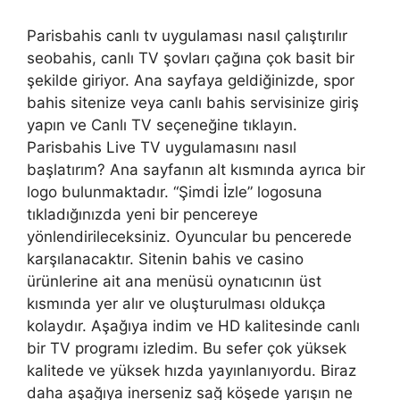
Parisbahis canlı tv uygulaması nasıl çalıştırılır
seobahis, canlı TV şovları çağına çok basit bir
şekilde giriyor. Ana sayfaya geldiğinizde, spor
bahis sitenize veya canlı bahis servisinize giriş
yapın ve Canlı TV seçeneğine tıklayın.
Parisbahis Live TV uygulamasını nasıl
başlatırım? Ana sayfanın alt kısmında ayrıca bir
logo bulunmaktadır. “Şimdi İzle” logosuna
tıkladığınızda yeni bir pencereye
yönlendirileceksiniz. Oyuncular bu pencerede
karşılanacaktır. Sitenin bahis ve casino
ürünlerine ait ana menüsü oynatıcının üst
kısmında yer alır ve oluşturulması oldukça
kolaydır. Aşağıya indim ve HD kalitesinde canlı
bir TV programı izledim. Bu sefer çok yüksek
kalitede ve yüksek hızda yayınlanıyordu. Biraz
daha aşağıya inerseniz sağ köşede yarışın ne