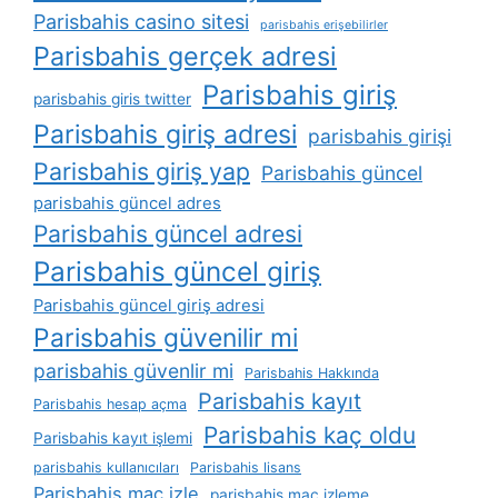
Parisbahis casino sitesi
parisbahis erişebilirler
Parisbahis gerçek adresi
Parisbahis giriş
parisbahis giris twitter
Parisbahis giriş adresi
parisbahis girişi
Parisbahis giriş yap
Parisbahis güncel
parisbahis güncel adres
Parisbahis güncel adresi
Parisbahis güncel giriş
Parisbahis güncel giriş adresi
Parisbahis güvenilir mi
parisbahis güvenlir mi
Parisbahis Hakkında
Parisbahis kayıt
Parisbahis hesap açma
Parisbahis kaç oldu
Parisbahis kayıt işlemi
parisbahis kullanıcıları
Parisbahis lisans
Parisbahis maç izle
parisbahis maç izleme