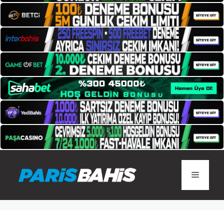
İçeriğe
atla
Menü