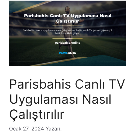
Parisbahis Canlı TV
Uygulaması Nasıl
Çalıştırılır
Ocak 27, 2024
Yazarı: