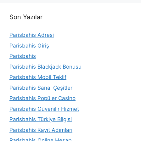
Son Yazılar
Parisbahis Adresi
Parisbahis Giriş
Parisbahis
Parisbahis Blackjack Bonusu
Parisbahis Mobil Teklif
Parisbahis Sanal Çeşitler
Parisbahis Popüler Casino
Parisbahis Güvenilir Hizmet
Parisbahis Türkiye Bilgisi
Parisbahis Kayıt Adımları
Parisbahis Online Hesap