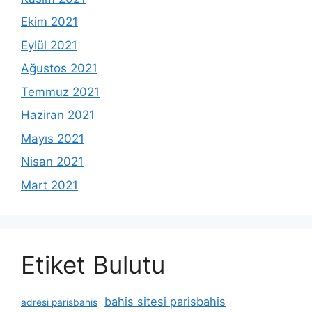
Ekim 2021
Eylül 2021
Ağustos 2021
Temmuz 2021
Haziran 2021
Mayıs 2021
Nisan 2021
Mart 2021
Etiket Bulutu
bahis sitesi parisbahis
adresi parisbahis