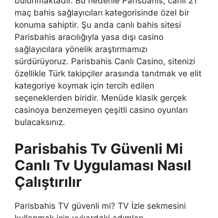
bulunmaktadır. Bu nedenle Parisbahis, canlı 21
maç bahis sağlayıcıları kategorisinde özel bir
konuma sahiptir. Şu anda canlı bahis sitesi
Parisbahis aracılığıyla yasa dışı casino
sağlayıcılara yönelik araştırmamızı
sürdürüyoruz. Parisbahis Canlı Casino, sitenizi
özellikle Türk takipçiler arasında tanıtmak ve elit
kategoriye koymak için tercih edilen
seçeneklerden biridir. Menüde klasik gerçek
casinoya benzemeyen çeşitli casino oyunları
bulacaksınız.
Parisbahis Tv Güvenli Mi
Canlı Tv Uygulaması Nasıl
Çalıştırılır
Parisbahis TV güvenli mi? TV İzle sekmesini