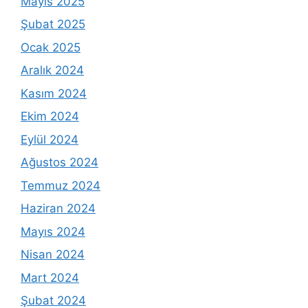
Mayıs 2025
Şubat 2025
Ocak 2025
Aralık 2024
Kasım 2024
Ekim 2024
Eylül 2024
Ağustos 2024
Temmuz 2024
Haziran 2024
Mayıs 2024
Nisan 2024
Mart 2024
Şubat 2024