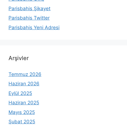
Parisbahis Şikayet
Parisbahis Twitter
Parisbahis Yeni Adresi
Arşivler
Temmuz 2026
Haziran 2026
Eylül 2025
Haziran 2025
Mayıs 2025
Şubat 2025