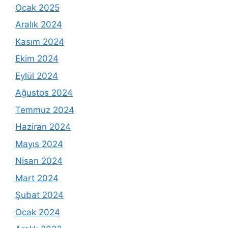
Ocak 2025
Aralık 2024
Kasım 2024
Ekim 2024
Eylül 2024
Ağustos 2024
Temmuz 2024
Haziran 2024
Mayıs 2024
Nisan 2024
Mart 2024
Şubat 2024
Ocak 2024