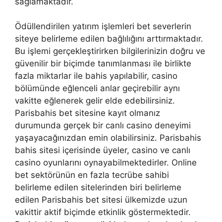
sağlamaktadır.
Ödüllendirilen yatırım işlemleri bet severlerin
siteye belirleme edilen bağlılığını arttırmaktadır.
Bu işlemi gerçekleştirirken bilgilerinizin doğru ve
güvenilir bir biçimde tanımlanması ile birlikte
fazla miktarlar ile bahis yapılabilir, casino
bölümünde eğlenceli anlar geçirebilir aynı
vakitte eğlenerek gelir elde edebilirsiniz.
Parisbahis bet sitesine kayıt olmanız
durumunda gerçek bir canlı casino deneyimi
yaşayacağınızdan emin olabilirsiniz. Parisbahis
bahis sitesi içerisinde üyeler, casino ve canlı
casino oyunlarını oynayabilmektedirler. Online
bet sektörünün en fazla tecrübe sahibi
belirleme edilen sitelerinden biri belirleme
edilen Parisbahis bet sitesi ülkemizde uzun
vakittir aktif biçimde etkinlik göstermektedir.