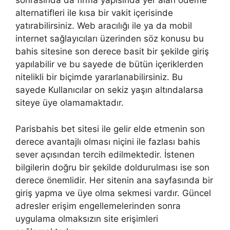
sonrasında da firma yapısında yer alan ödeme
alternatifleri ile kısa bir vakit içerisinde
yatırabilirsiniz. Web aracılığı ile ya da mobil
internet sağlayıcıları üzerinden söz konusu bu
bahis sitesine son derece basit bir şekilde giriş
yapılabilir ve bu sayede de bütün içeriklerden
nitelikli bir biçimde yararlanabilirsiniz. Bu
sayede Kullanıcılar on sekiz yaşın altındalarsa
siteye üye olamamaktadır.
Parisbahis bet sitesi ile gelir elde etmenin son
derece avantajlı olması niçini ile fazlası bahis
sever açısından tercih edilmektedir. İstenen
bilgilerin doğru bir şekilde doldurulması ise son
derece önemlidir. Her sitenin ana sayfasında bir
giriş yapma ve üye olma sekmesi vardır. Güncel
adresler erişim engellemelerinden sonra
uygulama olmaksızın site erişimleri