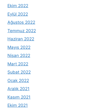
Ekim 2022
Eylül 2022
Ağustos 2022
Temmuz 2022
Haziran 2022
Mayıs 2022
Nisan 2022
Mart 2022
Şubat 2022
Ocak 2022
Aralık 2021
Kasım 2021
Ekim 2021