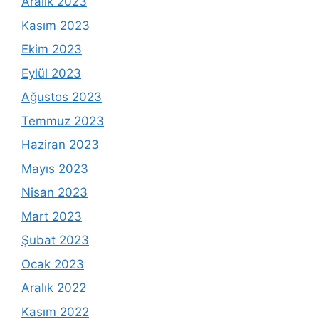
Aralık 2023
Kasım 2023
Ekim 2023
Eylül 2023
Ağustos 2023
Temmuz 2023
Haziran 2023
Mayıs 2023
Nisan 2023
Mart 2023
Şubat 2023
Ocak 2023
Aralık 2022
Kasım 2022