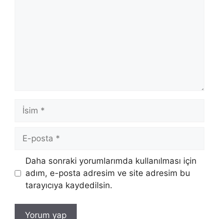
İsim
E-
posta
İnternet
Daha sonraki yorumlarımda kullanılması için
sitesi
adım, e-posta adresim ve site adresim bu
tarayıcıya kaydedilsin.