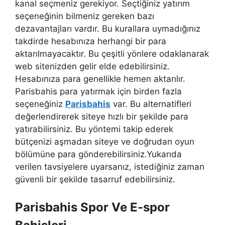
kanal seçmeniz gerekiyor. Seçtiğiniz yatırım
seçeneğinin bilmeniz gereken bazı
dezavantajları vardır. Bu kurallara uymadığınız
takdirde hesabınıza herhangi bir para
aktarılmayacaktır. Bu çeşitli yönlere odaklanarak
web sitenizden gelir elde edebilirsiniz.
Hesabınıza para genellikle hemen aktarılır.
Parisbahis para yatırmak için birden fazla
seçeneğiniz
Parisbahis
var. Bu alternatifleri
değerlendirerek siteye hızlı bir şekilde para
yatırabilirsiniz. Bu yöntemi takip ederek
bütçenizi aşmadan siteye ve doğrudan oyun
bölümüne para gönderebilirsiniz.Yukarıda
verilen tavsiyelere uyarsanız, istediğiniz zaman
güvenli bir şekilde tasarruf edebilirsiniz.
Parisbahis Spor Ve E-spor