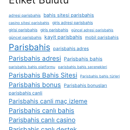
bahis sitesi parisbahis
adresi parisbahis
giris adresi parisbahis
casino sitesi parisbahis
girisi parisbahis
giris parisbahis
güncel adresi parisbahis
kayit parisbahis
mobil parisbahis
güncel parisbahis
Parisbahis
parisbahis adres
Parisbahis adresi
Parisbahis bahis
parisbahis bahis platformu
parisbahis bahis seçenekleri
Parisbahis Bahis Sitesi
Parisbahis bahis türleri
Parisbahis bonus
Parisbahis bonusları
parisbahis canli
Parisbahis canli maç izleme
Parisbahis canlı bahis
Parisbahis canlı casino
Parisbahis canlı destek