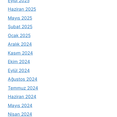
Eylül 2025
Haziran 2025
Mayıs 2025
Şubat 2025
Ocak 2025
Aralık 2024
Kasım 2024
Ekim 2024
Eylül 2024
Ağustos 2024
Temmuz 2024
Haziran 2024
Mayıs 2024
Nisan 2024