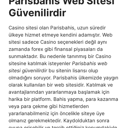
Parisbahis Web Sitesi
Güvenilirdir
Casino sitesi olan Parisbahis, uzun süredir
ülkeye hizmet etmeye kendini adamıştır. Web
sitesi sadece Casino seçenekleri değil aynı
zamanda forex gibi finansal piyasaları da
sunmaktadır. Bu nedenle tanınmış bir Casino
sitesine katılmak isteyenler
Parisbahis web
sitesi güvenilirdir
bu sitenin lisansı olup
olmadığını soruyor. Parisbahis ülkemizde yaygın
olarak kullanılan bir web sitesidir. Katılmak ve
avantajlarından yararlanmaya başlamak için
harika bir platform. Bahis yapma, para kazanma
veya para çekme gibi hizmetlerden
yararlanabilmeniz için öncelikle siteye üye
olmanız gerekmektedir. Kaydolduktan sonra
oyuna erişebilir ve tercih ettiğiniz konumdakiyle