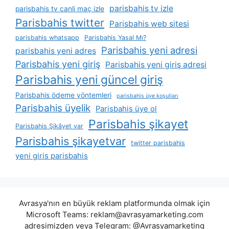
parisbahis tv izle
parisbahis tv canli maç izle
Parisbahis twitter
Parisbahis web sitesi
parisbahis whatsapp
Parisbahis Yasal Mı?
Parisbahis yeni adresi
parisbahis yeni adres
Parisbahis yeni giriş
Parisbahis yeni giriş adresi
Parisbahis yeni güncel giriş
Parisbahis ödeme yöntemleri
parisbahis üye koşulları
Parisbahis üyelik
Parisbahis üye ol
Parisbahis şikayet
Parisbahis Şikâyet var
Parisbahis şikayetvar
twitter parisbahis
yeni giris parisbahis
Avrasya'nın en büyük reklam platformunda olmak için
Microsoft Teams:
reklam@avrasyamarketing.com
adresimizden veya Telegram: @Avrasyamarketing