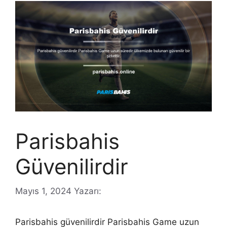
Parisbahis
Güvenilirdir
Mayıs 1, 2024
Yazarı:
Parisbahis güvenilirdir Parisbahis Game uzun