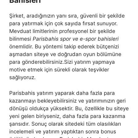
Bahisleri
Şirket, aradığınızın yanı sıra, güvenli bir şekilde
para yatırmak için çok sayıda fırsat sunuyor.
Mevduat limitlerinin profesyonel bir şekilde
bilinmesi
Parisbahis spor ve e-spor bahisleri
önemlidir. Bu yöntemi takip ederek bütçenizi
aşmadan siteye ve doğrudan oyun bölümüne
para gönderebilirsiniz.Sizi yatırım yapmaya
motive etmek için sürekli olarak teşvikler
sağlıyoruz.
Parisbahis yatırım yaparak daha fazla para
kazanmayı bekleyebilirsiniz ve yatırımınızın geri
dönüşü oldukça yüksektir. Bu, özellikle bu siteye
yeni gelen biriyseniz, daha fazla para kazanma
şansıdır. Sonuç olarak sitedeki tüm olasılıkları
incelemeli ve yatırım yaptıktan sonra bonus