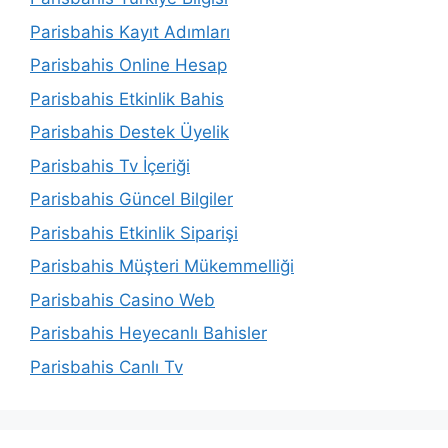
Parisbahis Kayıt Adımları
Parisbahis Online Hesap
Parisbahis Etkinlik Bahis
Parisbahis Destek Üyelik
Parisbahis Tv İçeriği
Parisbahis Güncel Bilgiler
Parisbahis Etkinlik Siparişi
Parisbahis Müşteri Mükemmelliği
Parisbahis Casino Web
Parisbahis Heyecanlı Bahisler
Parisbahis Canlı Tv