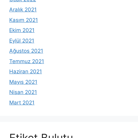
Aralık 2021
Kasım 2021
Ekim 2021
Eylül 2021
Ağustos 2021
Temmuz 2021
Haziran 2021
Mayıs 2021
Nisan 2021
Mart 2021
Etiket Bulutu