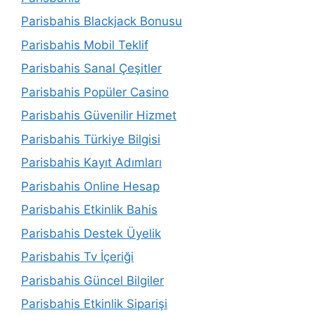
Parisbahis Blackjack Bonusu
Parisbahis Mobil Teklif
Parisbahis Sanal Çeşitler
Parisbahis Popüler Casino
Parisbahis Güvenilir Hizmet
Parisbahis Türkiye Bilgisi
Parisbahis Kayıt Adımları
Parisbahis Online Hesap
Parisbahis Etkinlik Bahis
Parisbahis Destek Üyelik
Parisbahis Tv İçeriği
Parisbahis Güncel Bilgiler
Parisbahis Etkinlik Siparişi