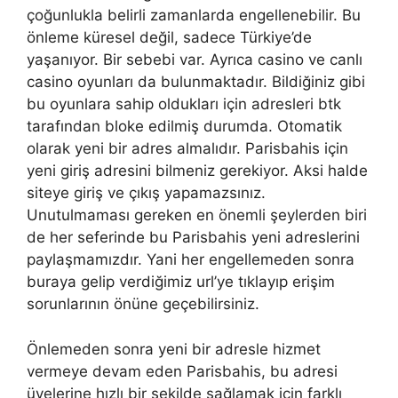
çoğunlukla belirli zamanlarda engellenebilir. Bu
önleme küresel değil, sadece Türkiye’de
yaşanıyor. Bir sebebi var. Ayrıca casino ve canlı
casino oyunları da bulunmaktadır. Bildiğiniz gibi
bu oyunlara sahip oldukları için adresleri btk
tarafından bloke edilmiş durumda. Otomatik
olarak yeni bir adres almalıdır. Parisbahis için
yeni giriş adresini bilmeniz gerekiyor. Aksi halde
siteye giriş ve çıkış yapamazsınız.
Unutulmaması gereken en önemli şeylerden biri
de her seferinde bu Parisbahis yeni adreslerini
paylaşmamızdır. Yani her engellemeden sonra
buraya gelip verdiğimiz url’ye tıklayıp erişim
sorunlarının önüne geçebilirsiniz.
Önlemeden sonra yeni bir adresle hizmet
vermeye devam eden Parisbahis, bu adresi
üyelerine hızlı bir şekilde sağlamak için farklı