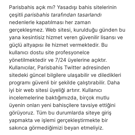
Parisbahis açık mı? Yasadışı bahis sitelerinin
çeşitli
parisbahis tarafından tasarlandı
nedenlerle kapatılması her zaman
gerçekleşmez. Web sitesi, kurulduğu günden bu
yana kesintisiz hizmet veren güvenilir lisansı ve
güçlü altyapısı ile hizmet vermektedir. Bu
kullanıcı dostu site profesyonelce
yönetilmektedir ve 7/24 üyelerine açıktır.
Kullanıcılar, Parisbahis Twitter adresinden
sitedeki güncel bilgilere ulaşabilir ve diledikleri
programı güvenli bir şekilde çalıştırabilir. Daha
iyi bir web sitesi üyeliği artırır. Kullanıcı
incelemelerine baktığımızda, birçok mutlu
üyenin onları yeni bahisçilere tavsiye ettiğini
görüyoruz. Tüm bu durumlarda siteye giriş
yapmakta ve işlemi gerçekleştirmekte bir
sakınca görmediğimizi beyan etmeliyiz.