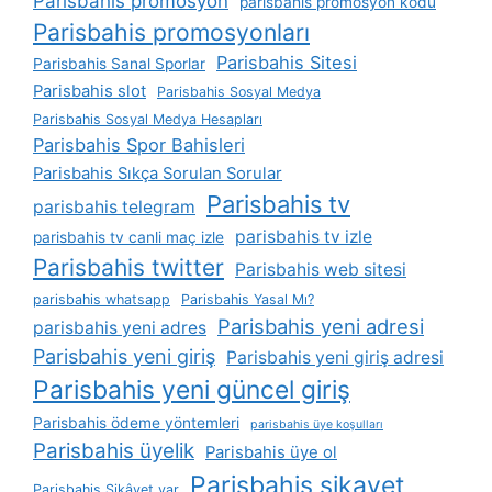
Parisbahis promosyon
parisbahis promosyon kodu
Parisbahis promosyonları
Parisbahis Sitesi
Parisbahis Sanal Sporlar
Parisbahis slot
Parisbahis Sosyal Medya
Parisbahis Sosyal Medya Hesapları
Parisbahis Spor Bahisleri
Parisbahis Sıkça Sorulan Sorular
Parisbahis tv
parisbahis telegram
parisbahis tv izle
parisbahis tv canli maç izle
Parisbahis twitter
Parisbahis web sitesi
parisbahis whatsapp
Parisbahis Yasal Mı?
Parisbahis yeni adresi
parisbahis yeni adres
Parisbahis yeni giriş
Parisbahis yeni giriş adresi
Parisbahis yeni güncel giriş
Parisbahis ödeme yöntemleri
parisbahis üye koşulları
Parisbahis üyelik
Parisbahis üye ol
Parisbahis şikayet
Parisbahis Şikâyet var