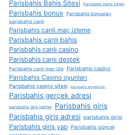
Parisbahis Bahis Sitesi
Parisbahis bahis türleri
Parisbahis bonus
Parisbahis bonusları
parisbahis canli
Parisbahis canli maç izleme
Parisbahis canlı bahis
Parisbahis canlı casino
Parisbahis canlı destek
Parisbahis casino
Parisbahis canlı maç izle
Parisbahis Casino oyunları
Parisbahis casino sitesi
parisbahis erişebilirler
Parisbahis gerçek adresi
Parisbahis giriş
parisbahis giris twitter
Parisbahis giriş adresi
parisbahis girişi
Parisbahis giriş yap
Parisbahis güncel