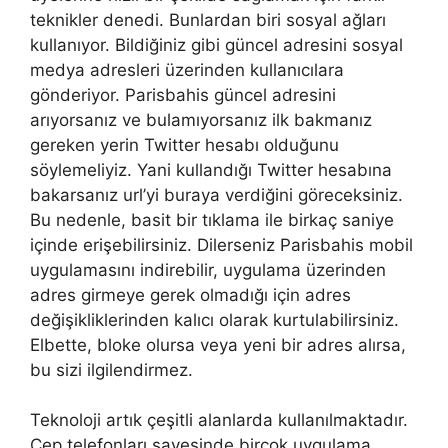
teknikler denedi. Bunlardan biri sosyal ağları
kullanıyor. Bildiğiniz gibi güncel adresini sosyal
medya adresleri üzerinden kullanıcılara
gönderiyor. Parisbahis güncel adresini
arıyorsanız ve bulamıyorsanız ilk bakmanız
gereken yerin Twitter hesabı olduğunu
söylemeliyiz. Yani kullandığı Twitter hesabına
bakarsanız url’yi buraya verdiğini göreceksiniz.
Bu nedenle, basit bir tıklama ile birkaç saniye
içinde erişebilirsiniz. Dilerseniz Parisbahis mobil
uygulamasını indirebilir, uygulama üzerinden
adres girmeye gerek olmadığı için adres
değişikliklerinden kalıcı olarak kurtulabilirsiniz.
Elbette, bloke olursa veya yeni bir adres alırsa,
bu sizi ilgilendirmez.
Teknoloji artık çeşitli alanlarda kullanılmaktadır.
Cep telefonları sayesinde birçok uygulama