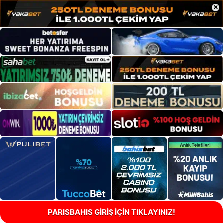
×
PARISBAHIS GİRİŞ İÇİN TIKLAYINIZ!