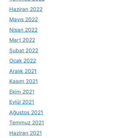
Haziran 2022
Mayıs 2022
Nisan 2022
Mart 2022
Şubat 2022
Ocak 2022
Aralık 2021
Kasım 2021
Ekim 2021
Eylül 2021
Ağustos 2021
Temmuz 2021
Haziran 2021