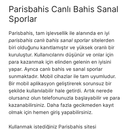
Parisbahis Canlı Bahis Sanal
Sporlar
Parisbahis, tam işlevsellik ile alanında en iyi
parisbahis canlı bahis sanal sporlar
sitelerden
biri olduğunu kanıtlamıştır ve yüksek oranlı bir
kuruluştur. Kullanıcılarını düşünür ve onlar için
para kazanmak için elinden gelenin en iyisini
yapar. Ayrıca canlı bahis ve sanal sporlar
sunmaktadır. Mobil cihazlar ile tam uyumludur.
Bir mobil aplikasyon geliştirerek sorunsuz bir
şekilde kullanılabilir hale getirdi. Artık nerede
olursanız olun telefonunuzla başlayabilir ve para
kazanabilirsiniz. Daha fazla gecikmeden kayıt
olmak için hemen giriş yapabilirsiniz.
Kullanmak istediğiniz Parisbahis sitesi