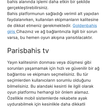
bahis alanında işlemi daha etkin bir şekilde
gerçekleştirebilirsiniz.
Bahis platformunun sağladığı verimli alt yapıdan
faydalanırken, kullanılan ekipmanların kalitesine
de dikkat etmeniz gerekmektedir.
Goldenbahis
giriş
Cihazınız ve ağ bağlantınızla ilgili bir sorun
varsa, bu hemen oyun akışına yansıtılacaktır.
Parisbahis tv
Yayın kalitesinin donması veya düşmesi gibi
sorunları yaşamamak için hızlı ve güvenilir bir ağ
bağlantısı ve ekipmanı seçmelisiniz. Bu tür
seçimlerden kullanıcıların sorumlu olduğunu
bilmelisiniz. Bu alandaki kesinti ile ilgili olarak
oyun platformu herhangi bir önlem alamaz.
Özellikle mobil sistemlerde rekabete ayak
uydurabilmek için kesinlikle daha dikkatli