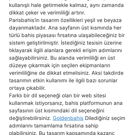
kullanışlı hale getirmekle kalmaz, aynı zamanda
dikkat çeker ve verimliliği artırır.
Parisbahis’in tasarım özellikleri yeşil ve beyaza
dayanmaktadır. Ana sayfanın üst kısmında her
türlü bahis piyasası fırsatına ulaşabileceğiniz bir
sistem geliştirilmiştir. İstediğiniz tesisin üzerine
tıklayarak ilgili alanlara gerekli erişim adımlarını
sağlayabilirsiniz. Bu alanda verimliliği en üst
düzeye çıkarmak için seçilen ekipmanların
verimliliğine de dikkat etmelisiniz. Aksi takdirde
tasarımın etkin kullanımı ile ilgili bazı sorunlar
ortaya çıkabilir.
Farklı bir dil seçeneği olan bir web sitesi
kullanmak istiyorsanız, bahis platformunun ana
sayfasının üst kısmındaki dil seçeneğini
değiştirebilirsiniz.
Goldenbahis
Dilediğiniz seçim
adımlarını tamamlama fırsatına sahip
olabilirsiniz. Bu tasarım kapsamında kazanç