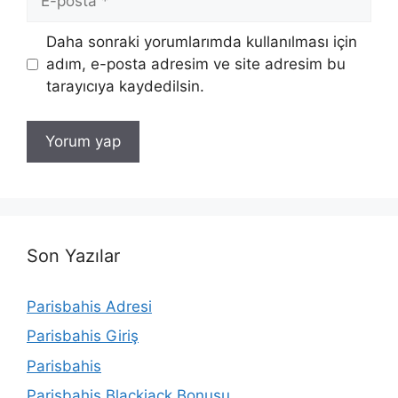
posta
İnternet
Daha sonraki yorumlarımda kullanılması için
sitesi
adım, e-posta adresim ve site adresim bu
tarayıcıya kaydedilsin.
Son Yazılar
Parisbahis Adresi
Parisbahis Giriş
Parisbahis
Parisbahis Blackjack Bonusu