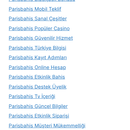
Parisbahis Mobil Teklif
Parisbahis Sanal Çeşitler
Parisbahis Popüler Casino
Parisbahis Güvenilir Hizmet
Parisbahis Türkiye Bilgisi
Parisbahis Kayıt Adımları
Parisbahis Online Hesap
Parisbahis Etkinlik Bahis
Parisbahis Destek Üyelik
Parisbahis Tv İçeriği
Parisbahis Güncel Bilgiler
Parisbahis Etkinlik Siparişi
Parisbahis Müşteri Mükemmelliği