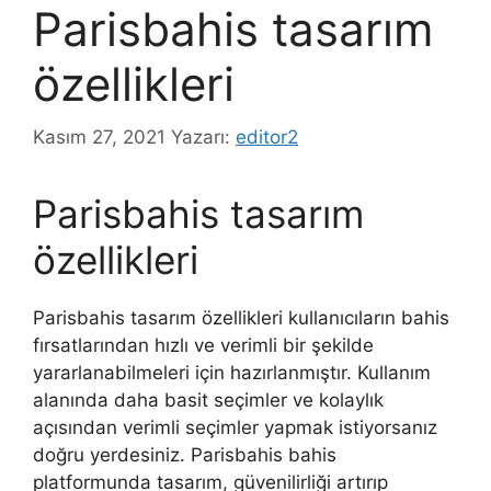
Parisbahis tasarım
özellikleri
Kasım 27, 2021
Yazarı:
editor2
Parisbahis tasarım
özellikleri
Parisbahis tasarım özellikleri kullanıcıların bahis
fırsatlarından hızlı ve verimli bir şekilde
yararlanabilmeleri için hazırlanmıştır. Kullanım
alanında daha basit seçimler ve kolaylık
açısından verimli seçimler yapmak istiyorsanız
doğru yerdesiniz. Parisbahis bahis
platformunda tasarım, güvenilirliği artırıp