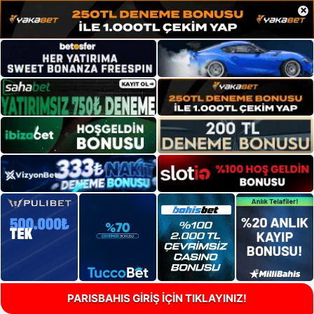
×
PARISBAHIS GİRİŞ İÇİN TIKLAYINIZ!