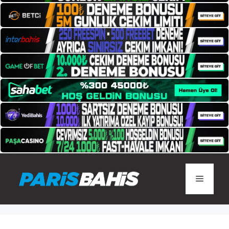
İçeriğe
atla
Menü