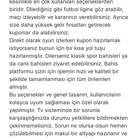
kesinlikle en çok kullanılan seçeneklerden
biridir. Dilediğiniz gibi futbol ligine göz atabilir,
maçı izleyebilir ve kararınızı verebilirsiniz. Ayrıca
size daha yüksek gelir fırsatları getirecek
kuponlar da alabilirsiniz.
Direkt olarak oyun izlerken kupon hazırlamak
istiyorsanız bunun için bir kısa yol tuşu
hazırlanmıştır. Dilerseniz klasik spor bahisleri ya
da canlı bahisleri ziyaret edebilirsiniz. Bahis
platformu sizin için işlemin hızlı ve kaliteli bir
şekilde tamamlanması için tüm önlemleri
almıştır.
Bu seçenekler ve genel tasarım, kullanıcıların
kolayca uyum sağlaması için özel olarak
yapılmıştır. Tv sisteminde bir sorunla
karşılaştığınızda durumu yetkililere bildirmekten
çekinmemelisiniz. Sorun ne olursa olsun hemen
çözülebilmesi için makul bir altyapı hazırlanır ve