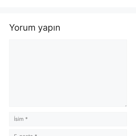
Yorum yapın
Yorum
İsim
E-