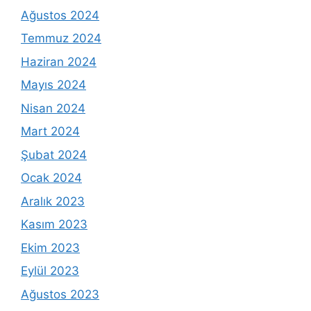
Ağustos 2024
Temmuz 2024
Haziran 2024
Mayıs 2024
Nisan 2024
Mart 2024
Şubat 2024
Ocak 2024
Aralık 2023
Kasım 2023
Ekim 2023
Eylül 2023
Ağustos 2023