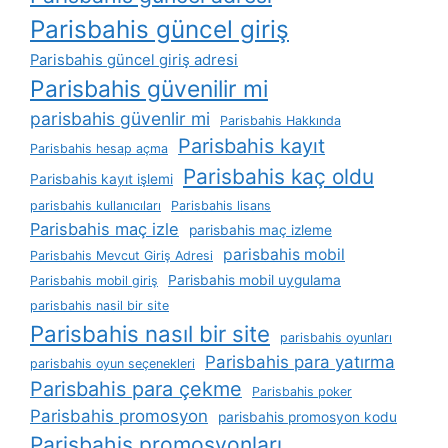
Parisbahis güncel giriş
Parisbahis güncel giriş adresi
Parisbahis güvenilir mi
parisbahis güvenlir mi
Parisbahis Hakkında
Parisbahis kayıt
Parisbahis hesap açma
Parisbahis kaç oldu
Parisbahis kayıt işlemi
parisbahis kullanıcıları
Parisbahis lisans
Parisbahis maç izle
parisbahis maç izleme
parisbahis mobil
Parisbahis Mevcut Giriş Adresi
Parisbahis mobil uygulama
Parisbahis mobil giriş
parisbahis nasil bir site
Parisbahis nasıl bir site
parisbahis oyunları
Parisbahis para yatırma
parisbahis oyun seçenekleri
Parisbahis para çekme
Parisbahis poker
Parisbahis promosyon
parisbahis promosyon kodu
Parisbahis promosyonları