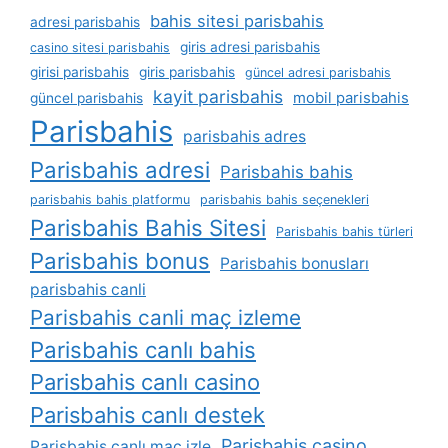
bahis sitesi parisbahis
adresi parisbahis
giris adresi parisbahis
casino sitesi parisbahis
girisi parisbahis
giris parisbahis
güncel adresi parisbahis
kayit parisbahis
mobil parisbahis
güncel parisbahis
Parisbahis
parisbahis adres
Parisbahis adresi
Parisbahis bahis
parisbahis bahis platformu
parisbahis bahis seçenekleri
Parisbahis Bahis Sitesi
Parisbahis bahis türleri
Parisbahis bonus
Parisbahis bonusları
parisbahis canli
Parisbahis canli maç izleme
Parisbahis canlı bahis
Parisbahis canlı casino
Parisbahis canlı destek
Parisbahis casino
Parisbahis canlı maç izle