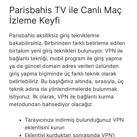
Parisbahis TV ile Canlı Maç
İzleme Keyfi
Parisbahis aksiliksiz giriş tekniklerine
bakabilirsiniz. Birbirinden farklı belirleme edilen
birtakım yeni giriş teknikleri bulunuyor. VPN ile
bağlantı tekniği, mobil program ile giriş yapma
ya da güncel domain adres verileri üstünden
giriş yapma biçiminde üç farklı teknik olarak
belirtebiliriz. Bu başlığımız altında, sırasıyla, üç
teknik adına da yönlendirmelerde bulunmak
istiyoruz. İlk olarak, VPN ile bağlantı kurma
metodundan bahsediyor olacağız:
Tarayıcınıza indirmiş bulunduğunuz VPN
eklentisini kurun
Eklentiyi kurduktan sonrasında VPN’i