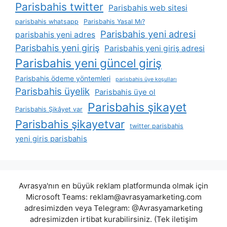
Parisbahis twitter
Parisbahis web sitesi
parisbahis whatsapp
Parisbahis Yasal Mı?
Parisbahis yeni adresi
parisbahis yeni adres
Parisbahis yeni giriş
Parisbahis yeni giriş adresi
Parisbahis yeni güncel giriş
Parisbahis ödeme yöntemleri
parisbahis üye koşulları
Parisbahis üyelik
Parisbahis üye ol
Parisbahis şikayet
Parisbahis Şikâyet var
Parisbahis şikayetvar
twitter parisbahis
yeni giris parisbahis
Avrasya'nın en büyük reklam platformunda olmak için
Microsoft Teams:
reklam@avrasyamarketing.com
adresimizden veya Telegram: @Avrasyamarketing
adresimizden irtibat kurabilirsiniz. (Tek iletişim