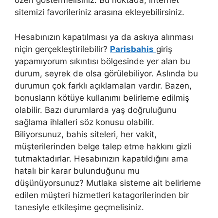
özen göstermelisiniz. Bu noktada, internet
sitemizi favorileriniz arasına ekleyebilirsiniz.
Hesabınızın kapatılması ya da askıya alınması
niçin gerçekleştirilebilir?
Parisbahis
giriş
yapamıyorum sıkıntısı bölgesinde yer alan bu
durum, seyrek de olsa görülebiliyor. Aslında bu
durumun çok farklı açıklamaları vardır. Bazen,
bonusların kötüye kullanımı belirleme edilmiş
olabilir. Bazı durumlarda yaş doğruluğunu
sağlama ihlalleri söz konusu olabilir.
Biliyorsunuz, bahis siteleri, her vakit,
müşterilerinden belge talep etme hakkını gizli
tutmaktadırlar. Hesabınızın kapatıldığını ama
hatalı bir karar bulunduğunu mu
düşünüyorsunuz? Mutlaka sisteme ait belirleme
edilen müşteri hizmetleri katagorilerinden bir
tanesiyle etkileşime geçmelisiniz.