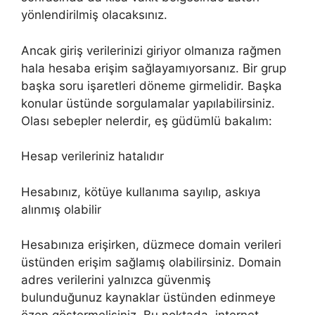
yönlendirilmiş olacaksınız.
Ancak giriş verilerinizi giriyor olmanıza rağmen
hala hesaba erişim sağlayamıyorsanız. Bir grup
başka soru işaretleri döneme girmelidir. Başka
konular üstünde sorgulamalar yapılabilirsiniz.
Olası sebepler nelerdir, eş güdümlü bakalım:
Hesap verileriniz hatalıdır
Hesabınız, kötüye kullanıma sayılıp, askıya
alınmış olabilir
Hesabınıza erişirken, düzmece domain verileri
üstünden erişim sağlamış olabilirsiniz. Domain
adres verilerini yalnızca güvenmiş
bulunduğunuz kaynaklar üstünden edinmeye