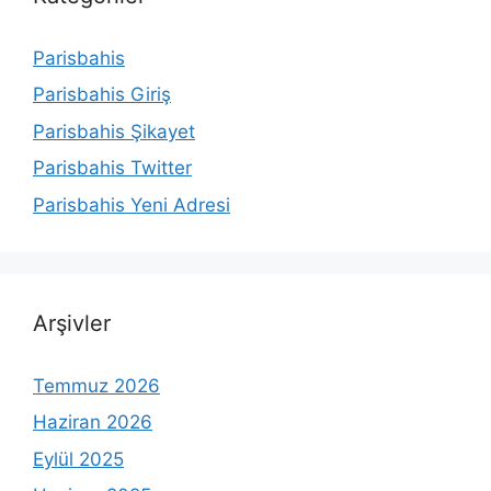
Parisbahis
Parisbahis Giriş
Parisbahis Şikayet
Parisbahis Twitter
Parisbahis Yeni Adresi
Arşivler
Temmuz 2026
Haziran 2026
Eylül 2025