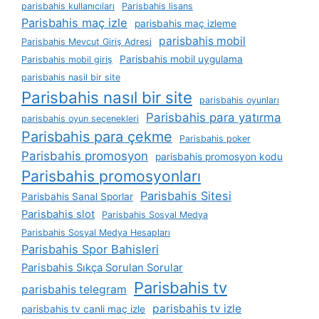
parisbahis kullanıcıları
Parisbahis lisans
Parisbahis maç izle
parisbahis maç izleme
parisbahis mobil
Parisbahis Mevcut Giriş Adresi
Parisbahis mobil uygulama
Parisbahis mobil giriş
parisbahis nasil bir site
Parisbahis nasıl bir site
parisbahis oyunları
Parisbahis para yatırma
parisbahis oyun seçenekleri
Parisbahis para çekme
Parisbahis poker
Parisbahis promosyon
parisbahis promosyon kodu
Parisbahis promosyonları
Parisbahis Sitesi
Parisbahis Sanal Sporlar
Parisbahis slot
Parisbahis Sosyal Medya
Parisbahis Sosyal Medya Hesapları
Parisbahis Spor Bahisleri
Parisbahis Sıkça Sorulan Sorular
Parisbahis tv
parisbahis telegram
parisbahis tv izle
parisbahis tv canli maç izle