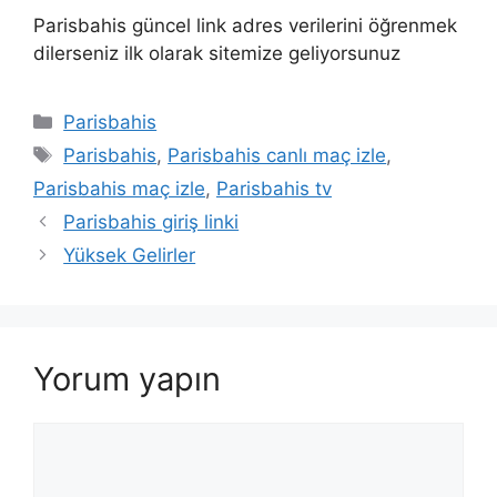
Parisbahis güncel link adres verilerini öğrenmek
dilerseniz ilk olarak sitemize geliyorsunuz
Kategoriler
Parisbahis
Etiketler
Parisbahis
,
Parisbahis canlı maç izle
,
Parisbahis maç izle
,
Parisbahis tv
Parisbahis giriş linki
Yüksek Gelirler
Yorum yapın
Yorum