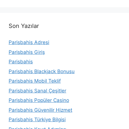
Son Yazılar
Parisbahis Adresi
Parisbahis Giriş
Parisbahis
Parisbahis Blackjack Bonusu
Parisbahis Mobil Teklif
Parisbahis Sanal Çeşitler
Parisbahis Popüler Casino
Parisbahis Güvenilir Hizmet
Parisbahis Türkiye Bilgisi