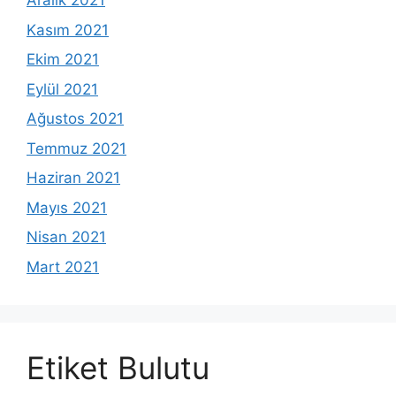
Aralık 2021
Kasım 2021
Ekim 2021
Eylül 2021
Ağustos 2021
Temmuz 2021
Haziran 2021
Mayıs 2021
Nisan 2021
Mart 2021
Etiket Bulutu