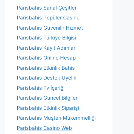
Parisbahis Sanal Çeşitler
Parisbahis Popüler Casino
Parisbahis Güvenilir Hizmet
Parisbahis Türkiye Bilgisi
Parisbahis Kayıt Adımları
Parisbahis Online Hesap
Parisbahis Etkinlik Bahis
Parisbahis Destek Üyelik
Parisbahis Tv İçeriği
Parisbahis Güncel Bilgiler
Parisbahis Etkinlik Siparişi
Parisbahis Müşteri Mükemmelliği
Parisbahis Casino Web