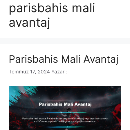
parisbahis mali
avantaj
Parisbahis Mali Avantaj
Temmuz 17, 2024
Yazarı: