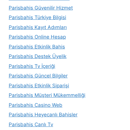
Parisbahis Güvenilir Hizmet
Parisbahis Türkiye Bilgisi
Parisbahis Kayıt Adımları
Parisbahis Online Hesap
Parisbahis Etkinlik Bahis
Parisbahis Destek Üyelik
Parisbahis Tv İçeriği
Parisbahis Güncel Bilgiler
Parisbahis Etkinlik Siparişi
Parisbahis Müşteri Mükemmelliği
Parisbahis Casino Web
Parisbahis Heyecanlı Bahisler
Parisbahis Canlı Tv