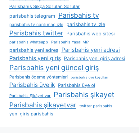
Parisbahis Sıkça Sorulan Sorular
Parisbahis tv
parisbahis telegram
parisbahis tv izle
parisbahis tv canli maç izle
Parisbahis twitter
Parisbahis web sitesi
parisbahis whatsapp
Parisbahis Yasal Mı?
Parisbahis yeni adresi
parisbahis yeni adres
Parisbahis yeni giriş
Parisbahis yeni giriş adresi
Parisbahis yeni güncel giriş
Parisbahis ödeme yöntemleri
parisbahis üye koşulları
Parisbahis üyelik
Parisbahis üye ol
Parisbahis şikayet
Parisbahis Şikâyet var
Parisbahis şikayetvar
twitter parisbahis
yeni giris parisbahis