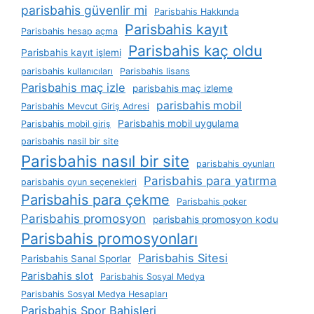
parisbahis güvenlir mi
Parisbahis Hakkında
Parisbahis kayıt
Parisbahis hesap açma
Parisbahis kaç oldu
Parisbahis kayıt işlemi
parisbahis kullanıcıları
Parisbahis lisans
Parisbahis maç izle
parisbahis maç izleme
parisbahis mobil
Parisbahis Mevcut Giriş Adresi
Parisbahis mobil uygulama
Parisbahis mobil giriş
parisbahis nasil bir site
Parisbahis nasıl bir site
parisbahis oyunları
Parisbahis para yatırma
parisbahis oyun seçenekleri
Parisbahis para çekme
Parisbahis poker
Parisbahis promosyon
parisbahis promosyon kodu
Parisbahis promosyonları
Parisbahis Sitesi
Parisbahis Sanal Sporlar
Parisbahis slot
Parisbahis Sosyal Medya
Parisbahis Sosyal Medya Hesapları
Parisbahis Spor Bahisleri