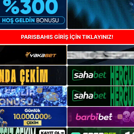
PARISBAHIS GİRİŞ İÇİN TIKLAYINIZ!