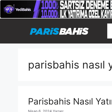
İçeriğe
atla
parisbahis nasıl y
Parisbahis Nasıl Yatı
Nisan 6, 2024
Yazarı: