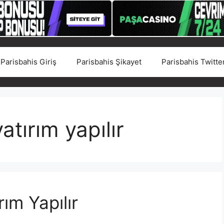
Parisbahis Giriş
Parisbahis Şikayet
Parisbahis Twitte
atırım yapılır
rım Yapılır