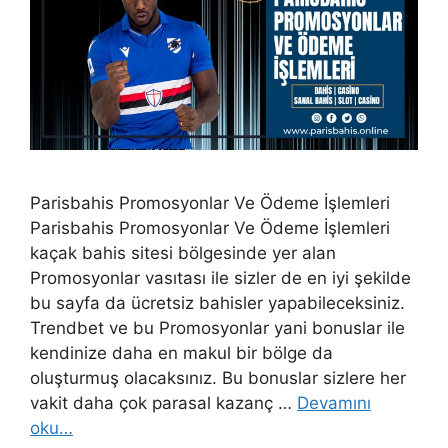
Parisbahis Promosyonlar Ve Ödeme İşlemleri
Parisbahis Promosyonlar Ve Ödeme İşlemleri
kaçak bahis sitesi bölgesinde yer alan
Promosyonlar vasıtası ile sizler de en iyi şekilde
bu sayfa da ücretsiz bahisler yapabileceksiniz.
Trendbet ve bu Promosyonlar yani bonuslar ile
kendinize daha en makul bir bölge da
oluşturmuş olacaksınız. Bu bonuslar sizlere her
vakit daha çok parasal kazanç …
Devamını
oku…