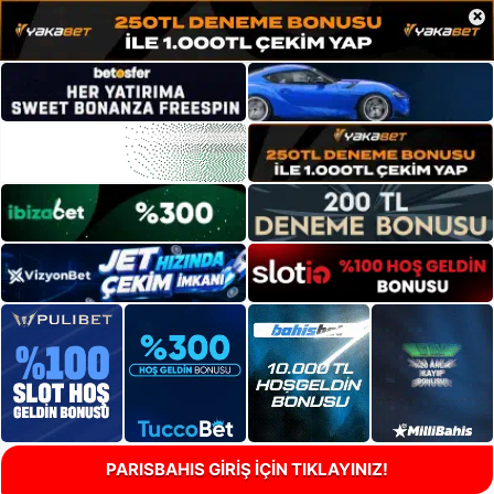
×
PARISBAHIS GİRİŞ İÇİN TIKLAYINIZ!