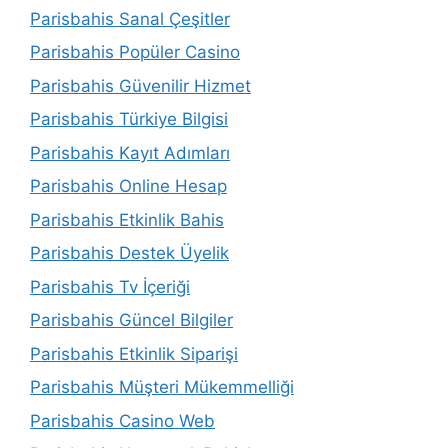
Parisbahis Sanal Çeşitler
Parisbahis Popüler Casino
Parisbahis Güvenilir Hizmet
Parisbahis Türkiye Bilgisi
Parisbahis Kayıt Adımları
Parisbahis Online Hesap
Parisbahis Etkinlik Bahis
Parisbahis Destek Üyelik
Parisbahis Tv İçeriği
Parisbahis Güncel Bilgiler
Parisbahis Etkinlik Siparişi
Parisbahis Müşteri Mükemmelliği
Parisbahis Casino Web