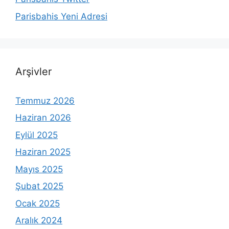
Parisbahis Yeni Adresi
Arşivler
Temmuz 2026
Haziran 2026
Eylül 2025
Haziran 2025
Mayıs 2025
Şubat 2025
Ocak 2025
Aralık 2024