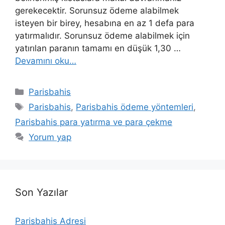
gerekecektir. Sorunsuz ödeme alabilmek
isteyen bir birey, hesabına en az 1 defa para
yatırmalıdır. Sorunsuz ödeme alabilmek için
yatırılan paranın tamamı en düşük 1,30 …
Devamını oku…
Kategoriler
Parisbahis
Etiketler
Parisbahis
,
Parisbahis ödeme yöntemleri
,
Parisbahis para yatırma ve para çekme
Yorum yap
Son Yazılar
Parisbahis Adresi