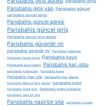
Parisbahis giriş adresi
parisbahis girişi
Parisbahis giriş yap
Parisbahis güncel
parisbahis güncel adres
Parisbahis güncel adresi
Parisbahis güncel giriş
Parisbahis güncel giriş adresi
Parisbahis güvenilir mi
parisbahis güvenlir mi
Parisbahis Hakkında
Parisbahis kayıt
Parisbahis hesap açma
Parisbahis kaç oldu
Parisbahis kayıt işlemi
parisbahis kullanıcıları
Parisbahis lisans
Parisbahis maç izle
parisbahis maç izleme
parisbahis mobil
Parisbahis Mevcut Giriş Adresi
Parisbahis mobil uygulama
Parisbahis mobil giriş
parisbahis nasil bir site
Parisbahis nasıl bir site
parisbahis oyunları