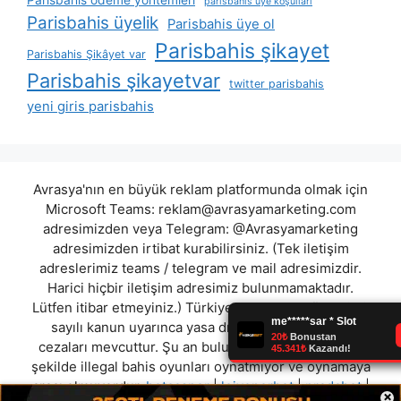
parisbahis üye koşulları
Parisbahis üyelik
Parisbahis üye ol
Parisbahis şikayet
Parisbahis Şikâyet var
Parisbahis şikayetvar
twitter parisbahis
yeni giris parisbahis
Avrasya'nın en büyük reklam platformunda olmak için
Microsoft Teams:
reklam@avrasyamarketing.com
adresimizden veya Telegram: @Avrasyamarketing
adresimizden irtibat kurabilirsiniz. (Tek iletişim
adreslerimiz teams / telegram ve mail adresimizdir.
Harici hiçbir iletişim adresimiz bulunmamaktadır.
Lütfen itibar etmeyiniz.) Türkiye yasalarına göre 7258
sayılı kanun uyarınca yasa dışı bahis oynamanın
cezaları mevcuttur. Şu an bulunduğunuz site hiç bir
şekilde illegal bahis oyunları oynatmıyor ve oynamaya
aracı olmuyordur.
betcasper
|
lejyonerbet
|
pradabet
|
×