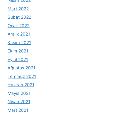
Nisan 2022
Mart 2022
Şubat 2022
Ocak 2022
Aralık 2021
Kasım 2021
Ekim 2021
Eylül 2021
Ağustos 2021
Temmuz 2021
Haziran 2021
Mayıs 2021
Nisan 2021
Mart 2021