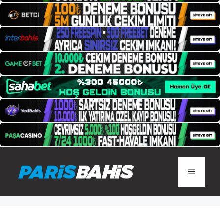
İçeriğe
atla
Menü