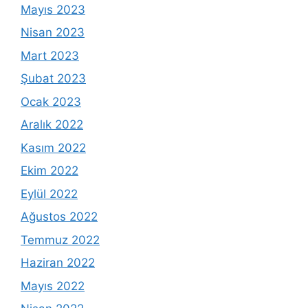
Mayıs 2023
Nisan 2023
Mart 2023
Şubat 2023
Ocak 2023
Aralık 2022
Kasım 2022
Ekim 2022
Eylül 2022
Ağustos 2022
Temmuz 2022
Haziran 2022
Mayıs 2022