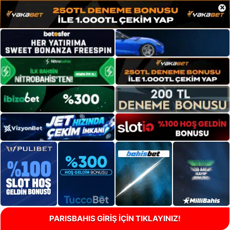
×
PARISBAHIS GİRİŞ İÇİN TIKLAYINIZ!