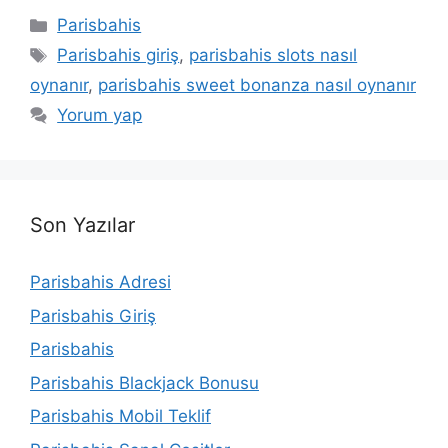
Kategoriler
Parisbahis
Etiketler
Parisbahis giriş
,
parisbahis slots nasıl
oynanır
,
parisbahis sweet bonanza nasıl oynanır
Yorum yap
Son Yazılar
Parisbahis Adresi
Parisbahis Giriş
Parisbahis
Parisbahis Blackjack Bonusu
Parisbahis Mobil Teklif