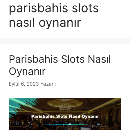
parisbahis slots
nasıl oynanır
Parisbahis Slots Nasıl
Oynanır
Eylül 6, 2023
Yazarı: