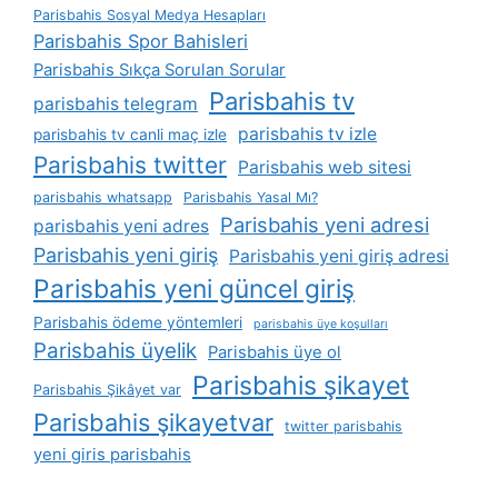
Parisbahis Sosyal Medya Hesapları
Parisbahis Spor Bahisleri
Parisbahis Sıkça Sorulan Sorular
Parisbahis tv
parisbahis telegram
parisbahis tv izle
parisbahis tv canli maç izle
Parisbahis twitter
Parisbahis web sitesi
parisbahis whatsapp
Parisbahis Yasal Mı?
Parisbahis yeni adresi
parisbahis yeni adres
Parisbahis yeni giriş
Parisbahis yeni giriş adresi
Parisbahis yeni güncel giriş
Parisbahis ödeme yöntemleri
parisbahis üye koşulları
Parisbahis üyelik
Parisbahis üye ol
Parisbahis şikayet
Parisbahis Şikâyet var
Parisbahis şikayetvar
twitter parisbahis
yeni giris parisbahis