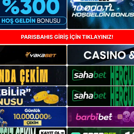
PARISBAHIS GİRİŞ İÇİN TIKLAYINIZ!