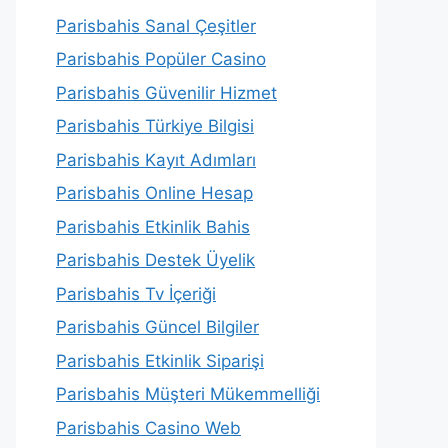
Parisbahis Sanal Çeşitler
Parisbahis Popüler Casino
Parisbahis Güvenilir Hizmet
Parisbahis Türkiye Bilgisi
Parisbahis Kayıt Adımları
Parisbahis Online Hesap
Parisbahis Etkinlik Bahis
Parisbahis Destek Üyelik
Parisbahis Tv İçeriği
Parisbahis Güncel Bilgiler
Parisbahis Etkinlik Siparişi
Parisbahis Müşteri Mükemmelliği
Parisbahis Casino Web