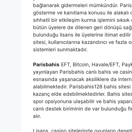
bağlanarak gidermeleri mümkündür. Paris
gösterme ve kanıtlama konusu ile alakalı ca
sıhhatli bir etkileşim kurma işlemini sıksık
bütün üyelere de dilenen geri dönüşü sağla
bulunduğu lisans ile üyelerine itimat edil
sitesi, kullanıcılarına kazandırıcı ve fazla 
sistemleri sunmaktadır.
Parisbahis
EFT, Bitcoin, Havale/EFT, Pay
yayınlayan Parisbahis canlı bahis ve casin
esnasında yaşanacak aksiliklere da internet 
alabilmektedir. Parisbahis128 bahis sitesi 
kazanç elde edebilmektedirler. Bahis sitesi
spor opsiyonuna ulaşabilir ve bahis yapar
canlı destek biriminin de var bulunduğu f
alır.
Lisans, casino sitelerinde oyunların denetim