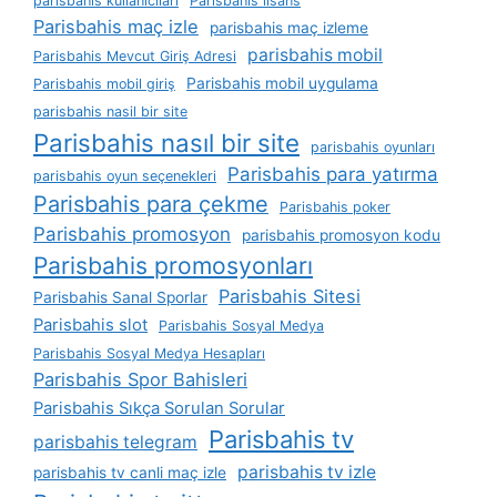
parisbahis kullanıcıları
Parisbahis lisans
Parisbahis maç izle
parisbahis maç izleme
parisbahis mobil
Parisbahis Mevcut Giriş Adresi
Parisbahis mobil uygulama
Parisbahis mobil giriş
parisbahis nasil bir site
Parisbahis nasıl bir site
parisbahis oyunları
Parisbahis para yatırma
parisbahis oyun seçenekleri
Parisbahis para çekme
Parisbahis poker
Parisbahis promosyon
parisbahis promosyon kodu
Parisbahis promosyonları
Parisbahis Sitesi
Parisbahis Sanal Sporlar
Parisbahis slot
Parisbahis Sosyal Medya
Parisbahis Sosyal Medya Hesapları
Parisbahis Spor Bahisleri
Parisbahis Sıkça Sorulan Sorular
Parisbahis tv
parisbahis telegram
parisbahis tv izle
parisbahis tv canli maç izle