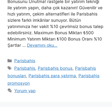
Bonusunu Unutma! rastgele bir yatırım tekniği
ile yatırım yapın, daha çok kazanın! Güvenilir ve
hızlı yatırım, çekim alternatifleri ile Parisbahis
sizlere farklı imkânlar sunuyor. Bütün
yatırımınıza her vakit %10 çevrimsiz bonus talep
edebilirsiniz. Maximum Bonus Miktarı ₺500
Minimum Yatırım Miktarı ₺100 Bonus Oranı %10
Şartlar …
Devamını oku…
Kategoriler
Parisbahis
Etiketler
Parisbahis
,
Parisbahis bonus
,
Parisbahis
bonusları
,
Parisbahis para yatırma
,
Parisbahis
promosyon
Yorum yap