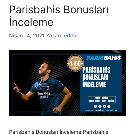
Parisbahis Bonusları
İnceleme
Nisan 14, 2021
Yazarı:
editor
Parisbahis Bonusları İnceleme Parisbahis