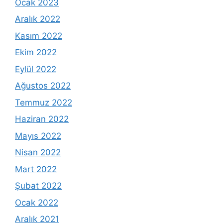
Ocak 2023
Aralık 2022
Kasım 2022
Ekim 2022
Eylül 2022
Ağustos 2022
Temmuz 2022
Haziran 2022
Mayıs 2022
Nisan 2022
Mart 2022
Şubat 2022
Ocak 2022
Aralık 2021