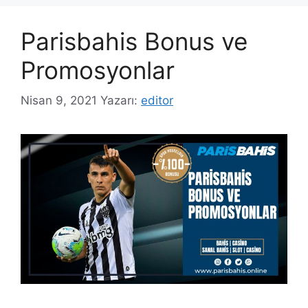
Parisbahis Bonus ve
Promosyonlar
Nisan 9, 2021
Yazarı:
editor