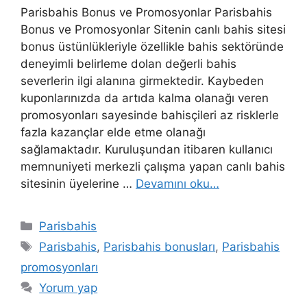
Parisbahis Bonus ve Promosyonlar Parisbahis
Bonus ve Promosyonlar Sitenin canlı bahis sitesi
bonus üstünlükleriyle özellikle bahis sektöründe
deneyimli belirleme dolan değerli bahis
severlerin ilgi alanına girmektedir. Kaybeden
kuponlarınızda da artıda kalma olanağı veren
promosyonları sayesinde bahisçileri az risklerle
fazla kazançlar elde etme olanağı
sağlamaktadır. Kuruluşundan itibaren kullanıcı
memnuniyeti merkezli çalışma yapan canlı bahis
sitesinin üyelerine …
Devamını oku…
Kategoriler
Parisbahis
Etiketler
Parisbahis
,
Parisbahis bonusları
,
Parisbahis
promosyonları
Yorum yap