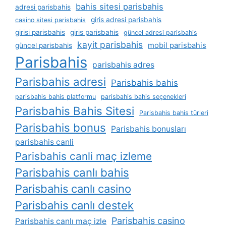
bahis sitesi parisbahis
adresi parisbahis
giris adresi parisbahis
casino sitesi parisbahis
girisi parisbahis
giris parisbahis
güncel adresi parisbahis
kayit parisbahis
mobil parisbahis
güncel parisbahis
Parisbahis
parisbahis adres
Parisbahis adresi
Parisbahis bahis
parisbahis bahis platformu
parisbahis bahis seçenekleri
Parisbahis Bahis Sitesi
Parisbahis bahis türleri
Parisbahis bonus
Parisbahis bonusları
parisbahis canli
Parisbahis canli maç izleme
Parisbahis canlı bahis
Parisbahis canlı casino
Parisbahis canlı destek
Parisbahis casino
Parisbahis canlı maç izle