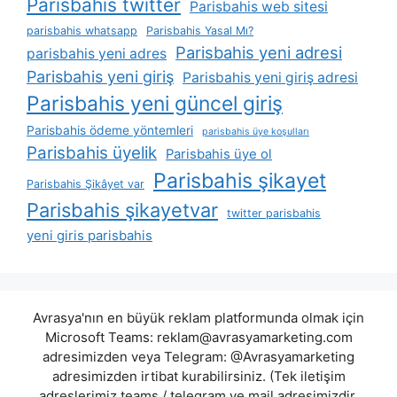
Parisbahis twitter
Parisbahis web sitesi
parisbahis whatsapp
Parisbahis Yasal Mı?
Parisbahis yeni adresi
parisbahis yeni adres
Parisbahis yeni giriş
Parisbahis yeni giriş adresi
Parisbahis yeni güncel giriş
Parisbahis ödeme yöntemleri
parisbahis üye koşulları
Parisbahis üyelik
Parisbahis üye ol
Parisbahis şikayet
Parisbahis Şikâyet var
Parisbahis şikayetvar
twitter parisbahis
yeni giris parisbahis
Avrasya'nın en büyük reklam platformunda olmak için
Microsoft Teams:
reklam@avrasyamarketing.com
adresimizden veya Telegram: @Avrasyamarketing
adresimizden irtibat kurabilirsiniz. (Tek iletişim
adreslerimiz teams / telegram ve mail adresimizdir.