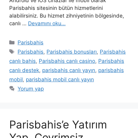
Android ve iOS cihazlar ile mobil olarak
Parisbahis sitesinin bütün hizmetlerini
alabilirsiniz. Bu hizmet zihniyetinin bölgesinde,
canlı …
Devamını oku…
Kategoriler
Parisbahis
Etiketler
Parisbahis
,
Parisbahis bonusları
,
Parisbahis
canlı bahis
,
Parisbahis canlı casino
,
Parisbahis
canlı destek
,
parisbahis canlı yayın
,
parisbahis
mobil
,
parisbahis mobil canlı yayın
Yorum yap
Parisbahis’e Yatırım
Yap, Çevrimsiz