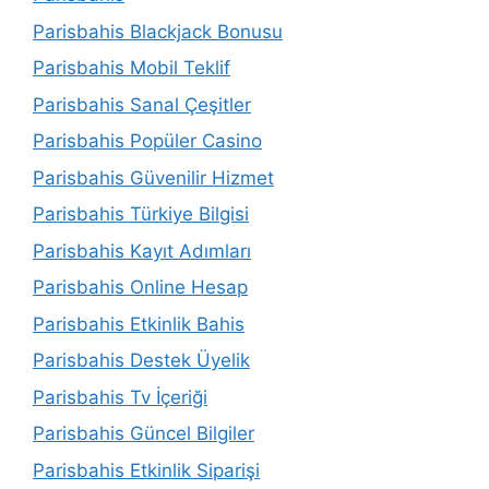
Parisbahis Blackjack Bonusu
Parisbahis Mobil Teklif
Parisbahis Sanal Çeşitler
Parisbahis Popüler Casino
Parisbahis Güvenilir Hizmet
Parisbahis Türkiye Bilgisi
Parisbahis Kayıt Adımları
Parisbahis Online Hesap
Parisbahis Etkinlik Bahis
Parisbahis Destek Üyelik
Parisbahis Tv İçeriği
Parisbahis Güncel Bilgiler
Parisbahis Etkinlik Siparişi