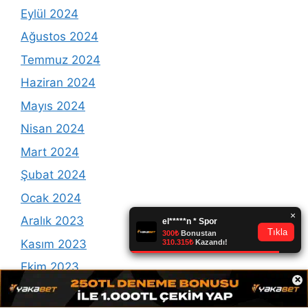
Eylül 2024
Ağustos 2024
Temmuz 2024
Haziran 2024
Mayıs 2024
Nisan 2024
Mart 2024
Şubat 2024
Ocak 2024
Aralık 2023
Kasım 2023
Ekim 2023
×
Eylül 2023