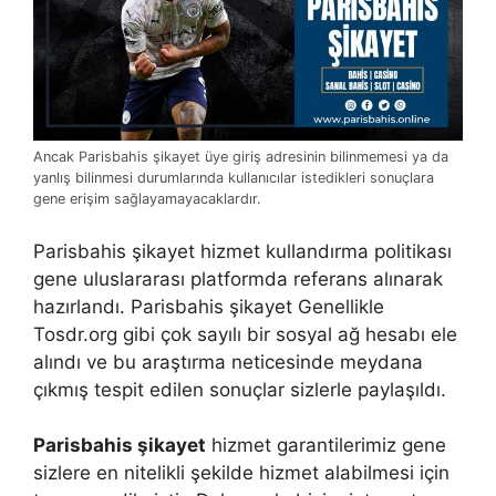
Ancak Parisbahis şikayet üye giriş adresinin bilinmemesi ya da
yanlış bilinmesi durumlarında kullanıcılar istedikleri sonuçlara
gene erişim sağlayamayacaklardır.
Parisbahis şikayet hizmet kullandırma politikası
gene uluslararası platformda referans alınarak
hazırlandı. Parisbahis şikayet Genellikle
Tosdr.org gibi çok sayılı bir sosyal ağ hesabı ele
alındı ve bu araştırma neticesinde meydana
çıkmış tespit edilen sonuçlar sizlerle paylaşıldı.
Parisbahis şikayet
hizmet garantilerimiz gene
sizlere en nitelikli şekilde hizmet alabilmesi için