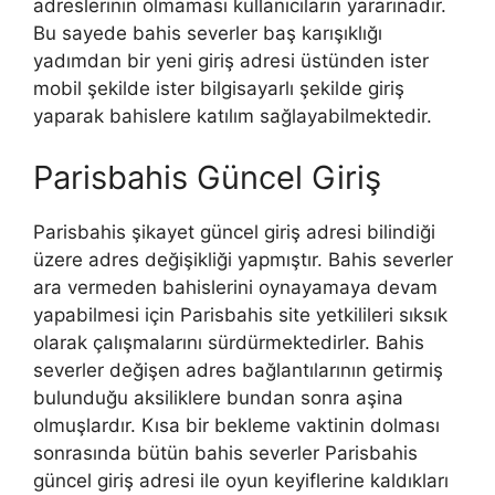
adreslerinin olmaması kullanıcıların yararınadır.
Bu sayede bahis severler baş karışıklığı
yadımdan bir yeni giriş adresi üstünden ister
mobil şekilde ister bilgisayarlı şekilde giriş
yaparak bahislere katılım sağlayabilmektedir.
Parisbahis Güncel Giriş
Parisbahis şikayet güncel giriş adresi bilindiği
üzere adres değişikliği yapmıştır. Bahis severler
ara vermeden bahislerini oynayamaya devam
yapabilmesi için Parisbahis site yetkilileri sıksık
olarak çalışmalarını sürdürmektedirler. Bahis
severler değişen adres bağlantılarının getirmiş
bulunduğu aksiliklere bundan sonra aşina
olmuşlardır. Kısa bir bekleme vaktinin dolması
sonrasında bütün bahis severler Parisbahis
güncel giriş adresi ile oyun keyiflerine kaldıkları