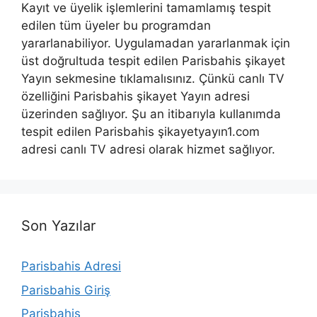
Kayıt ve üyelik işlemlerini tamamlamış tespit
edilen tüm üyeler bu programdan
yararlanabiliyor. Uygulamadan yararlanmak için
üst doğrultuda tespit edilen Parisbahis şikayet
Yayın sekmesine tıklamalısınız. Çünkü canlı TV
özelliğini Parisbahis şikayet Yayın adresi
üzerinden sağlıyor. Şu an itibarıyla kullanımda
tespit edilen Parisbahis şikayetyayın1.com
adresi canlı TV adresi olarak hizmet sağlıyor.
Son Yazılar
Parisbahis Adresi
Parisbahis Giriş
Parisbahis