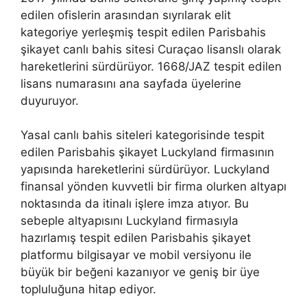
edilen ofislerin arasından sıyrılarak elit
kategoriye yerleşmiş tespit edilen Parisbahis
şikayet canlı bahis sitesi Curaçao lisanslı olarak
hareketlerini sürdürüyor. 1668/JAZ tespit edilen
lisans numarasını ana sayfada üyelerine
duyuruyor.
Yasal canlı bahis siteleri kategorisinde tespit
edilen Parisbahis şikayet Luckyland firmasının
yapısında hareketlerini sürdürüyor. Luckyland
finansal yönden kuvvetli bir firma olurken altyapı
noktasında da itinalı işlere imza atıyor. Bu
sebeple altyapısını Luckyland firmasıyla
hazırlamış tespit edilen Parisbahis şikayet
platformu bilgisayar ve mobil versiyonu ile
büyük bir beğeni kazanıyor ve geniş bir üye
topluluğuna hitap ediyor.