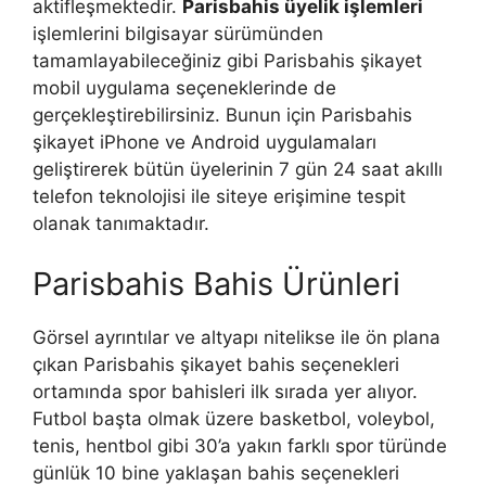
aktifleşmektedir.
Parisbahis üyelik işlemleri
işlemlerini bilgisayar sürümünden
tamamlayabileceğiniz gibi Parisbahis şikayet
mobil uygulama seçeneklerinde de
gerçekleştirebilirsiniz. Bunun için Parisbahis
şikayet iPhone ve Android uygulamaları
geliştirerek bütün üyelerinin 7 gün 24 saat akıllı
telefon teknolojisi ile siteye erişimine tespit
olanak tanımaktadır.
Parisbahis Bahis Ürünleri
Görsel ayrıntılar ve altyapı nitelikse ile ön plana
çıkan Parisbahis şikayet bahis seçenekleri
ortamında spor bahisleri ilk sırada yer alıyor.
Futbol başta olmak üzere basketbol, voleybol,
tenis, hentbol gibi 30’a yakın farklı spor türünde
günlük 10 bine yaklaşan bahis seçenekleri