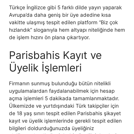
Türkçe İngilizce gibi 5 farklı dilde yayın yaparak
Avrupa’da daha geniş bir üye adedine kısa
vakitte ulaşmış tespit edilen platform “Biz çok
hızlandık” sloganıyla hem altyapı niteliğinde hem
de işlem hızını ön plana çıkartıyor.
Parisbahis Kayıt ve
Üyelik İşlemleri
Firmanın sunmuş bulunduğu bütün nitelikli
uygulamalardan faydalanabilmek için hesap
açma işlemleri 5 dakikada tamamlanmaktadır.
Ülkemizde ve yurtdışındaki Türk takipçiler için
de 18 yaş sınırı tespit edilen Parisbahis şikayet
kayıt ve üyelik işlemlerinde gerekli tespit edilen
bilgileri doldurduğunuzda üyeliğiniz