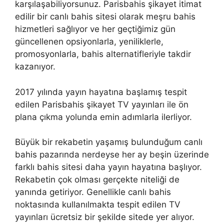
karşılaşabiliyorsunuz. Parisbahis şikayet itimat
edilir bir canlı bahis sitesi olarak meşru bahis
hizmetleri sağlıyor ve her geçtiğimiz gün
güncellenen opsiyonlarla, yeniliklerle,
promosyonlarla, bahis alternatifleriyle takdir
kazanıyor.
2017 yılında yayın hayatına başlamış tespit
edilen Parisbahis şikayet TV yayınları ile ön
plana çıkma yolunda emin adımlarla ilerliyor.
Büyük bir rekabetin yaşamış bulunduğum canlı
bahis pazarında nerdeyse her ay beşin üzerinde
farklı bahis sitesi daha yayın hayatına başlıyor.
Rekabetin çok olması gerçekte niteliği de
yanında getiriyor. Genellikle canlı bahis
noktasında kullanılmakta tespit edilen TV
yayınları ücretsiz bir şekilde sitede yer alıyor.