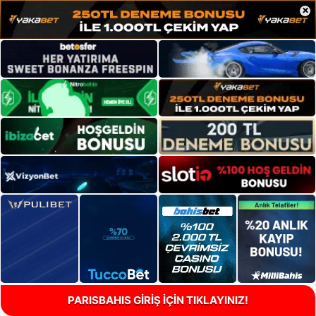
×
PARISBAHIS GİRİŞ İÇİN TIKLAYINIZ!