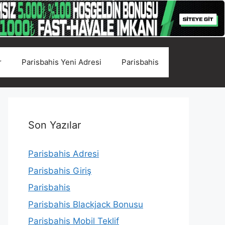
r
Parisbahis Yeni Adresi
Parisbahis
Son Yazılar
Parisbahis Adresi
Parisbahis Giriş
Parisbahis
Parisbahis Blackjack Bonusu
Parisbahis Mobil Teklif