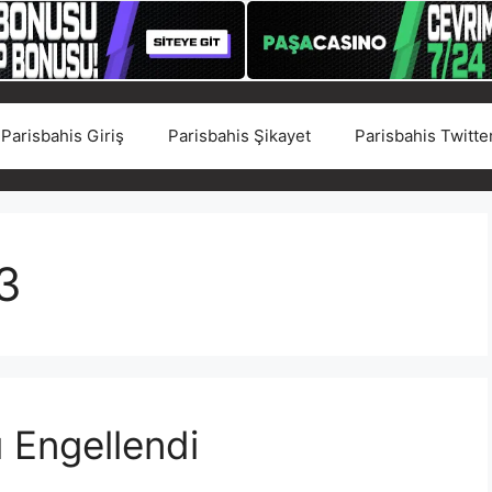
Parisbahis Giriş
Parisbahis Şikayet
Parisbahis Twitte
3
ı Engellendi