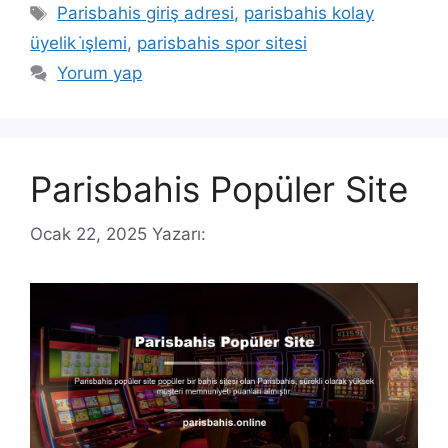
Etiketler
Parisbahis giriş adresi
,
parisbahis kolay
üyelik i̇şlemi
,
parisbahis spor sitesi
Yorum yap
Parisbahis Popüler Site
Ocak 22, 2025
Yazarı: