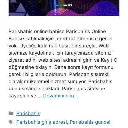
Parisbahis online bahise Parisbahis Online
Bahise katılmak için tereddüt etmenize gerek
yok. Üyeliğe katılmak basit bir süreçtir. Web
sitemize kaydolmak için tarayıcınızda sitemizi
ziyaret edin, web sitesi adresini girin ve Kayıt Ol
düğmesine tıklayın. Daha sonra kayıt formunu
gerekli bilgilerle doldurun. Parisbahis sürekli
olarak mükemmel hizmet sunuyor. Parisbahis
bunu sevinçle açıkladı. Parisbahis sitesine
kaydolun ve …
Devamını oku…
Kategoriler
Parisbahis
Etiketler
Parisbahis giriş adresi
,
Parisbahis güncel