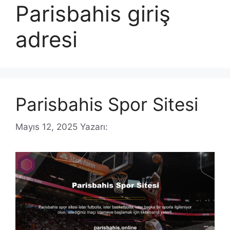
Parisbahis giriş
adresi
Parisbahis Spor Sitesi
Mayıs 12, 2025
Yazarı: