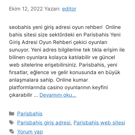
Ekim 12, 2022
Yazarı:
editor
seobahis yeni giriş adresi oyun rehberi Online
bahis sitesi size sektördeki en Parisbahis Yeni
Giriş Adresi Oyun Rehberi çekici oyunları
sunuyor. Yeni adres bilgilerine tek tıkla erişim ile
bilinen oyunlara kolayca katılabilir ve güncel
web sitelerine erişebilirsiniz. Parisbahis, yeni
fırsatlar, eğlence ve gelir konusunda en büyük
anlaşmalara sahip. Online kumar
platformlarında casino oyunlarının keyfini
çıkarabilir …
Devamını oku…
Kategoriler
Parisbahis
Etiketler
Parisbahis giriş adresi
,
Parisbahis web sitesi
Yorum yap