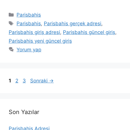
Kategoriler
Parisbahis
Etiketler
Parisbahis
,
Parisbahis gerçek adresi
,
Parisbahis giriş adresi
,
Parisbahis güncel giriş
,
Parisbahis yeni güncel giriş
Yorum yap
Sayfa
Sayfa
Sayfa
1
2
3
Sonraki
→
Son Yazılar
Parisbahis Adresi