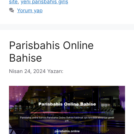
site
,
yeni parisbahis giriş
Yorum yap
Parisbahis Online
Bahise
Nisan 24, 2024
Yazarı: