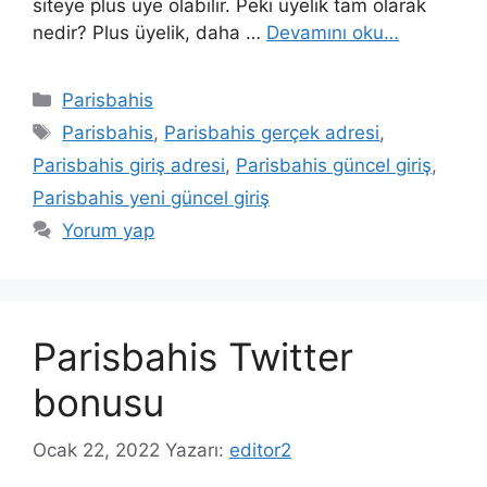
siteye plus üye olabilir. Peki üyelik tam olarak
nedir? Plus üyelik, daha …
Devamını oku…
Kategoriler
Parisbahis
Etiketler
Parisbahis
,
Parisbahis gerçek adresi
,
Parisbahis giriş adresi
,
Parisbahis güncel giriş
,
Parisbahis yeni güncel giriş
Yorum yap
Parisbahis Twitter
bonusu
Ocak 22, 2022
Yazarı:
editor2