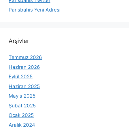
Parisbahis Twitter
Parisbahis Yeni Adresi
Arşivler
Temmuz 2026
Haziran 2026
Eylül 2025
Haziran 2025
Mayıs 2025
Şubat 2025
Ocak 2025
Aralık 2024