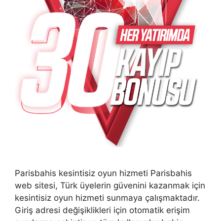
Parisbahis kesintisiz oyun hizmeti Parisbahis
web sitesi, Türk üyelerin güvenini kazanmak için
kesintisiz oyun hizmeti sunmaya çalışmaktadır.
Giriş adresi değişiklikleri için otomatik erişim