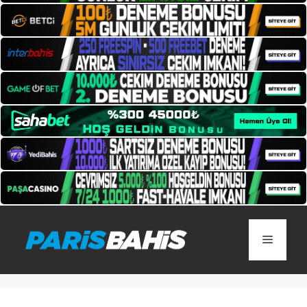
İçeriğe
atla
Menü