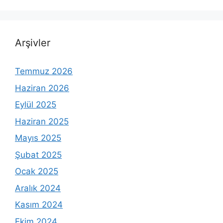
Arşivler
Temmuz 2026
Haziran 2026
Eylül 2025
Haziran 2025
Mayıs 2025
Şubat 2025
Ocak 2025
Aralık 2024
Kasım 2024
Ekim 2024