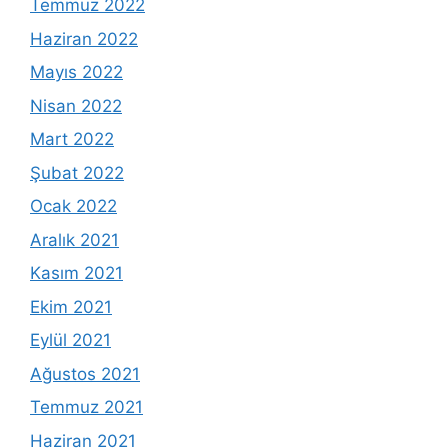
Temmuz 2022
Haziran 2022
Mayıs 2022
Nisan 2022
Mart 2022
Şubat 2022
Ocak 2022
Aralık 2021
Kasım 2021
Ekim 2021
Eylül 2021
Ağustos 2021
Temmuz 2021
Haziran 2021