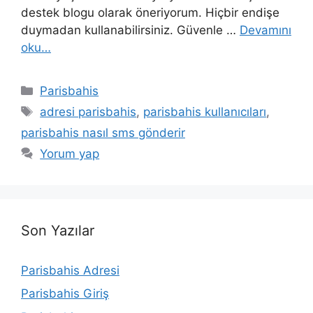
destek blogu olarak öneriyorum. Hiçbir endişe
duymadan kullanabilirsiniz. Güvenle …
Devamını
oku…
Kategoriler
Parisbahis
Etiketler
adresi parisbahis
,
parisbahis kullanıcıları
,
parisbahis nasıl sms gönderir
Yorum yap
Son Yazılar
Parisbahis Adresi
Parisbahis Giriş