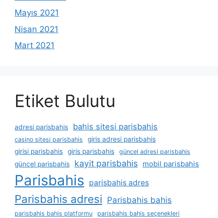
Mayıs 2021
Nisan 2021
Mart 2021
Etiket Bulutu
bahis sitesi parisbahis
adresi parisbahis
giris adresi parisbahis
casino sitesi parisbahis
girisi parisbahis
giris parisbahis
güncel adresi parisbahis
kayit parisbahis
mobil parisbahis
güncel parisbahis
Parisbahis
parisbahis adres
Parisbahis adresi
Parisbahis bahis
parisbahis bahis platformu
parisbahis bahis seçenekleri