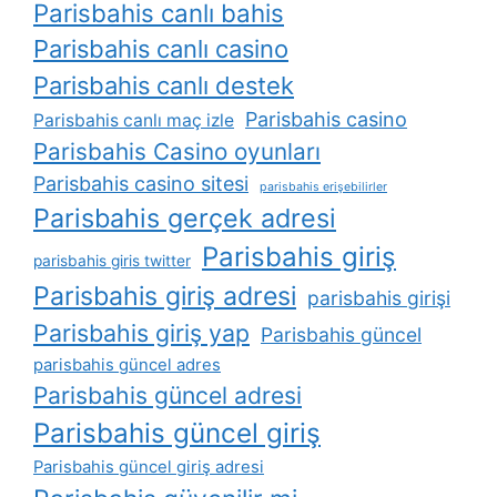
Parisbahis canlı bahis
Parisbahis canlı casino
Parisbahis canlı destek
Parisbahis casino
Parisbahis canlı maç izle
Parisbahis Casino oyunları
Parisbahis casino sitesi
parisbahis erişebilirler
Parisbahis gerçek adresi
Parisbahis giriş
parisbahis giris twitter
Parisbahis giriş adresi
parisbahis girişi
Parisbahis giriş yap
Parisbahis güncel
parisbahis güncel adres
Parisbahis güncel adresi
Parisbahis güncel giriş
Parisbahis güncel giriş adresi