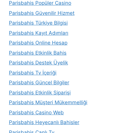
Parisbahis Popüler Casino
Parisbahis Güvenilir Hizmet
Parisbahis Türkiye Bilgisi
Parisbahis Kayıt Adımları
Parisbahis Online Hesap
Parisbahis Etkinlik Bahis
Parisbahis Destek Üyelik
Parisbahis Tv İçeriği
Parisbahis Güncel Bilgiler
Parisbahis Etkinlik Siparişi
Parisbahis Müşteri Mükemmelliği
Parisbahis Casino Web
Parisbahis Heyecanlı Bahisler
Parisbahis Canlı Tv