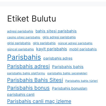
Etiket Bulutu
bahis sitesi parisbahis
adresi parisbahis
giris adresi parisbahis
casino sitesi parisbahis
girisi parisbahis
giris parisbahis
güncel adresi parisbahis
kayit parisbahis
mobil parisbahis
güncel parisbahis
Parisbahis
parisbahis adres
Parisbahis adresi
Parisbahis bahis
parisbahis bahis platformu
parisbahis bahis seçenekleri
Parisbahis Bahis Sitesi
Parisbahis bahis türleri
Parisbahis bonus
Parisbahis bonusları
parisbahis canli
Parisbahis canli maç izleme