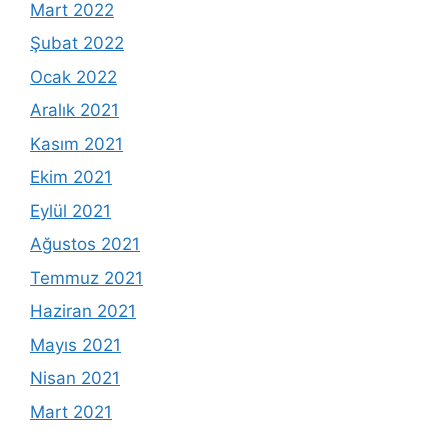
Mart 2022
Şubat 2022
Ocak 2022
Aralık 2021
Kasım 2021
Ekim 2021
Eylül 2021
Ağustos 2021
Temmuz 2021
Haziran 2021
Mayıs 2021
Nisan 2021
Mart 2021