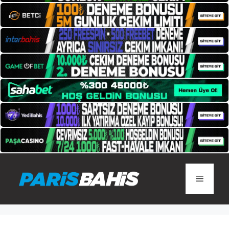
İçeriğe
atla
Menü