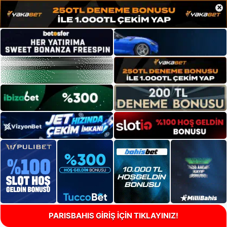
×
PARISBAHIS GİRİŞ İÇİN TIKLAYINIZ!