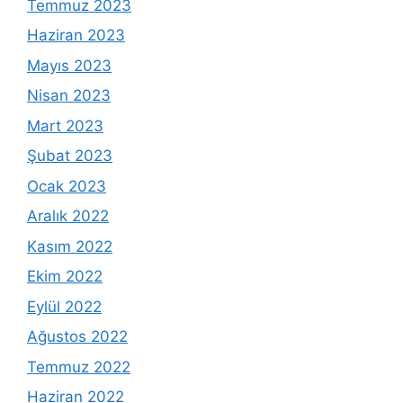
Temmuz 2023
Haziran 2023
Mayıs 2023
Nisan 2023
Mart 2023
Şubat 2023
Ocak 2023
Aralık 2022
Kasım 2022
Ekim 2022
Eylül 2022
Ağustos 2022
Temmuz 2022
Haziran 2022