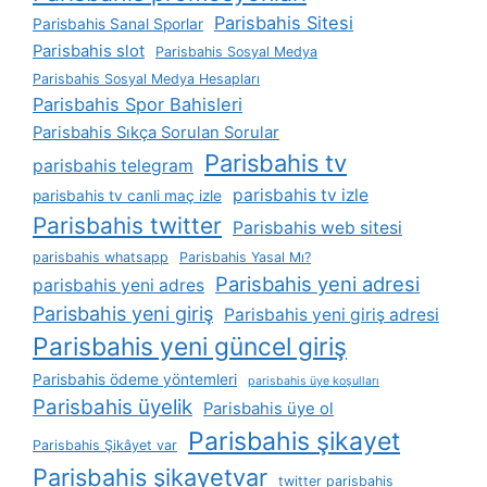
Parisbahis Sitesi
Parisbahis Sanal Sporlar
Parisbahis slot
Parisbahis Sosyal Medya
Parisbahis Sosyal Medya Hesapları
Parisbahis Spor Bahisleri
Parisbahis Sıkça Sorulan Sorular
Parisbahis tv
parisbahis telegram
parisbahis tv izle
parisbahis tv canli maç izle
Parisbahis twitter
Parisbahis web sitesi
parisbahis whatsapp
Parisbahis Yasal Mı?
Parisbahis yeni adresi
parisbahis yeni adres
Parisbahis yeni giriş
Parisbahis yeni giriş adresi
Parisbahis yeni güncel giriş
Parisbahis ödeme yöntemleri
parisbahis üye koşulları
Parisbahis üyelik
Parisbahis üye ol
Parisbahis şikayet
Parisbahis Şikâyet var
Parisbahis şikayetvar
twitter parisbahis