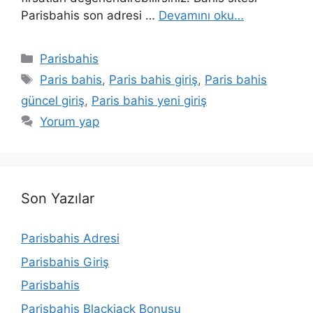
Parisbahis son adresi …
Devamını oku…
Kategoriler
Parisbahis
Etiketler
Paris bahis
,
Paris bahis giriş
,
Paris bahis
güncel giriş
,
Paris bahis yeni giriş
Yorum yap
Son Yazılar
Parisbahis Adresi
Parisbahis Giriş
Parisbahis
Parisbahis Blackjack Bonusu