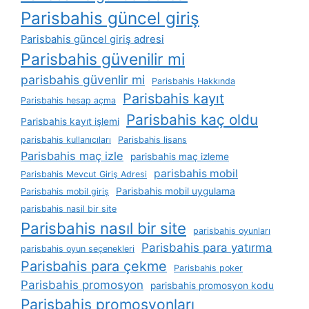
Parisbahis güncel giriş
Parisbahis güncel giriş adresi
Parisbahis güvenilir mi
parisbahis güvenlir mi
Parisbahis Hakkında
Parisbahis kayıt
Parisbahis hesap açma
Parisbahis kaç oldu
Parisbahis kayıt işlemi
parisbahis kullanıcıları
Parisbahis lisans
Parisbahis maç izle
parisbahis maç izleme
parisbahis mobil
Parisbahis Mevcut Giriş Adresi
Parisbahis mobil uygulama
Parisbahis mobil giriş
parisbahis nasil bir site
Parisbahis nasıl bir site
parisbahis oyunları
Parisbahis para yatırma
parisbahis oyun seçenekleri
Parisbahis para çekme
Parisbahis poker
Parisbahis promosyon
parisbahis promosyon kodu
Parisbahis promosyonları