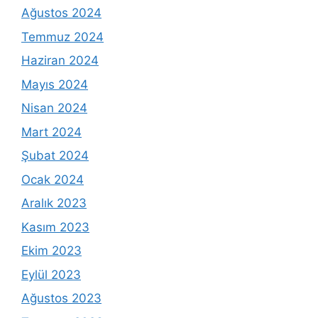
Ağustos 2024
Temmuz 2024
Haziran 2024
Mayıs 2024
Nisan 2024
Mart 2024
Şubat 2024
Ocak 2024
Aralık 2023
Kasım 2023
Ekim 2023
Eylül 2023
Ağustos 2023