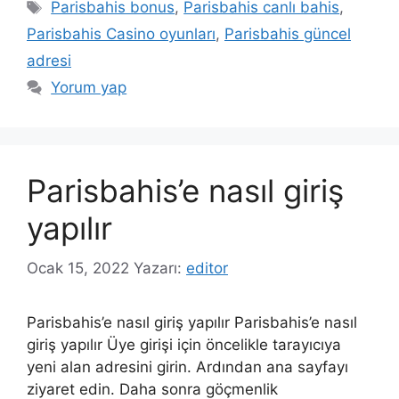
Etiketler
Parisbahis bonus
,
Parisbahis canlı bahis
,
Parisbahis Casino oyunları
,
Parisbahis güncel
adresi
Yorum yap
Parisbahis’e nasıl giriş
yapılır
Ocak 15, 2022
Yazarı:
editor
Parisbahis’e nasıl giriş yapılır Parisbahis’e nasıl
giriş yapılır Üye girişi için öncelikle tarayıcıya
yeni alan adresini girin. Ardından ana sayfayı
ziyaret edin. Daha sonra göçmenlik