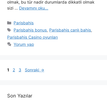
olmak, bu tür nadir durumlarda dikkatli olmak
sizi …
Devamını oku…
Kategoriler
Parisbahis
Etiketler
Parisbahis bonus
,
Parisbahis canlı bahis
,
Parisbahis Casino oyunları
Yorum yap
Sayfa
Sayfa
Sayfa
1
2
3
Sonraki
→
Son Yazılar