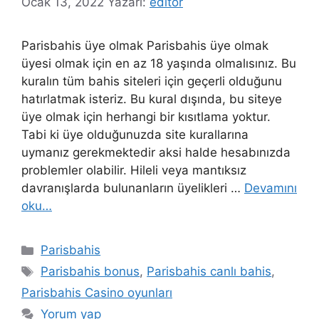
Ocak 13, 2022
Yazarı:
editor
Parisbahis üye olmak Parisbahis üye olmak
üyesi olmak için en az 18 yaşında olmalısınız. Bu
kuralın tüm bahis siteleri için geçerli olduğunu
hatırlatmak isteriz. Bu kural dışında, bu siteye
üye olmak için herhangi bir kısıtlama yoktur.
Tabi ki üye olduğunuzda site kurallarına
uymanız gerekmektedir aksi halde hesabınızda
problemler olabilir. Hileli veya mantıksız
davranışlarda bulunanların üyelikleri …
Devamını
oku…
Kategoriler
Parisbahis
Etiketler
Parisbahis bonus
,
Parisbahis canlı bahis
,
Parisbahis Casino oyunları
Yorum yap