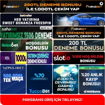
×
PARISBAHIS GİRİŞ İÇİN TIKLAYINIZ!