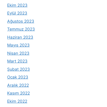
Ekim 2023
Eylül 2023
Ağustos 2023
Temmuz 2023
Haziran 2023
Mayıs 2023
Nisan 2023
Mart 2023
Şubat 2023
Ocak 2023
Aralık 2022
Kasım 2022
Ekim 2022