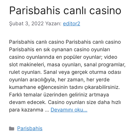
Parisbahis canlı casino
Şubat 3, 2022
Yazarı:
editor2
Parisbahis canlı casino Parisbahis canlı casino
Parisbahis en sık oynanan casino oyunları
casino oyunlarında en popüler oyunlar; video
slot makineleri, masa oyunları, sanal programlar,
rulet oyunları. Sanal veya gerçek oturma odası
oyunları aracılığıyla, her zaman, her yerde
kumarhane eğlencesinin tadını çıkarabilirsiniz.
Farklı temalar üzerinden geliriniz artmaya
devam edecek. Casino oyunları size daha hızlı
para kazanma …
Devamını oku…
Kategoriler
Parisbahis