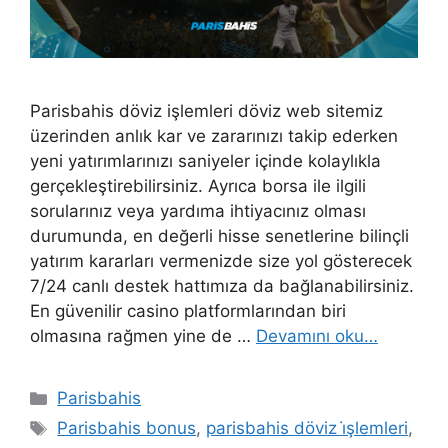
Parisbahis döviz işlemleri döviz web sitemiz
üzerinden anlık kar ve zararınızı takip ederken
yeni yatırımlarınızı saniyeler içinde kolaylıkla
gerçekleştirebilirsiniz. Ayrıca borsa ile ilgili
sorularınız veya yardıma ihtiyacınız olması
durumunda, en değerli hisse senetlerine bilinçli
yatırım kararları vermenizde size yol gösterecek
7/24 canlı destek hattımıza da bağlanabilirsiniz.
En güvenilir casino platformlarından biri
olmasına rağmen yine de …
Devamını oku…
Kategoriler
Parisbahis
Etiketler
Parisbahis bonus
,
parisbahis döviz i̇şlemleri
,