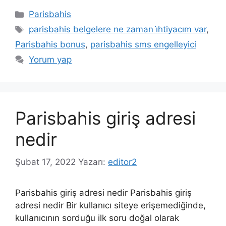
Kategoriler
Parisbahis
Etiketler
parisbahis belgelere ne zaman i̇htiyacım var
,
Parisbahis bonus
,
parisbahis sms engelleyici
Yorum yap
Parisbahis giriş adresi
nedir
Şubat 17, 2022
Yazarı:
editor2
Parisbahis giriş adresi nedir Parisbahis giriş
adresi nedir Bir kullanıcı siteye erişemediğinde,
kullanıcının sorduğu ilk soru doğal olarak