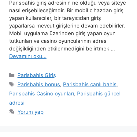
Parisbahis giriş adresinin ne olduğu veya siteye
nasıl erişebileceğimdir. Bir mobil cihazdan giriş
yapan kullanıcılar, bir tarayıcıdan giriş
yaparlarsa mevcut girişlerine devam edebilirler.
Mobil uygulama üzerinden giriş yapan oyun
tutkunları ve casino oyuncularının adres
değişikliğinden etkilenmediğini belirtmek …
Devamını oku…
Kategoriler
Parisbahis Giriş
Etiketler
Parisbahis bonus
,
Parisbahis canlı bahis
,
Parisbahis Casino oyunları
,
Parisbahis güncel
adresi
Yorum yap