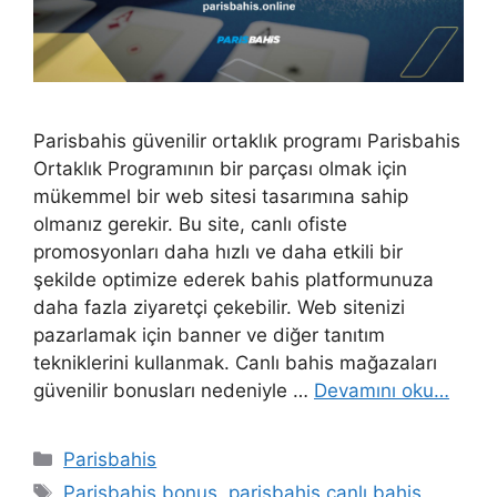
Parisbahis güvenilir ortaklık programı Parisbahis
Ortaklık Programının bir parçası olmak için
mükemmel bir web sitesi tasarımına sahip
olmanız gerekir. Bu site, canlı ofiste
promosyonları daha hızlı ve daha etkili bir
şekilde optimize ederek bahis platformunuza
daha fazla ziyaretçi çekebilir. Web sitenizi
pazarlamak için banner ve diğer tanıtım
tekniklerini kullanmak. Canlı bahis mağazaları
güvenilir bonusları nedeniyle …
Devamını oku…
Kategoriler
Parisbahis
Etiketler
Parisbahis bonus
,
parisbahis canlı bahis