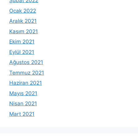
Şubat 2022
Ocak 2022
Aralık 2021
Kasım 2021
Ekim 2021
Eylül 2021
Ağustos 2021
Temmuz 2021
Haziran 2021
Mayıs 2021
Nisan 2021
Mart 2021