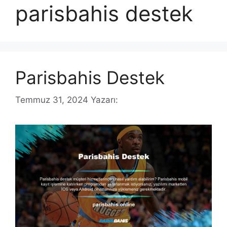
parisbahis destek
Parisbahis Destek
Temmuz 31, 2024
Yazarı: