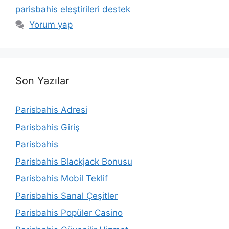
parisbahis eleştirileri destek
Yorum yap
Son Yazılar
Parisbahis Adresi
Parisbahis Giriş
Parisbahis
Parisbahis Blackjack Bonusu
Parisbahis Mobil Teklif
Parisbahis Sanal Çeşitler
Parisbahis Popüler Casino