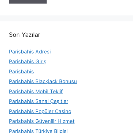
Son Yazılar
Parisbahis Adresi
Parisbahis Giriş
Parisbahis
Parisbahis Blackjack Bonusu
Parisbahis Mobil Teklif
Parisbahis Sanal Çeşitler
Parisbahis Popüler Casino
Parisbahis Güvenilir Hizmet
Parisbahis Türkiye Bilgisi