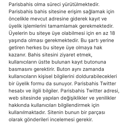
Parisbahis olma süreci yürütülmektedir.
Parisbahis bahis sitesine erişim sağlamak için
öncelikle mevcut adresine giderek kayıt ve
üyelik işlemlerini tamamlamak gerekmektedir.
Üyelerin bu siteye üye olabilmesi için en az 18
yaşında olması gerekmektedir. Bu şartı yerine
getiren herkes bu siteye üye olmaya hak
kazanır. Bahis sitesini ziyaret etmek,
kullanıcıların üstte bulunan kayıt butonuna
basmasını gerektirir. Buton aynı zamanda
kullanıcıların kişisel bilgilerini doldurabilecekleri
bir üyelik formu da sunuyor. Parisbahis Twitter
hesabı ve ilgili bilgiler. Parisbahis Twitter adresi,
web sitesinde yapılan değişiklikler ve yenilikler
hakkında kullanıcıları bilgilendirmek için
kullanılmaktadır. Sitenin bunun bir parçası
olarak gönderileri incelemesi gerekir.