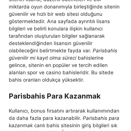
miktarda oyun donanımıyla birleştiğinde sitenin
güvenilir ve hızlı bir web sitesi olduğunu
göstermektedir. Ana sayfada ayrıntılı lisans
bilgileri ve belirli konulara ilişkin kullanıcı
tarafından oluşturulan bilgiler sağlanarak
desteklendiğinden lisansın güvenilir
olabileceğini belirtmekte fayda var.
Parisbahis
güvenilir mi kayıt olma süreci
bahislerine
gelince, sitenin en popüler ve tercih edilen
alanları spor ve casino bahisleridir. Bu sitede
bahis oranları oldukça yüksektir.
Parisbahis Para Kazanmak
Kullanıcı, bonus fırsatını artırarak kullanımından
da daha fazla para kazanabilir.
Parisbahis para
kazanmak
canlı bahis sitesinin giriş bilgileri sık