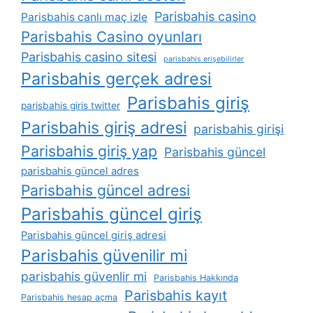
Parisbahis casino
Parisbahis canlı maç izle
Parisbahis Casino oyunları
Parisbahis casino sitesi
parisbahis erişebilirler
Parisbahis gerçek adresi
Parisbahis giriş
parisbahis giris twitter
Parisbahis giriş adresi
parisbahis girişi
Parisbahis giriş yap
Parisbahis güncel
parisbahis güncel adres
Parisbahis güncel adresi
Parisbahis güncel giriş
Parisbahis güncel giriş adresi
Parisbahis güvenilir mi
parisbahis güvenlir mi
Parisbahis Hakkında
Parisbahis kayıt
Parisbahis hesap açma