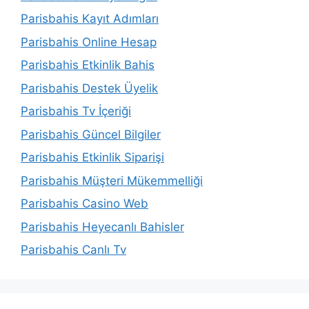
Parisbahis Kayıt Adımları
Parisbahis Online Hesap
Parisbahis Etkinlik Bahis
Parisbahis Destek Üyelik
Parisbahis Tv İçeriği
Parisbahis Güncel Bilgiler
Parisbahis Etkinlik Siparişi
Parisbahis Müşteri Mükemmelliği
Parisbahis Casino Web
Parisbahis Heyecanlı Bahisler
Parisbahis Canlı Tv