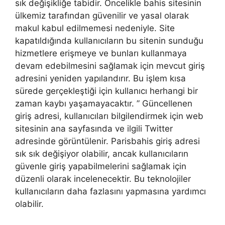
sık değişikliğe tabidir. Öncelikle bahis sitesinin
ülkemiz tarafından güvenilir ve yasal olarak
makul kabul edilmemesi nedeniyle. Site
kapatıldığında kullanıcıların bu sitenin sunduğu
hizmetlere erişmeye ve bunları kullanmaya
devam edebilmesini sağlamak için mevcut giriş
adresini yeniden yapılandırır. Bu işlem kısa
sürede gerçekleştiği için kullanıcı herhangi bir
zaman kaybı yaşamayacaktır. ” Güncellenen
giriş adresi, kullanıcıları bilgilendirmek için web
sitesinin ana sayfasında ve ilgili Twitter
adresinde görüntülenir. Parisbahis giriş adresi
sık sık değişiyor olabilir, ancak kullanıcıların
güvenle giriş yapabilmelerini sağlamak için
düzenli olarak incelenecektir. Bu teknolojiler
kullanıcıların daha fazlasını yapmasına yardımcı
olabilir.