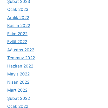
Şubat 2023
Ocak 2023
Aralık 2022
Kasım 2022
Ekim 2022
Eylül 2022
Ağustos 2022
Temmuz 2022
Haziran 2022
Mayıs 2022
Nisan 2022
Mart 2022
Şubat 2022
Ocak 2022