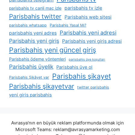
parisbahis tv izle
parisbahis tv canli maç izle
Parisbahis twitter
Parisbahis web sitesi
parisbahis whatsapp
Parisbahis Yasal Mı?
Parisbahis yeni adresi
parisbahis yeni adres
Parisbahis yeni giriş
Parisbahis yeni giriş adresi
Parisbahis yeni güncel giriş
Parisbahis ödeme yöntemleri
parisbahis üye koşulları
Parisbahis üyelik
Parisbahis üye ol
Parisbahis şikayet
Parisbahis Şikâyet var
Parisbahis şikayetvar
twitter parisbahis
yeni giris parisbahis
Avrasya'nın en büyük reklam platformunda olmak için
Microsoft Teams:
reklam@avrasyamarketing.com