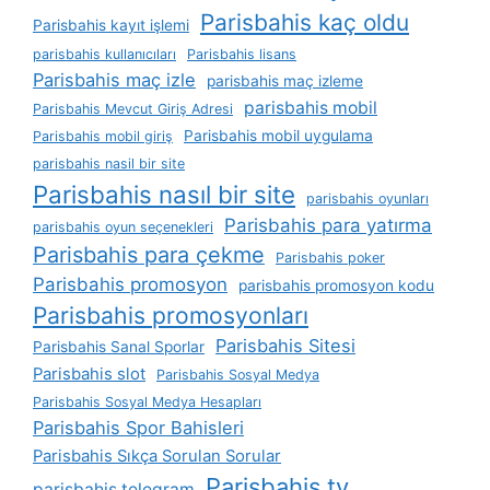
Parisbahis kaç oldu
Parisbahis kayıt işlemi
parisbahis kullanıcıları
Parisbahis lisans
Parisbahis maç izle
parisbahis maç izleme
parisbahis mobil
Parisbahis Mevcut Giriş Adresi
Parisbahis mobil uygulama
Parisbahis mobil giriş
parisbahis nasil bir site
Parisbahis nasıl bir site
parisbahis oyunları
Parisbahis para yatırma
parisbahis oyun seçenekleri
Parisbahis para çekme
Parisbahis poker
Parisbahis promosyon
parisbahis promosyon kodu
Parisbahis promosyonları
Parisbahis Sitesi
Parisbahis Sanal Sporlar
Parisbahis slot
Parisbahis Sosyal Medya
Parisbahis Sosyal Medya Hesapları
Parisbahis Spor Bahisleri
Parisbahis Sıkça Sorulan Sorular
Parisbahis tv
parisbahis telegram