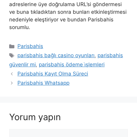
adreslerine üye doğrulama URL’si göndermesi
ve buna tıkladıktan sonra bunları etkinleştirmesi
nedeniyle eleştiriyor ve bundan Parisbahis
sorumlu.
Kategoriler
Parisbahis
Etiketler
parisbahis bağlı casino oyunları
,
parisbahis
güvenlir mi
,
parisbahis ödeme i̇şlemleri
Parisbahis Kayıt Olma Süreci
Parisbahis Whatsapp
Yorum yapın
Yorum