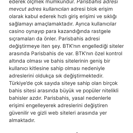
ederek ölçmek mümkündür.
Parisbahis adresi
mevcut adres kullanıcıları
adresi blok erişim
olarak kabul ederek hızlı giriş erişimi ve sıklığı
sağlamayı amaçlamaktadır. Ayrıca kullanıcılar
casino oynayıp para kazandığında rastgele
sıçramaları da önler. Parisbahis adresi
değiştirmeye iten şey. BTK’nın engellediği siteler
arasında Parisbahis de var. BTK’nın özel kontrol
altında olması ve bahis sitelerinin geniş bir
kullanıcı kitlesine sahip olması nedeniyle
adreslerini oldukça sık değiştirmektedir.
Türkiye’de çok sayıda siteye sahip olan birçok
bahis sitesi arasında büyük ve popüler nitelikli
bahisler azdır. Parisbahis, yasal nedenlerle
erişimi engelleyerek adreslerini değiştiren
güvenilir ve gizli web siteleri arasında yer
almaktadır.