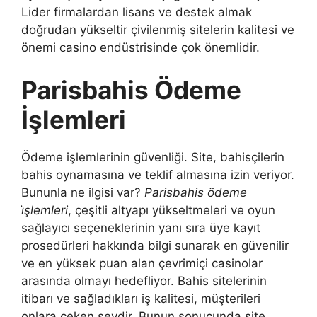
Lider firmalardan lisans ve destek almak
doğrudan yükseltir çivilenmiş sitelerin kalitesi ve
önemi casino endüstrisinde çok önemlidir.
Parisbahis Ödeme
İşlemleri
Ödeme işlemlerinin güvenliği. Site, bahisçilerin
bahis oynamasına ve teklif almasına izin veriyor.
Bununla ne ilgisi var?
Parisbahis ödeme
i̇şlemleri
, çeşitli altyapı yükseltmeleri ve oyun
sağlayıcı seçeneklerinin yanı sıra üye kayıt
prosedürleri hakkında bilgi sunarak en güvenilir
ve en yüksek puan alan çevrimiçi casinolar
arasında olmayı hedefliyor. Bahis sitelerinin
itibarı ve sağladıkları iş kalitesi, müşterileri
onlara çeken şeydir. Bunun sonucunda site,