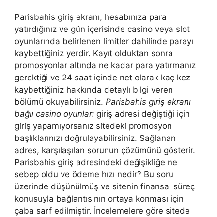
Parisbahis giriş ekranı, hesabınıza para
yatırdığınız ve gün içerisinde casino veya slot
oyunlarında belirlenen limitler dahilinde parayı
kaybettiğiniz yerdir. Kayıt olduktan sonra
promosyonlar altında ne kadar para yatırmanız
gerektiği ve 24 saat içinde net olarak kaç kez
kaybettiğiniz hakkında detaylı bilgi veren
bölümü okuyabilirsiniz.
Parisbahis giriş ekranı
bağlı casino oyunları
giriş adresi değiştiği için
giriş yapamıyorsanız sitedeki promosyon
başlıklarınızı doğrulayabilirsiniz. Sağlanan
adres, karşılaşılan sorunun çözümünü gösterir.
Parisbahis giriş adresindeki değişikliğe ne
sebep oldu ve ödeme hızı nedir? Bu soru
üzerinde düşünülmüş ve sitenin finansal süreç
konusuyla bağlantısının ortaya konması için
çaba sarf edilmiştir. İncelemelere göre sitede