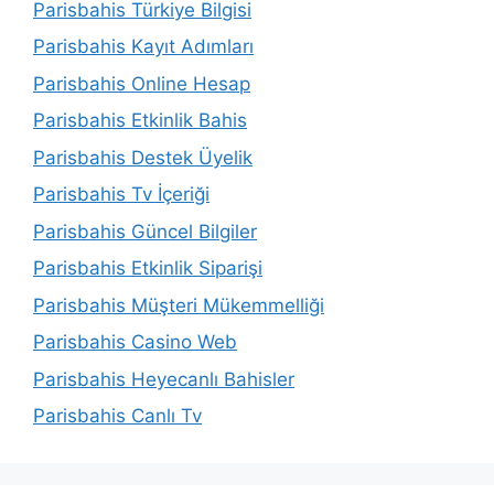
Parisbahis Türkiye Bilgisi
Parisbahis Kayıt Adımları
Parisbahis Online Hesap
Parisbahis Etkinlik Bahis
Parisbahis Destek Üyelik
Parisbahis Tv İçeriği
Parisbahis Güncel Bilgiler
Parisbahis Etkinlik Siparişi
Parisbahis Müşteri Mükemmelliği
Parisbahis Casino Web
Parisbahis Heyecanlı Bahisler
Parisbahis Canlı Tv