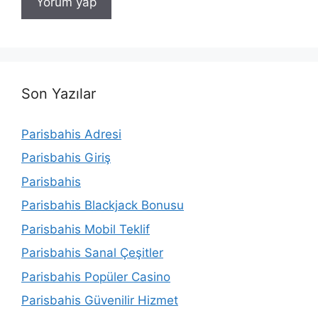
Son Yazılar
Parisbahis Adresi
Parisbahis Giriş
Parisbahis
Parisbahis Blackjack Bonusu
Parisbahis Mobil Teklif
Parisbahis Sanal Çeşitler
Parisbahis Popüler Casino
Parisbahis Güvenilir Hizmet