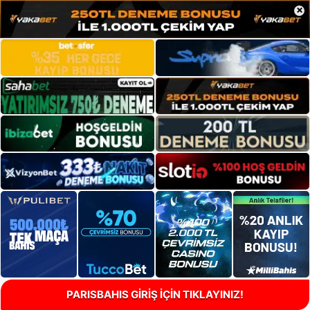
×
PARISBAHIS GİRİŞ İÇİN TIKLAYINIZ!