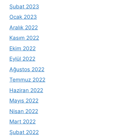
Şubat 2023
Ocak 2023
Aralık 2022
Kasım 2022
Ekim 2022
Eylül 2022
Ağustos 2022
Temmuz 2022
Haziran 2022
Mayıs 2022
Nisan 2022
Mart 2022
Şubat 2022