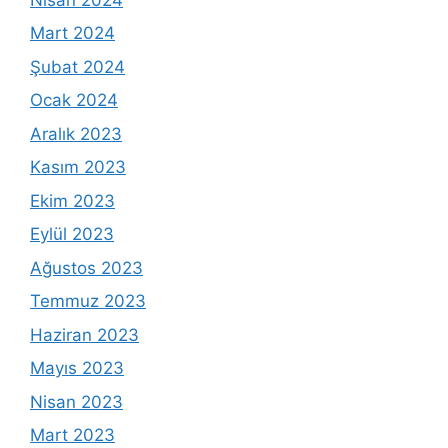
Mart 2024
Şubat 2024
Ocak 2024
Aralık 2023
Kasım 2023
Ekim 2023
Eylül 2023
Ağustos 2023
Temmuz 2023
Haziran 2023
Mayıs 2023
Nisan 2023
Mart 2023