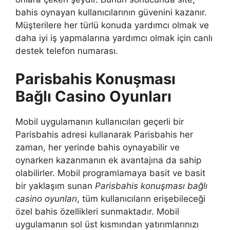
bahis oynayan kullanıcılarının güvenini kazanır.
Müşterilere her türlü konuda yardımcı olmak ve
daha iyi iş yapmalarına yardımcı olmak için canlı
destek telefon numarası.
Parisbahis Konuşması
Bağlı Casino Oyunları
Mobil uygulamanın kullanıcıları geçerli bir
Parisbahis adresi kullanarak Parisbahis her
zaman, her yerinde bahis oynayabilir ve
oynarken kazanmanın ek avantajına da sahip
olabilirler. Mobil programlamaya basit ve basit
bir yaklaşım sunan
Parisbahis konuşması bağlı
casino oyunları
, tüm kullanıcıların erişebileceği
özel bahis özellikleri sunmaktadır. Mobil
uygulamanın sol üst kısmından yatırımlarınızı