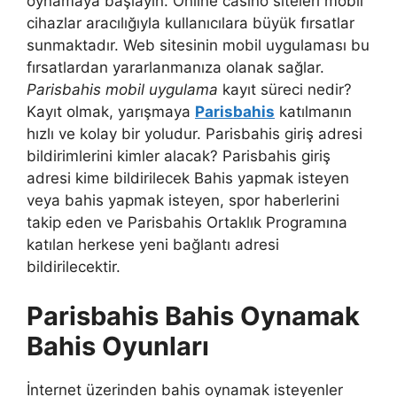
oynamaya başlayın. Online casino siteleri mobil
cihazlar aracılığıyla kullanıcılara büyük fırsatlar
sunmaktadır. Web sitesinin mobil uygulaması bu
fırsatlardan yararlanmanıza olanak sağlar.
Parisbahis mobil uygulama
kayıt süreci nedir?
Kayıt olmak, yarışmaya
Parisbahis
katılmanın
hızlı ve kolay bir yoludur. Parisbahis giriş adresi
bildirimlerini kimler alacak? Parisbahis giriş
adresi kime bildirilecek Bahis yapmak isteyen
veya bahis yapmak isteyen, spor haberlerini
takip eden ve Parisbahis Ortaklık Programına
katılan herkese yeni bağlantı adresi
bildirilecektir.
Parisbahis Bahis Oynamak
Bahis Oyunları
İnternet üzerinden bahis oynamak isteyenler