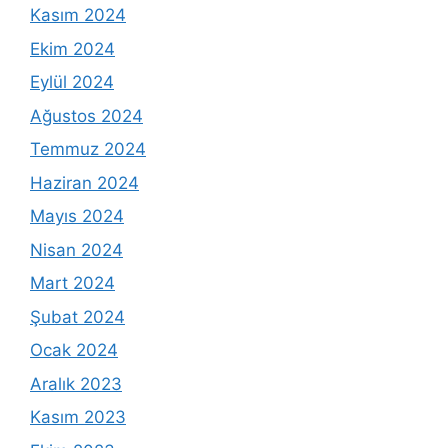
Kasım 2024
Ekim 2024
Eylül 2024
Ağustos 2024
Temmuz 2024
Haziran 2024
Mayıs 2024
Nisan 2024
Mart 2024
Şubat 2024
Ocak 2024
Aralık 2023
Kasım 2023