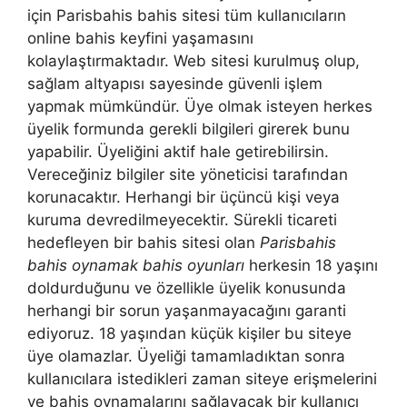
için Parisbahis bahis sitesi tüm kullanıcıların
online bahis keyfini yaşamasını
kolaylaştırmaktadır. Web sitesi kurulmuş olup,
sağlam altyapısı sayesinde güvenli işlem
yapmak mümkündür. Üye olmak isteyen herkes
üyelik formunda gerekli bilgileri girerek bunu
yapabilir. Üyeliğini aktif hale getirebilirsin.
Vereceğiniz bilgiler site yöneticisi tarafından
korunacaktır. Herhangi bir üçüncü kişi veya
kuruma devredilmeyecektir. Sürekli ticareti
hedefleyen bir bahis sitesi olan
Parisbahis
bahis oynamak bahis oyunları
herkesin 18 yaşını
doldurduğunu ve özellikle üyelik konusunda
herhangi bir sorun yaşanmayacağını garanti
ediyoruz. 18 yaşından küçük kişiler bu siteye
üye olamazlar. Üyeliği tamamladıktan sonra
kullanıcılara istedikleri zaman siteye erişmelerini
ve bahis oynamalarını sağlayacak bir kullanıcı