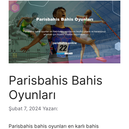
Parisbahis Bahis
Oyunları
Şubat 7, 2024
Yazarı:
Parisbahis bahis oyunları en karlı bahis