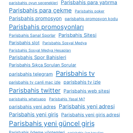
Parisbahis para yatırma
parisbahis oyun seçenekleri
Parisbahis para çekme
Parisbahis poker
Parisbahis promosyon
parisbahis promosyon kodu
Parisbahis promosyonları
Parisbahis Sitesi
Parisbahis Sanal Sporlar
Parisbahis slot
Parisbahis Sosyal Medya
Parisbahis Sosyal Medya Hesapları
Parisbahis Spor Bahisleri
Parisbahis Sıkça Sorulan Sorular
Parisbahis tv
parisbahis telegram
parisbahis tv izle
parisbahis tv canli maç izle
Parisbahis twitter
Parisbahis web sitesi
parisbahis whatsapp
Parisbahis Yasal Mı?
Parisbahis yeni adresi
parisbahis yeni adres
Parisbahis yeni giriş
Parisbahis yeni giriş adresi
Parisbahis yeni güncel giriş
Parisbahis ödeme yöntemleri
parisbahis üye koşulları