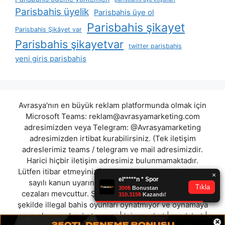
Parisbahis üyelik
Parisbahis üye ol
Parisbahis şikayet
Parisbahis Şikâyet var
Parisbahis şikayetvar
twitter parisbahis
yeni giris parisbahis
Avrasya'nın en büyük reklam platformunda olmak için
Microsoft Teams:
reklam@avrasyamarketing.com
adresimizden veya Telegram: @Avrasyamarketing
adresimizden irtibat kurabilirsiniz. (Tek iletişim
adreslerimiz teams / telegram ve mail adresimizdir.
Harici hiçbir iletişim adresimiz bulunmamaktadır.
Lütfen itibar etmeyiniz.) Türkiye yasalarına göre 7258
sayılı kanun uyarınca yasa dışı bahis oynamanın
cezaları mevcuttur. Şu an bulunduğunuz site hiç bir
şekilde illegal bahis oyunları oynatmıyor ve oynamaya
aracı olmuyordur.
betcasper
|
lejyonerbet
|
pradabet
|
×