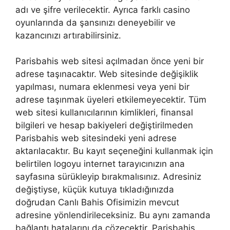
adı ve şifre verilecektir. Ayrıca farklı casino
oyunlarında da şansınızı deneyebilir ve
kazancınızı artırabilirsiniz.
Parisbahis web sitesi açılmadan önce yeni bir
adrese taşınacaktır. Web sitesinde değişiklik
yapılması, numara eklenmesi veya yeni bir
adrese taşınmak üyeleri etkilemeyecektir. Tüm
web sitesi kullanıcılarının kimlikleri, finansal
bilgileri ve hesap bakiyeleri değiştirilmeden
Parisbahis web sitesindeki yeni adrese
aktarılacaktır. Bu kayıt seçeneğini kullanmak için
belirtilen logoyu internet tarayıcınızın ana
sayfasına sürükleyip bırakmalısınız. Adresiniz
değiştiyse, küçük kutuya tıkladığınızda
doğrudan Canlı Bahis Ofisimizin mevcut
adresine yönlendirileceksiniz. Bu aynı zamanda
bağlantı hatalarını da çözecektir. Parisbahis