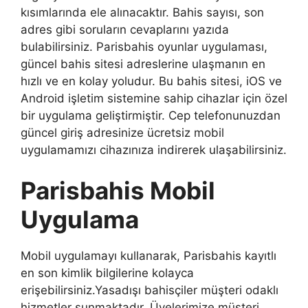
kısımlarında ele alınacaktır. Bahis sayısı, son
adres gibi soruların cevaplarını yazıda
bulabilirsiniz. Parisbahis oyunlar uygulaması,
güncel bahis sitesi adreslerine ulaşmanın en
hızlı ve en kolay yoludur. Bu bahis sitesi, iOS ve
Android işletim sistemine sahip cihazlar için özel
bir uygulama geliştirmiştir. Cep telefonunuzdan
güncel giriş adresinize ücretsiz mobil
uygulamamızı cihazınıza indirerek ulaşabilirsiniz.
Parisbahis Mobil
Uygulama
Mobil uygulamayı kullanarak, Parisbahis kayıtlı
en son kimlik bilgilerine kolayca
erişebilirsiniz.Yasadışı bahisçiler müşteri odaklı
hizmetler sunmaktadır. Üyelerimize müşteri