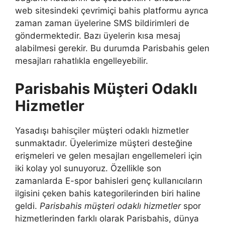
web sitesindeki çevrimiçi bahis platformu ayrıca
zaman zaman üyelerine SMS bildirimleri de
göndermektedir. Bazı üyelerin kısa mesaj
alabilmesi gerekir. Bu durumda Parisbahis gelen
mesajları rahatlıkla engelleyebilir.
Parisbahis Müşteri Odaklı
Hizmetler
Yasadışı bahisçiler müşteri odaklı hizmetler
sunmaktadır. Üyelerimize müşteri desteğine
erişmeleri ve gelen mesajları engellemeleri için
iki kolay yol sunuyoruz. Özellikle son
zamanlarda E-spor bahisleri genç kullanıcıların
ilgisini çeken bahis kategorilerinden biri haline
geldi.
Parisbahis müşteri odaklı hizmetler
spor
hizmetlerinden farklı olarak Parisbahis, dünya