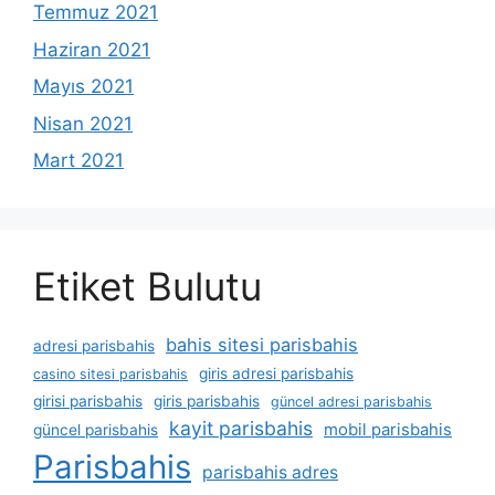
Temmuz 2021
Haziran 2021
Mayıs 2021
Nisan 2021
Mart 2021
Etiket Bulutu
bahis sitesi parisbahis
adresi parisbahis
giris adresi parisbahis
casino sitesi parisbahis
girisi parisbahis
giris parisbahis
güncel adresi parisbahis
kayit parisbahis
mobil parisbahis
güncel parisbahis
Parisbahis
parisbahis adres