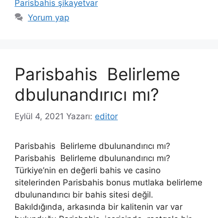
Parisbahis şikayetvar
Yorum yap
Parisbahis Belirleme
dbulunandırıcı mı?
Eylül 4, 2021
Yazarı:
editor
Parisbahis Belirleme dbulunandırıcı mı?
Parisbahis Belirleme dbulunandırıcı mı?
Türkiye’nin en değerli bahis ve casino
sitelerinden Parisbahis bonus mutlaka belirleme
dbulunandırıcı bir bahis sitesi değil.
Bakıldığında, arkasında bir kalitenin var var