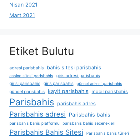
Nisan 2021
Mart 2021
Etiket Bulutu
bahis sitesi parisbahis
adresi parisbahis
giris adresi parisbahis
casino sitesi parisbahis
girisi parisbahis
giris parisbahis
güncel adresi parisbahis
kayit parisbahis
mobil parisbahis
güncel parisbahis
Parisbahis
parisbahis adres
Parisbahis adresi
Parisbahis bahis
parisbahis bahis platformu
parisbahis bahis seçenekleri
Parisbahis Bahis Sitesi
Parisbahis bahis türleri