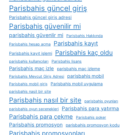
Parisbahis güncel giriş
Parisbahis güncel giriş adresi
Parisbahis güvenilir mi
parisbahis güvenlir mi
Parisbahis Hakkında
Parisbahis kayıt
Parisbahis hesap açma
Parisbahis kaç oldu
Parisbahis kayıt işlemi
parisbahis kullanıcıları
Parisbahis lisans
Parisbahis maç izle
parisbahis maç izleme
parisbahis mobil
Parisbahis Mevcut Giriş Adresi
Parisbahis mobil uygulama
Parisbahis mobil giriş
parisbahis nasil bir site
Parisbahis nasıl bir site
parisbahis oyunları
Parisbahis para yatırma
parisbahis oyun seçenekleri
Parisbahis para çekme
Parisbahis poker
Parisbahis promosyon
parisbahis promosyon kodu
Parisbahis promosyonları