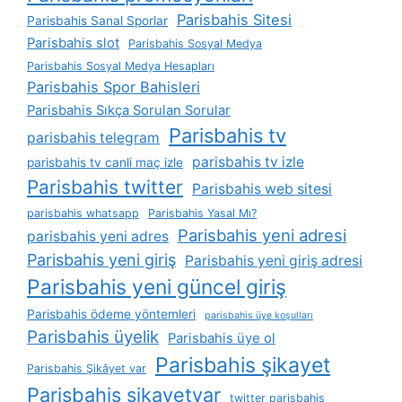
Parisbahis Sitesi
Parisbahis Sanal Sporlar
Parisbahis slot
Parisbahis Sosyal Medya
Parisbahis Sosyal Medya Hesapları
Parisbahis Spor Bahisleri
Parisbahis Sıkça Sorulan Sorular
Parisbahis tv
parisbahis telegram
parisbahis tv izle
parisbahis tv canli maç izle
Parisbahis twitter
Parisbahis web sitesi
parisbahis whatsapp
Parisbahis Yasal Mı?
Parisbahis yeni adresi
parisbahis yeni adres
Parisbahis yeni giriş
Parisbahis yeni giriş adresi
Parisbahis yeni güncel giriş
Parisbahis ödeme yöntemleri
parisbahis üye koşulları
Parisbahis üyelik
Parisbahis üye ol
Parisbahis şikayet
Parisbahis Şikâyet var
Parisbahis şikayetvar
twitter parisbahis