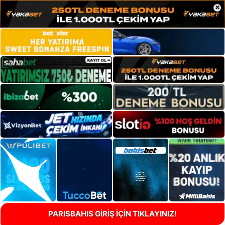
×
PARISBAHIS GİRİŞ İÇİN TIKLAYINIZ!