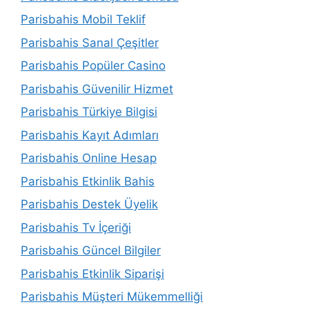
Parisbahis Mobil Teklif
Parisbahis Sanal Çeşitler
Parisbahis Popüler Casino
Parisbahis Güvenilir Hizmet
Parisbahis Türkiye Bilgisi
Parisbahis Kayıt Adımları
Parisbahis Online Hesap
Parisbahis Etkinlik Bahis
Parisbahis Destek Üyelik
Parisbahis Tv İçeriği
Parisbahis Güncel Bilgiler
Parisbahis Etkinlik Siparişi
Parisbahis Müşteri Mükemmelliği