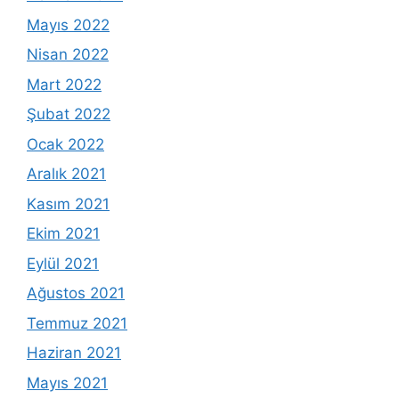
Mayıs 2022
Nisan 2022
Mart 2022
Şubat 2022
Ocak 2022
Aralık 2021
Kasım 2021
Ekim 2021
Eylül 2021
Ağustos 2021
Temmuz 2021
Haziran 2021
Mayıs 2021