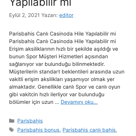
Yapılabilir mi
Eylül 2, 2021
Yazarı:
editor
Parisbahis Canlı Casinoda Hile Yapılabilir mi
Parisbahis Canlı Casinoda Hile Yapılabilir mi
Erişim aksiliklarının hızlı bir şekilde aşıldığı ve
bunun Spor Müşteri Hizmetleri açısından
sağlanıyor var bulunduğu bilinmektedir.
Müşterilerin standart beklentileri arasında uzun
vakitli erişim aksilikları yaşamıyor olmak yer
almaktadır. Genellikle canlı Spor ve canlı oyun
gibi vakitcin hızlı ilerliyor var bulunduğu
bölümler için uzun …
Devamını oku…
Kategoriler
Parisbahis
Etiketler
Parisbahis bonus
,
Parisbahis canlı bahis
,