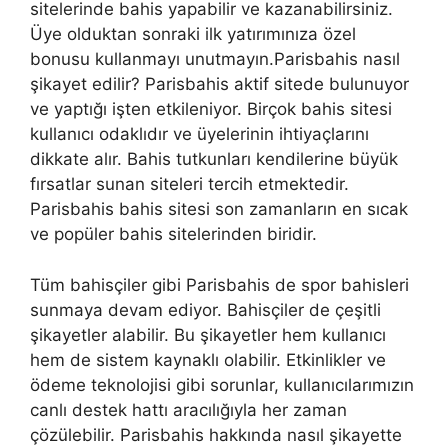
sitelerinde bahis yapabilir ve kazanabilirsiniz.
Üye olduktan sonraki ilk yatırımınıza özel
bonusu kullanmayı unutmayın.Parisbahis nasıl
şikayet edilir? Parisbahis aktif sitede bulunuyor
ve yaptığı işten etkileniyor. Birçok bahis sitesi
kullanıcı odaklıdır ve üyelerinin ihtiyaçlarını
dikkate alır. Bahis tutkunları kendilerine büyük
fırsatlar sunan siteleri tercih etmektedir.
Parisbahis bahis sitesi son zamanların en sıcak
ve popüler bahis sitelerinden biridir.
Tüm bahisçiler gibi Parisbahis de spor bahisleri
sunmaya devam ediyor. Bahisçiler de çeşitli
şikayetler alabilir. Bu şikayetler hem kullanıcı
hem de sistem kaynaklı olabilir. Etkinlikler ve
ödeme teknolojisi gibi sorunlar, kullanıcılarımızın
canlı destek hattı aracılığıyla her zaman
çözülebilir. Parisbahis hakkında nasıl şikayette