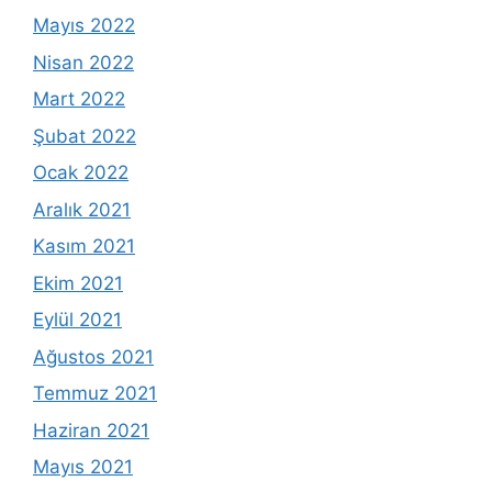
Mayıs 2022
Nisan 2022
Mart 2022
Şubat 2022
Ocak 2022
Aralık 2021
Kasım 2021
Ekim 2021
Eylül 2021
Ağustos 2021
Temmuz 2021
Haziran 2021
Mayıs 2021