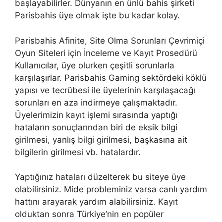
başlayabilirler. Dünyanın en ünlü bahis şirketi
Parisbahis üye olmak işte bu kadar kolay.
Parisbahis Afinite, Site Olma Sorunları Çevrimiçi
Oyun Siteleri için İnceleme ve Kayıt Prosedürü
Kullanıcılar, üye olurken çeşitli sorunlarla
karşılaşırlar. Parisbahis Gaming sektördeki köklü
yapısı ve tecrübesi ile üyelerinin karşılaşacağı
sorunları en aza indirmeye çalışmaktadır.
Üyelerimizin kayıt işlemi sırasında yaptığı
hataların sonuçlarından biri de eksik bilgi
girilmesi, yanlış bilgi girilmesi, başkasına ait
bilgilerin girilmesi vb. hatalardır.
Yaptığınız hataları düzelterek bu siteye üye
olabilirsiniz. Mide probleminiz varsa canlı yardım
hattını arayarak yardım alabilirsiniz. Kayıt
olduktan sonra Türkiye’nin en popüler