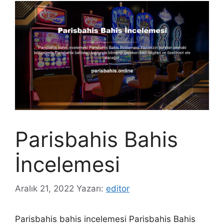
Parisbahis Bahis
İncelemesi
Aralık 21, 2022
Yazarı:
editor
Parisbahis bahis incelemesi Parisbahis Bahis