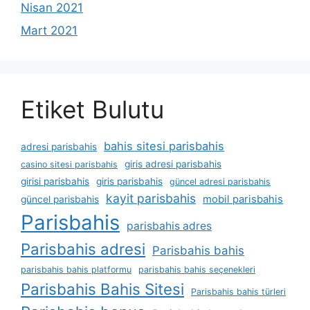
Nisan 2021
Mart 2021
Etiket Bulutu
bahis sitesi parisbahis
adresi parisbahis
giris adresi parisbahis
casino sitesi parisbahis
girisi parisbahis
giris parisbahis
güncel adresi parisbahis
kayit parisbahis
mobil parisbahis
güncel parisbahis
Parisbahis
parisbahis adres
Parisbahis adresi
Parisbahis bahis
parisbahis bahis platformu
parisbahis bahis seçenekleri
Parisbahis Bahis Sitesi
Parisbahis bahis türleri