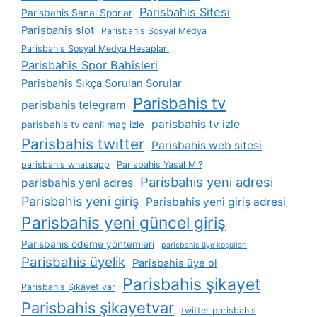
Parisbahis Sitesi
Parisbahis Sanal Sporlar
Parisbahis slot
Parisbahis Sosyal Medya
Parisbahis Sosyal Medya Hesapları
Parisbahis Spor Bahisleri
Parisbahis Sıkça Sorulan Sorular
Parisbahis tv
parisbahis telegram
parisbahis tv izle
parisbahis tv canli maç izle
Parisbahis twitter
Parisbahis web sitesi
parisbahis whatsapp
Parisbahis Yasal Mı?
Parisbahis yeni adresi
parisbahis yeni adres
Parisbahis yeni giriş
Parisbahis yeni giriş adresi
Parisbahis yeni güncel giriş
Parisbahis ödeme yöntemleri
parisbahis üye koşulları
Parisbahis üyelik
Parisbahis üye ol
Parisbahis şikayet
Parisbahis Şikâyet var
Parisbahis şikayetvar
twitter parisbahis