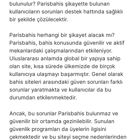
bulunulur? Parisbahis şikayette bulunan
kullanıcıların sorunları destek hattında sağlıklı
bir şekilde çözülecektir.
Parisbahis herhangi bir şikayet alacak mı?
Parisbahis, bahis konusunda güvenilir ve aktif
mekanlardaki çalışmalarından etkileniyor.
Uluslararası anlamda global bir yapıya sahip
olan site, kısa sürede ülkemizde de birçok
kullanıcıya ulaşmayı başarmıştır. Genel olarak
bahis siteleri arasındaki güven sorunları farklı
sorunlar yaratmakta ve kullanıcılar da bu
durumdan etkilenmektedir.
Ancak, bu sorunlar Parisbahis bulunmaz ve
güvenilir bir ortamda gezinilebilir. Sunulan
güvenlik programları da üyelerin ilgisini
çekmektedir ve bu siteyi seçme nedenlerinden