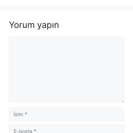
Yorum yapın
Yorum
İsim
E-