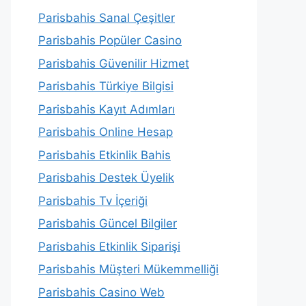
Parisbahis Sanal Çeşitler
Parisbahis Popüler Casino
Parisbahis Güvenilir Hizmet
Parisbahis Türkiye Bilgisi
Parisbahis Kayıt Adımları
Parisbahis Online Hesap
Parisbahis Etkinlik Bahis
Parisbahis Destek Üyelik
Parisbahis Tv İçeriği
Parisbahis Güncel Bilgiler
Parisbahis Etkinlik Siparişi
Parisbahis Müşteri Mükemmelliği
Parisbahis Casino Web