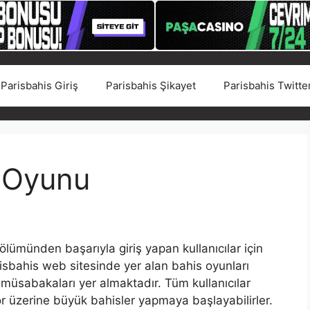
Parisbahis Giriş
Parisbahis Şikayet
Parisbahis Twitte
s Oyunu
ölümünden başarıyla giriş yapan kullanıcılar için
risbahis web sitesinde yer alan bahis oyunları
 müsabakaları yer almaktadır. Tüm kullanıcılar
or üzerine büyük bahisler yapmaya başlayabilirler.