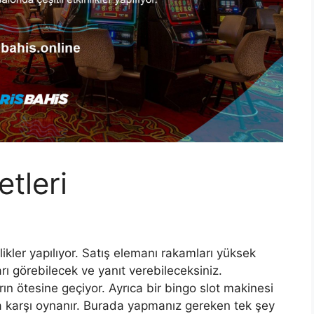
etleri
nlikler yapılıyor. Satış elemanı rakamları yüksek
arı görebilecek ve yanıt verebileceksiniz.
rın ötesine geçiyor. Ayrıca bir bingo slot makinesi
a karşı oynanır. Burada yapmanız gereken tek şey