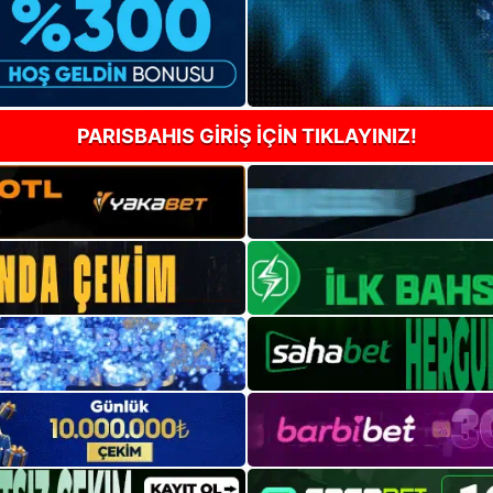
PARISBAHIS GİRİŞ İÇİN TIKLAYINIZ!