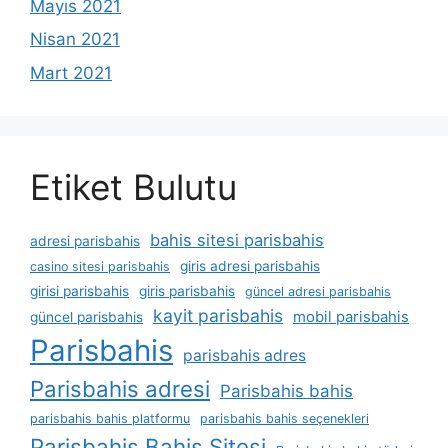
Mayıs 2021
Nisan 2021
Mart 2021
Etiket Bulutu
bahis sitesi parisbahis
adresi parisbahis
giris adresi parisbahis
casino sitesi parisbahis
girisi parisbahis
giris parisbahis
güncel adresi parisbahis
kayit parisbahis
mobil parisbahis
güncel parisbahis
Parisbahis
parisbahis adres
Parisbahis adresi
Parisbahis bahis
parisbahis bahis platformu
parisbahis bahis seçenekleri
Parisbahis Bahis Sitesi