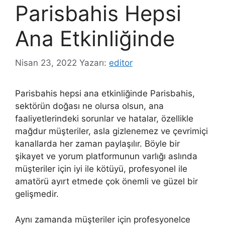
Parisbahis Hepsi
Ana Etkinliğinde
Nisan 23, 2022
Yazarı:
editor
Parisbahis hepsi ana etkinliğinde Parisbahis,
sektörün doğası ne olursa olsun, ana
faaliyetlerindeki sorunlar ve hatalar, özellikle
mağdur müşteriler, asla gizlenemez ve çevrimiçi
kanallarda her zaman paylaşılır. Böyle bir
şikayet ve yorum platformunun varlığı aslında
müşteriler için iyi ile kötüyü, profesyonel ile
amatörü ayırt etmede çok önemli ve güzel bir
gelişmedir.
Aynı zamanda müşteriler için profesyonelce