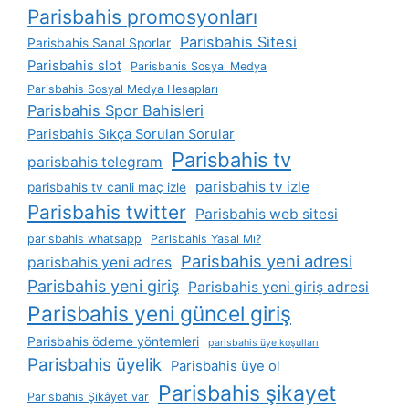
Parisbahis promosyonları
Parisbahis Sitesi
Parisbahis Sanal Sporlar
Parisbahis slot
Parisbahis Sosyal Medya
Parisbahis Sosyal Medya Hesapları
Parisbahis Spor Bahisleri
Parisbahis Sıkça Sorulan Sorular
Parisbahis tv
parisbahis telegram
parisbahis tv izle
parisbahis tv canli maç izle
Parisbahis twitter
Parisbahis web sitesi
parisbahis whatsapp
Parisbahis Yasal Mı?
Parisbahis yeni adresi
parisbahis yeni adres
Parisbahis yeni giriş
Parisbahis yeni giriş adresi
Parisbahis yeni güncel giriş
Parisbahis ödeme yöntemleri
parisbahis üye koşulları
Parisbahis üyelik
Parisbahis üye ol
Parisbahis şikayet
Parisbahis Şikâyet var