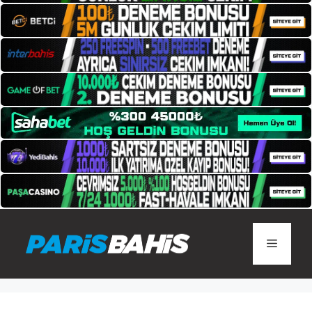
İçeriğe
atla
Menü