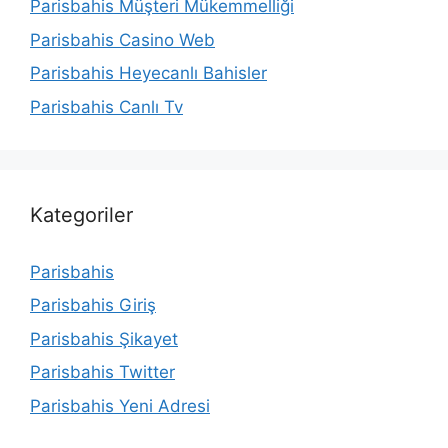
Parisbahis Müşteri Mükemmelliği
Parisbahis Casino Web
Parisbahis Heyecanlı Bahisler
Parisbahis Canlı Tv
Kategoriler
Parisbahis
Parisbahis Giriş
Parisbahis Şikayet
Parisbahis Twitter
Parisbahis Yeni Adresi