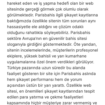
hareket eden ve iş yapma hedefi olan bir web
sitesinde gerçeği görmek çok olumlu olarak
görülmektedir. Parisbahis ilgili şikayet kayıtlarına
baktığımızda özellikle sitenin tüm sorunları aynı
hassasiyetle ele aldığını ve çözüm odaklı
olduğunu rahatlıkla söyleyebiliriz. Parisbahis
sektöre Avrupa’nın en güvenilir bahis sitesi
sloganıyla girdiğini göstermektedir. Öte yandan,
sitenin incelemelerinde, müşterilerin profesyonel
ekiplere, yüksek bahisli ve yarı kumarhane
uygulamalarına özel önem verdikleri görülüyor.
Türkiye pazarında uzun süredir bu alanda
faaliyet gösteren bir site için Parisbahis aslında
hem şikayet performansı hem de yorum
açısından üstün bir yarı yarattı. Özellikle web
sitesi, en önemlileri şikayet kayıtlarından tespit
edilen para yatırma ve çekme faaliyetleri
kapsamında hiçbir müşteriye zarar vermemiş ve