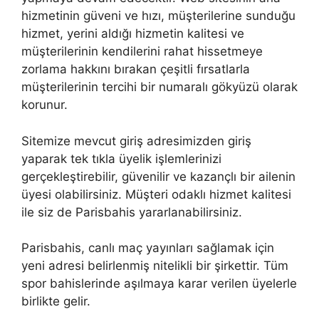
hizmetinin güveni ve hızı, müşterilerine sunduğu
hizmet, yerini aldığı hizmetin kalitesi ve
müşterilerinin kendilerini rahat hissetmeye
zorlama hakkını bırakan çeşitli fırsatlarla
müşterilerinin tercihi bir numaralı gökyüzü olarak
korunur.
Sitemize mevcut giriş adresimizden giriş
yaparak tek tıkla üyelik işlemlerinizi
gerçekleştirebilir, güvenilir ve kazançlı bir ailenin
üyesi olabilirsiniz. Müşteri odaklı hizmet kalitesi
ile siz de Parisbahis yararlanabilirsiniz.
Parisbahis, canlı maç yayınları sağlamak için
yeni adresi belirlenmiş nitelikli bir şirkettir. Tüm
spor bahislerinde aşılmaya karar verilen üyelerle
birlikte gelir.