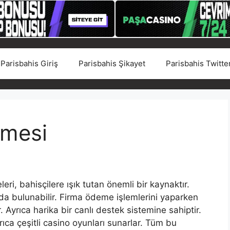
Parisbahis Giriş
Parisbahis Şikayet
Parisbahis Twitte
emesi
ri, bahisçilere ışık tutan önemli bir kaynaktır.
rda bulunabilir. Firma ödeme işlemlerini yaparken
. Ayrıca harika bir canlı destek sistemine sahiptir.
rıca çeşitli casino oyunları sunarlar. Tüm bu