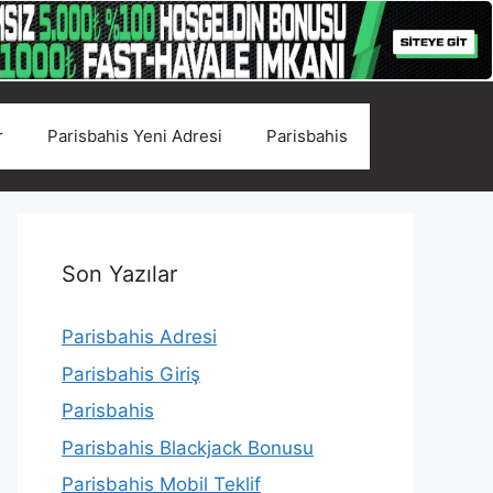
r
Parisbahis Yeni Adresi
Parisbahis
Son Yazılar
Parisbahis Adresi
Parisbahis Giriş
Parisbahis
Parisbahis Blackjack Bonusu
Parisbahis Mobil Teklif