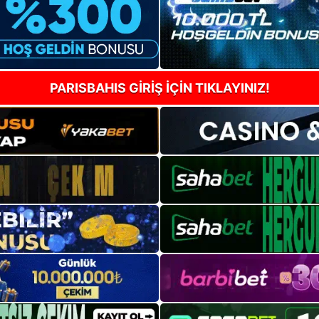
PARISBAHIS GİRİŞ İÇİN TIKLAYINIZ!