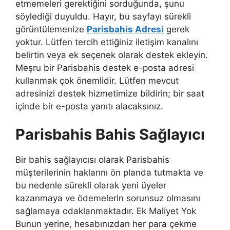
etmemeleri gerektiğini sorduğunda, şunu
söylediği duyuldu. Hayır, bu sayfayı sürekli
görüntülemenize
Parisbahis Adresi
gerek
yoktur. Lütfen tercih ettiğiniz iletişim kanalını
belirtin veya ek seçenek olarak destek ekleyin.
Meşru bir Parisbahis destek e-posta adresi
kullanmak çok önemlidir. Lütfen mevcut
adresinizi destek hizmetimize bildirin; bir saat
içinde bir e-posta yanıtı alacaksınız.
Parisbahis Bahis Sağlayıcı
Bir bahis sağlayıcısı olarak Parisbahis
müşterilerinin haklarını ön planda tutmakta ve
bu nedenle sürekli olarak yeni üyeler
kazanmaya ve ödemelerin sorunsuz olmasını
sağlamaya odaklanmaktadır. Ek Maliyet Yok
Bunun yerine, hesabınızdan her para çekme