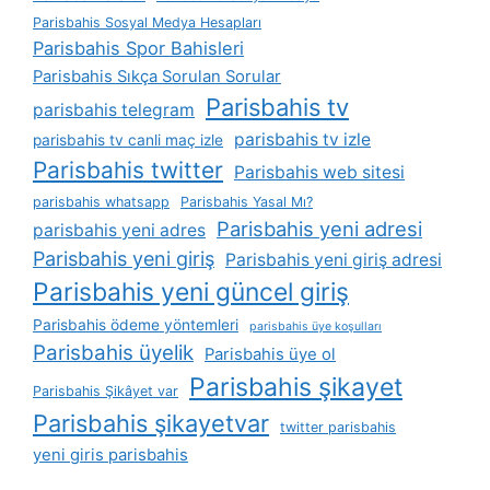
Parisbahis Sosyal Medya Hesapları
Parisbahis Spor Bahisleri
Parisbahis Sıkça Sorulan Sorular
Parisbahis tv
parisbahis telegram
parisbahis tv izle
parisbahis tv canli maç izle
Parisbahis twitter
Parisbahis web sitesi
parisbahis whatsapp
Parisbahis Yasal Mı?
Parisbahis yeni adresi
parisbahis yeni adres
Parisbahis yeni giriş
Parisbahis yeni giriş adresi
Parisbahis yeni güncel giriş
Parisbahis ödeme yöntemleri
parisbahis üye koşulları
Parisbahis üyelik
Parisbahis üye ol
Parisbahis şikayet
Parisbahis Şikâyet var
Parisbahis şikayetvar
twitter parisbahis
yeni giris parisbahis