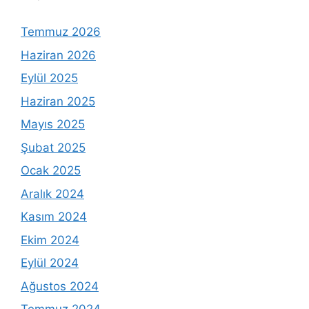
Temmuz 2026
Haziran 2026
Eylül 2025
Haziran 2025
Mayıs 2025
Şubat 2025
Ocak 2025
Aralık 2024
Kasım 2024
Ekim 2024
Eylül 2024
Ağustos 2024