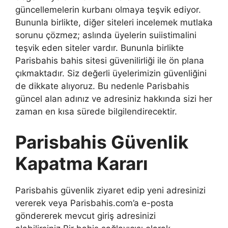
güncellemelerin kurbanı olmaya teşvik ediyor.
Bununla birlikte, diğer siteleri incelemek mutlaka
sorunu çözmez; aslında üyelerin suiistimalini
teşvik eden siteler vardır. Bununla birlikte
Parisbahis bahis sitesi güvenilirliği ile ön plana
çıkmaktadır. Siz değerli üyelerimizin güvenliğini
de dikkate alıyoruz. Bu nedenle Parisbahis
güncel alan adınız ve adresiniz hakkında sizi her
zaman en kısa sürede bilgilendirecektir.
Parisbahis Güvenlik
Kapatma Kararı
Parisbahis güvenlik ziyaret edip yeni adresinizi
vererek veya Parisbahis.com’a e-posta
göndererek mevcut giriş adresinizi