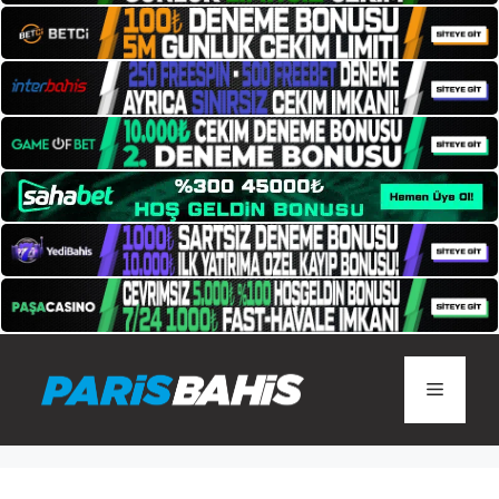
İçeriğe
atla
Menü