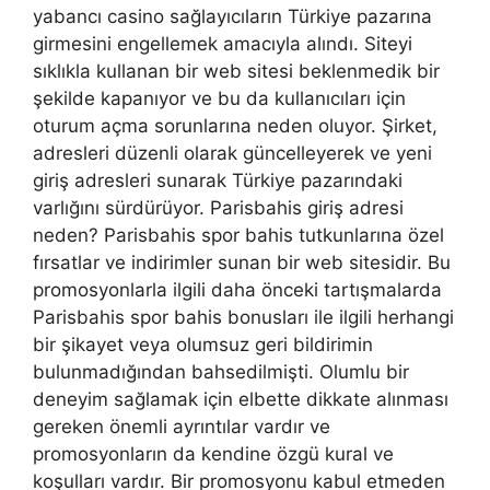
yabancı casino sağlayıcıların Türkiye pazarına
girmesini engellemek amacıyla alındı. Siteyi
sıklıkla kullanan bir web sitesi beklenmedik bir
şekilde kapanıyor ve bu da kullanıcıları için
oturum açma sorunlarına neden oluyor. Şirket,
adresleri düzenli olarak güncelleyerek ve yeni
giriş adresleri sunarak Türkiye pazarındaki
varlığını sürdürüyor. Parisbahis giriş adresi
neden? Parisbahis spor bahis tutkunlarına özel
fırsatlar ve indirimler sunan bir web sitesidir. Bu
promosyonlarla ilgili daha önceki tartışmalarda
Parisbahis spor bahis bonusları ile ilgili herhangi
bir şikayet veya olumsuz geri bildirimin
bulunmadığından bahsedilmişti. Olumlu bir
deneyim sağlamak için elbette dikkate alınması
gereken önemli ayrıntılar vardır ve
promosyonların da kendine özgü kural ve
koşulları vardır. Bir promosyonu kabul etmeden