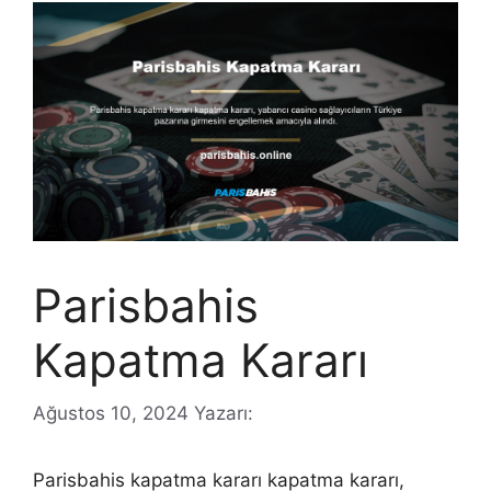
Parisbahis
Kapatma Kararı
Ağustos 10, 2024
Yazarı:
Parisbahis kapatma kararı kapatma kararı,