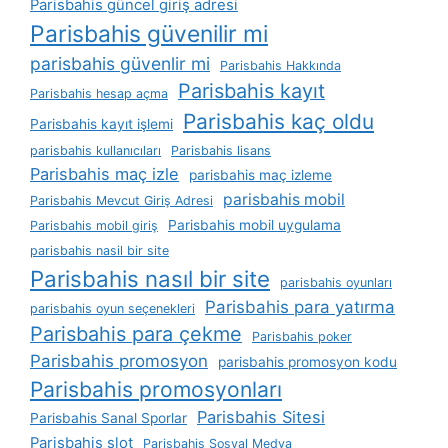
Parisbahis güncel giriş adresi
Parisbahis güvenilir mi
parisbahis güvenlir mi
Parisbahis Hakkında
Parisbahis kayıt
Parisbahis hesap açma
Parisbahis kaç oldu
Parisbahis kayıt işlemi
parisbahis kullanıcıları
Parisbahis lisans
Parisbahis maç izle
parisbahis maç izleme
parisbahis mobil
Parisbahis Mevcut Giriş Adresi
Parisbahis mobil uygulama
Parisbahis mobil giriş
parisbahis nasil bir site
Parisbahis nasıl bir site
parisbahis oyunları
Parisbahis para yatırma
parisbahis oyun seçenekleri
Parisbahis para çekme
Parisbahis poker
Parisbahis promosyon
parisbahis promosyon kodu
Parisbahis promosyonları
Parisbahis Sitesi
Parisbahis Sanal Sporlar
Parisbahis slot
Parisbahis Sosyal Medya