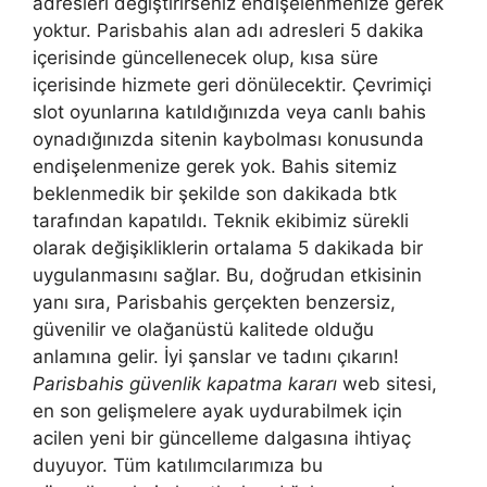
adresleri değiştirirseniz endişelenmenize gerek
yoktur. Parisbahis alan adı adresleri 5 dakika
içerisinde güncellenecek olup, kısa süre
içerisinde hizmete geri dönülecektir. Çevrimiçi
slot oyunlarına katıldığınızda veya canlı bahis
oynadığınızda sitenin kaybolması konusunda
endişelenmenize gerek yok. Bahis sitemiz
beklenmedik bir şekilde son dakikada btk
tarafından kapatıldı. Teknik ekibimiz sürekli
olarak değişikliklerin ortalama 5 dakikada bir
uygulanmasını sağlar. Bu, doğrudan etkisinin
yanı sıra, Parisbahis gerçekten benzersiz,
güvenilir ve olağanüstü kalitede olduğu
anlamına gelir. İyi şanslar ve tadını çıkarın!
Parisbahis güvenlik kapatma kararı
web sitesi,
en son gelişmelere ayak uydurabilmek için
acilen yeni bir güncelleme dalgasına ihtiyaç
duyuyor. Tüm katılımcılarımıza bu