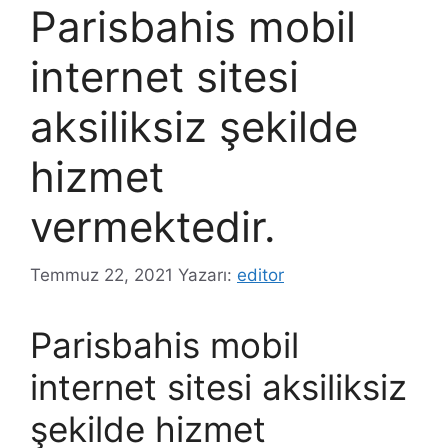
Parisbahis mobil
internet sitesi
aksiliksiz şekilde
hizmet
vermektedir.
Temmuz 22, 2021
Yazarı:
editor
Parisbahis mobil
internet sitesi aksiliksiz
şekilde hizmet