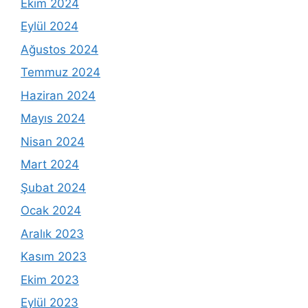
Ekim 2024
Eylül 2024
Ağustos 2024
Temmuz 2024
Haziran 2024
Mayıs 2024
Nisan 2024
Mart 2024
Şubat 2024
Ocak 2024
Aralık 2023
Kasım 2023
Ekim 2023
Eylül 2023