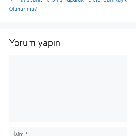
Olunur mu?
Yorum yapın
Yorum
İsim