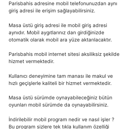
Parisbahis adresine mobil telefonunuzdan aynı
giriş adresi ile erişim sağlayabilirsiniz.
Masa üstü giriş adresi ile mobil giriş adresi
aynıdır. Mobil aygıtlarınız dan girdiğinizde
otomatik olarak mobil ara yüze aktarılacaktır.
Parisbahis mobil internet sitesi aksiliksiz şekilde
hizmet vermektedir.
Kullanıcı deneyimine tam manası ile makul ve
hızlı geçişlerle kaliteli bir hizmet vermektedir.
Masa üstü sürümde oynayabileceğiniz bütün
oyunları mobil sürümde da oynayabilirsiniz.
İndirilebilir mobil program nedir ve nasıl işler ?
Bu program sizlere tek tıkla kullanım özelliği