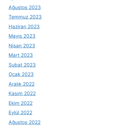
Ağustos 2023
Temmuz 2023
Haziran 2023
Mayıs 2023
Nisan 2023
Mart 2023
Şubat 2023
Ocak 2023
Aralık 2022
Kasım 2022
Ekim 2022
Eylül 2022
Ağustos 2022