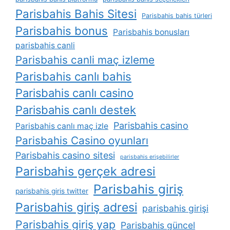
Parisbahis Bahis Sitesi
Parisbahis bahis türleri
Parisbahis bonus
Parisbahis bonusları
parisbahis canli
Parisbahis canli maç izleme
Parisbahis canlı bahis
Parisbahis canlı casino
Parisbahis canlı destek
Parisbahis casino
Parisbahis canlı maç izle
Parisbahis Casino oyunları
Parisbahis casino sitesi
parisbahis erişebilirler
Parisbahis gerçek adresi
Parisbahis giriş
parisbahis giris twitter
Parisbahis giriş adresi
parisbahis girişi
Parisbahis giriş yap
Parisbahis güncel