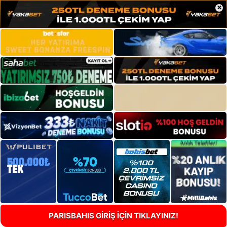
×
PARISBAHIS GİRİŞ İÇİN TIKLAYINIZ!