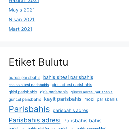
Haziran 2021
Mayıs 2021
Nisan 2021
Mart 2021
Etiket Bulutu
bahis sitesi parisbahis
adresi parisbahis
giris adresi parisbahis
casino sitesi parisbahis
girisi parisbahis
giris parisbahis
güncel adresi parisbahis
kayit parisbahis
mobil parisbahis
güncel parisbahis
Parisbahis
parisbahis adres
Parisbahis adresi
Parisbahis bahis
parisbahis bahis platformu
parisbahis bahis seçenekleri