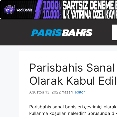
İçeriğe
atla
Parisbahis Sanal 
Olarak Kabul Edi
Ağustos 13, 2022
Yazarı:
editor
Parisbahis sanal bahisleri çevrimiçi olara
kullanma koşulları nelerdir? Sorusunda di