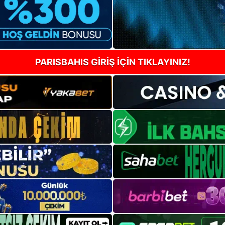
PARISBAHIS GİRİŞ İÇİN TIKLAYINIZ!