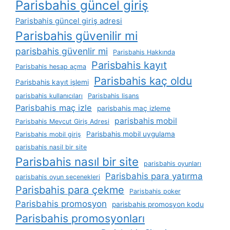
Parisbahis güncel giriş
Parisbahis güncel giriş adresi
Parisbahis güvenilir mi
parisbahis güvenlir mi
Parisbahis Hakkında
Parisbahis kayıt
Parisbahis hesap açma
Parisbahis kaç oldu
Parisbahis kayıt işlemi
parisbahis kullanıcıları
Parisbahis lisans
Parisbahis maç izle
parisbahis maç izleme
parisbahis mobil
Parisbahis Mevcut Giriş Adresi
Parisbahis mobil uygulama
Parisbahis mobil giriş
parisbahis nasil bir site
Parisbahis nasıl bir site
parisbahis oyunları
Parisbahis para yatırma
parisbahis oyun seçenekleri
Parisbahis para çekme
Parisbahis poker
Parisbahis promosyon
parisbahis promosyon kodu
Parisbahis promosyonları