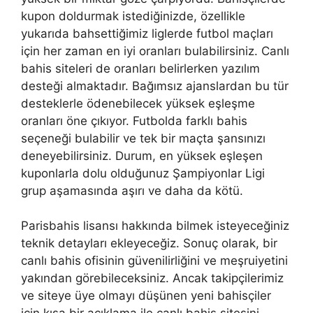
kupon doldurmak istediğinizde, özellikle
yukarıda bahsettiğimiz liglerde futbol maçları
için her zaman en iyi oranları bulabilirsiniz. Canlı
bahis siteleri de oranları belirlerken yazılım
desteği almaktadır. Bağımsız ajanslardan bu tür
desteklerle ödenebilecek yüksek eşleşme
oranları öne çıkıyor. Futbolda farklı bahis
seçeneği bulabilir ve tek bir maçta şansınızı
deneyebilirsiniz. Durum, en yüksek eşleşen
kuponlarla dolu olduğunuz Şampiyonlar Ligi
grup aşamasında aşırı ve daha da kötü.
Parisbahis lisansı hakkında bilmek isteyeceğiniz
teknik detayları ekleyeceğiz. Sonuç olarak, bir
canlı bahis ofisinin güvenilirliğini ve meşruiyetini
yakından görebileceksiniz. Ancak takipçilerimiz
ve siteye üye olmayı düşünen yeni bahisçiler