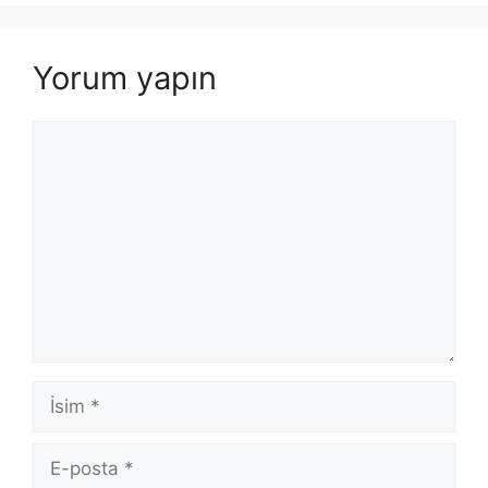
Yorum yapın
Yorum
İsim
E-
posta