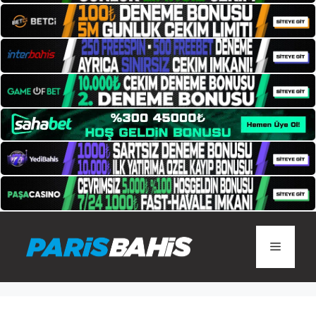
İçeriğe
atla
Menü