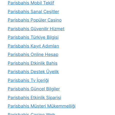
Parisbahis Mobil Teklif
Parisbahis Sanal Çeşitler
Parisbahis Popüler Casino
Parisbahis Güvenilir Hizmet
Parisbahis Türkiye Bilgisi
Parisbahis Kayıt Adımları
Parisbahis Online Hesap
Parisbahis Etkinlik Bahis
Parisbahis Destek Üyelik
Parisbahis Tv İçeriği
Parisbahis Güncel Bilgiler
Parisbahis Etkinlik Siparişi
Parisbahis Müşteri Mükemmelliği
Parisbahis Casino Web