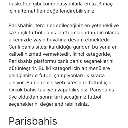
basketbol gibi kombinasyonlarla en az 3 maç
için alternatifleri değerlendirebilirsiniz.
Parisbahis, tercih edebileceğiniz en yetenekli ve
kazançlı futbol bahis platformlarından biri olarak
ülkemizde yayın hayatına devam etmektedir.
Canlı bahis sitesi kurulduğu günden bu yana en
kaliteli hizmeti vermektedir. İkinci kategoride,
Parisbahis platformu canlı bahis seçeneklerini
bütünleştirir. Bu iki kategori için alt menülere
geldiğimizde futbol şampiyonları ilk sırada
geliyor. Bu nedenle, web sitesinde futbol için
birçok bahis faaliyeti yapabilirsiniz. Parisbahis
üye olduktan sonra tartışacağımız futbol
seçeneklerini değerlendirebilirsiniz.
Parisbahis