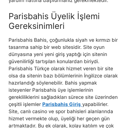
yardım hattına başvurmanız gerekmektedir.
Parisbahis Üyelik İşlemi
Gereksinimleri
Parisbahis Bahis, çoğunlukla siyah ve kırmızı bir
tasarıma sahip bir web sitesidir. Site oyun
dünyasına yeni yeni giriş yaptığı için sitenin
güvenilirliği tartışılan konulardan biriydi.
Parisbahis Türkçe olarak hizmet veren bir site
olsa da sitenin bazı bölümlerinin İngilizce olarak
hazırlandığı söylenebilir. Bahis yapmak
isteyenler Parisbahis üye işlemlerinin
gerekliliklerini sağladıkları sürece site üzerinden
çeşitli işlemler
Parisbahis Giriş
yapabilirler.
Site, canlı casino ve spor bahisleri alanlarında
hizmet vermekte olup, üyeliği her geçen gün
artmaktadır. Bu ek olarak, kolay katılım ve çok