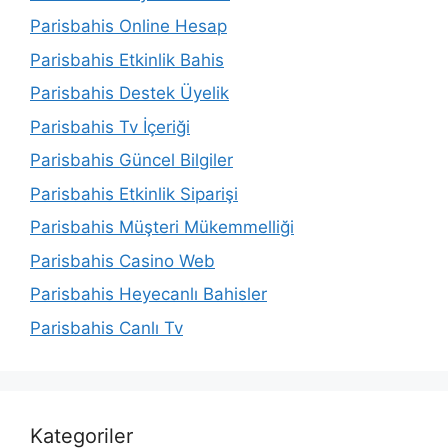
Parisbahis Online Hesap
Parisbahis Etkinlik Bahis
Parisbahis Destek Üyelik
Parisbahis Tv İçeriği
Parisbahis Güncel Bilgiler
Parisbahis Etkinlik Siparişi
Parisbahis Müşteri Mükemmelliği
Parisbahis Casino Web
Parisbahis Heyecanlı Bahisler
Parisbahis Canlı Tv
Kategoriler