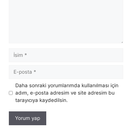
İsim
E-
posta
İnternet
Daha sonraki yorumlarımda kullanılması için
sitesi
adım, e-posta adresim ve site adresim bu
tarayıcıya kaydedilsin.