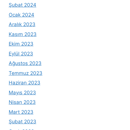
Şubat 2024
Ocak 2024
Aralık 2023
Kasım 2023
Ekim 2023
Eylül 2023
Ağustos 2023
Temmuz 2023
Haziran 2023
Mayıs 2023
Nisan 2023
Mart 2023
Şubat 2023