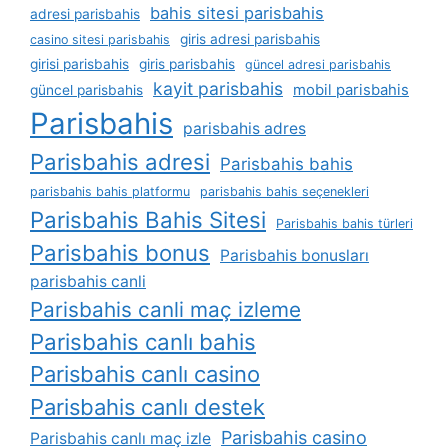
bahis sitesi parisbahis
adresi parisbahis
giris adresi parisbahis
casino sitesi parisbahis
girisi parisbahis
giris parisbahis
güncel adresi parisbahis
kayit parisbahis
mobil parisbahis
güncel parisbahis
Parisbahis
parisbahis adres
Parisbahis adresi
Parisbahis bahis
parisbahis bahis platformu
parisbahis bahis seçenekleri
Parisbahis Bahis Sitesi
Parisbahis bahis türleri
Parisbahis bonus
Parisbahis bonusları
parisbahis canli
Parisbahis canli maç izleme
Parisbahis canlı bahis
Parisbahis canlı casino
Parisbahis canlı destek
Parisbahis casino
Parisbahis canlı maç izle