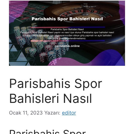
Parisbahis Spor
Bahisleri Nasıl
Ocak 11, 2023
Yazarı:
editor
Parisbahis Spor