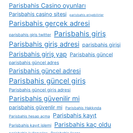
Parisbahis Casino oyunları
Parisbahis casino sitesi
parisbahis erişebilirler
Parisbahis gerçek adresi
Parisbahis giriş
parisbahis giris twitter
Parisbahis giriş adresi
parisbahis girişi
Parisbahis giriş yap
Parisbahis güncel
parisbahis güncel adres
Parisbahis güncel adresi
Parisbahis güncel giriş
Parisbahis güncel giriş adresi
Parisbahis güvenilir mi
parisbahis güvenlir mi
Parisbahis Hakkında
Parisbahis kayıt
Parisbahis hesap açma
Parisbahis kaç oldu
Parisbahis kayıt işlemi