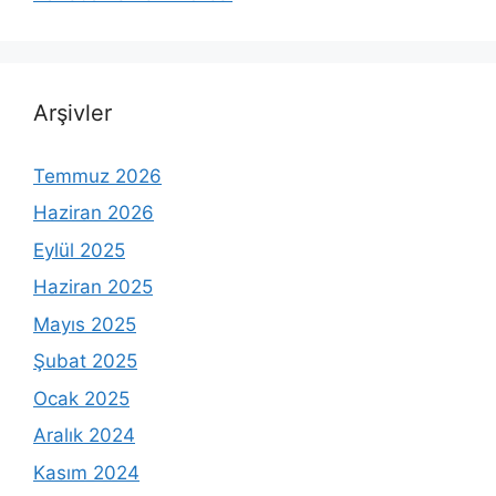
Arşivler
Temmuz 2026
Haziran 2026
Eylül 2025
Haziran 2025
Mayıs 2025
Şubat 2025
Ocak 2025
Aralık 2024
Kasım 2024