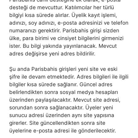
desteği de mevcuttur. Katılımcılar her türlü
bilgiyi kısa sürede alırlar. Üyelik kayıt işlemi,
adınızı, soy adınızı, e-posta adresinizi ve telefon
numaranızı gerektirir. Parisbahis girişi sizden
ülke, para birimi ve cinsiyet bilgilerini girmenizi
ister. Bu bilgi yakında yayınlanacak. Mevcut
adres değişirse yeni adres bildirilir.
Şu anda Parisbahis girişleri yeni site ve eski
şifre ile devam etmektedir. Adres bilgileri ile ilgili
bilgiler kısa sürede sağlanır. Güncel adres
belirlendikten sonra sosyal medya hesapları
üzerinden paylaşılacaktır. Mevcut site adresi,
sorundan sonra sağlanacaktır. Üyeler yeni
sunucu adresi üzerinden aynı site yapısına
girerler. Site güncellendikten sonra site
üyelerine e-posta adresi ile gönderilecektir.