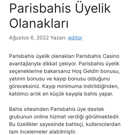
Parisbahis Üyelik
Olanakları
Ağustos 6, 2022
Yazarı:
editor
Parisbahis üyelik olanakları Parisbahis Casino
avantajlarıyla dikkat çekiyor. Parisbahis üyelik
seçeneklerine bakarsanız Hoş Geldin bonusu,
yatırım bonusu ve kayıp bonusu olduğunu
göreceksiniz. Kayıp minimuma indirildiğinden,
katılımcı artık en küçük kayıpla bahis yapar.
Bahis sitesinden Parisbahis üye destek
grubunun online hizmet verdiği görülmektedir.
Bu özellikler sayesinde bahisçi, kullanıcılardan
tam incelemeler alabilmiştir.