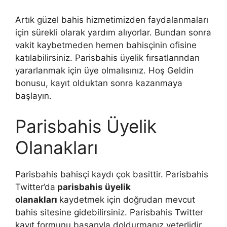
Artık güzel bahis hizmetimizden faydalanmaları
için sürekli olarak yardım alıyorlar. Bundan sonra
vakit kaybetmeden hemen bahisçinin ofisine
katılabilirsiniz. Parisbahis üyelik fırsatlarından
yararlanmak için üye olmalısınız. Hoş Geldin
bonusu, kayıt olduktan sonra kazanmaya
başlayın.
Parisbahis Üyelik
Olanakları
Parisbahis bahisçi kaydı çok basittir. Parisbahis
Twitter’da
parisbahis üyelik
olanakları
kaydetmek için doğrudan mevcut
bahis sitesine gidebilirsiniz. Parisbahis Twitter
kayıt formunu başarıyla doldurmanız yeterlidir.