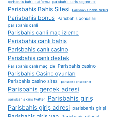
parisbahis bahis platformu
parisbahis bahis seçenekleri
Parisbahis Bahis Sitesi
Parisbahis bahis türleri
Parisbahis bonus
Parisbahis bonusları
parisbahis canli
Parisbahis canli maç izleme
Parisbahis canlı bahis
Parisbahis canlı casino
Parisbahis canlı destek
Parisbahis casino
Parisbahis canlı maç izle
Parisbahis Casino oyunları
Parisbahis casino sitesi
parisbahis erişebilirler
Parisbahis gerçek adresi
Parisbahis giriş
parisbahis giris twitter
Parisbahis giriş adresi
parisbahis girişi
Parisbahis giriş yap
Parisbahis güncel