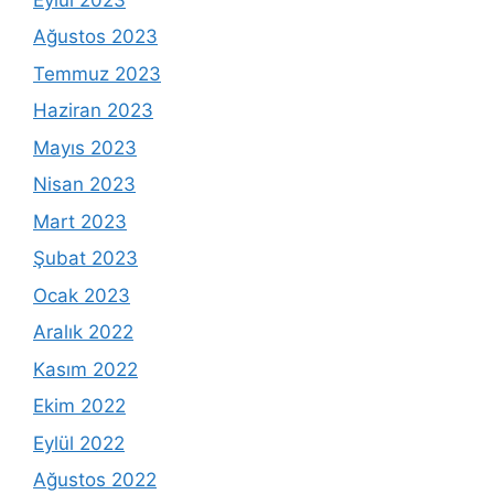
Ağustos 2023
Temmuz 2023
Haziran 2023
Mayıs 2023
Nisan 2023
Mart 2023
Şubat 2023
Ocak 2023
Aralık 2022
Kasım 2022
Ekim 2022
Eylül 2022
Ağustos 2022