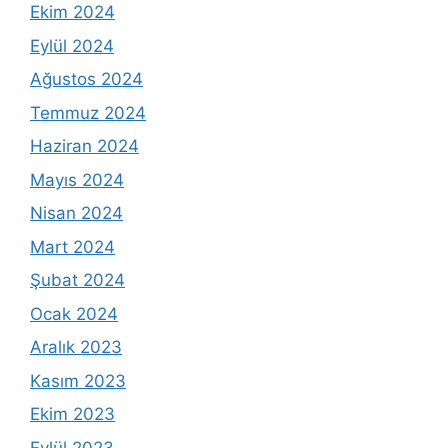
Ekim 2024
Eylül 2024
Ağustos 2024
Temmuz 2024
Haziran 2024
Mayıs 2024
Nisan 2024
Mart 2024
Şubat 2024
Ocak 2024
Aralık 2023
Kasım 2023
Ekim 2023
Eylül 2023