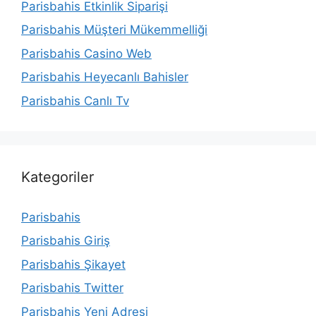
Parisbahis Etkinlik Siparişi
Parisbahis Müşteri Mükemmelliği
Parisbahis Casino Web
Parisbahis Heyecanlı Bahisler
Parisbahis Canlı Tv
Kategoriler
Parisbahis
Parisbahis Giriş
Parisbahis Şikayet
Parisbahis Twitter
Parisbahis Yeni Adresi