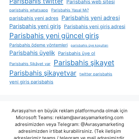
Parisbahis twitter
Parisbahis web sitesi
parisbahis whatsapp
Parisbahis Yasal Mı?
Parisbahis yeni adresi
parisbahis yeni adres
Parisbahis yeni giriş
Parisbahis yeni giriş adresi
Parisbahis yeni güncel giriş
Parisbahis ödeme yöntemleri
parisbahis üye koşulları
Parisbahis üyelik
Parisbahis üye ol
Parisbahis şikayet
Parisbahis Şikâyet var
Parisbahis şikayetvar
twitter parisbahis
yeni giris parisbahis
Avrasya'nın en büyük reklam platformunda olmak için
Microsoft Teams:
reklam@avrasyamarketing.com
adresimizden veya Telegram: @Avrasyamarketing
adresimizden irtibat kurabilirsiniz. (Tek iletişim
adreslerimiz teams / telegram ve mail adresimizdir.