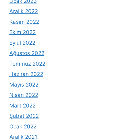
Ocak 2023
Aralık 2022
Kasım 2022
Ekim 2022
Eylül 2022
Ağustos 2022
Temmuz 2022
Haziran 2022
Mayıs 2022
Nisan 2022
Mart 2022
Şubat 2022
Ocak 2022
Aralık 2021