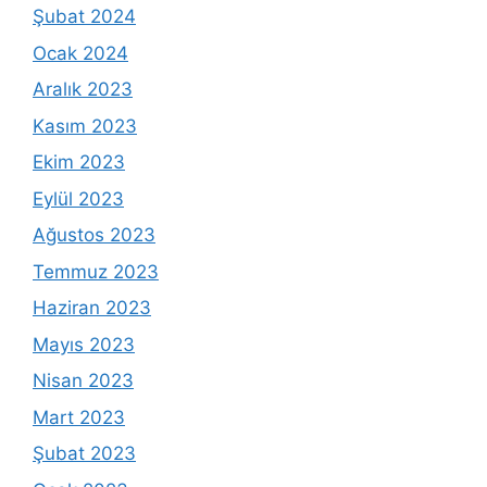
Şubat 2024
Ocak 2024
Aralık 2023
Kasım 2023
Ekim 2023
Eylül 2023
Ağustos 2023
Temmuz 2023
Haziran 2023
Mayıs 2023
Nisan 2023
Mart 2023
Şubat 2023