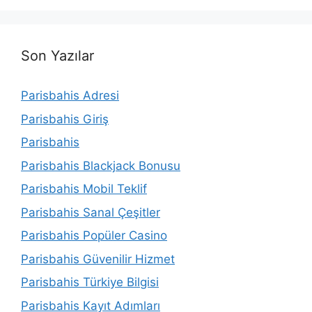
Son Yazılar
Parisbahis Adresi
Parisbahis Giriş
Parisbahis
Parisbahis Blackjack Bonusu
Parisbahis Mobil Teklif
Parisbahis Sanal Çeşitler
Parisbahis Popüler Casino
Parisbahis Güvenilir Hizmet
Parisbahis Türkiye Bilgisi
Parisbahis Kayıt Adımları