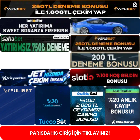
×
PARISBAHIS GİRİŞ İÇİN TIKLAYINIZ!