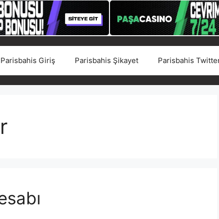
Parisbahis Giriş
Parisbahis Şikayet
Parisbahis Twitte
r
esabı