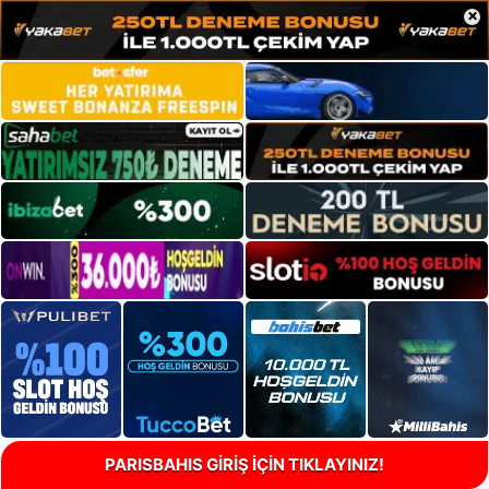
×
PARISBAHIS GİRİŞ İÇİN TIKLAYINIZ!