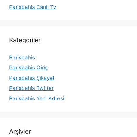
Parisbahis Canlı Tv
Kategoriler
Parisbahis
Parisbahis Giriş
Parisbahis Şikayet
Parisbahis Twitter
Parisbahis Yeni Adresi
Arşivler