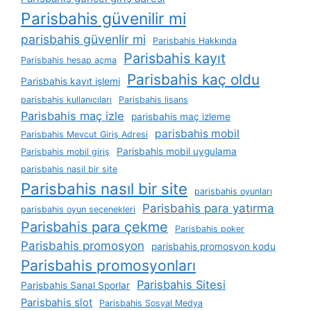
Parisbahis güvenilir mi
parisbahis güvenlir mi
Parisbahis Hakkında
Parisbahis kayıt
Parisbahis hesap açma
Parisbahis kaç oldu
Parisbahis kayıt işlemi
parisbahis kullanıcıları
Parisbahis lisans
Parisbahis maç izle
parisbahis maç izleme
parisbahis mobil
Parisbahis Mevcut Giriş Adresi
Parisbahis mobil uygulama
Parisbahis mobil giriş
parisbahis nasil bir site
Parisbahis nasıl bir site
parisbahis oyunları
Parisbahis para yatırma
parisbahis oyun seçenekleri
Parisbahis para çekme
Parisbahis poker
Parisbahis promosyon
parisbahis promosyon kodu
Parisbahis promosyonları
Parisbahis Sitesi
Parisbahis Sanal Sporlar
Parisbahis slot
Parisbahis Sosyal Medya