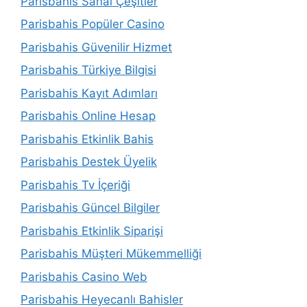
Parisbahis Sanal Çeşitler
Parisbahis Popüler Casino
Parisbahis Güvenilir Hizmet
Parisbahis Türkiye Bilgisi
Parisbahis Kayıt Adımları
Parisbahis Online Hesap
Parisbahis Etkinlik Bahis
Parisbahis Destek Üyelik
Parisbahis Tv İçeriği
Parisbahis Güncel Bilgiler
Parisbahis Etkinlik Siparişi
Parisbahis Müşteri Mükemmelliği
Parisbahis Casino Web
Parisbahis Heyecanlı Bahisler