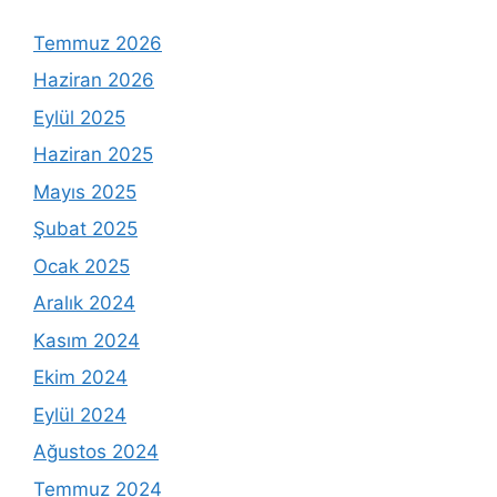
Temmuz 2026
Haziran 2026
Eylül 2025
Haziran 2025
Mayıs 2025
Şubat 2025
Ocak 2025
Aralık 2024
Kasım 2024
Ekim 2024
Eylül 2024
Ağustos 2024
Temmuz 2024