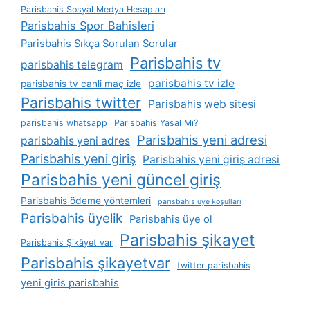
Parisbahis Sosyal Medya Hesapları
Parisbahis Spor Bahisleri
Parisbahis Sıkça Sorulan Sorular
Parisbahis tv
parisbahis telegram
parisbahis tv izle
parisbahis tv canli maç izle
Parisbahis twitter
Parisbahis web sitesi
parisbahis whatsapp
Parisbahis Yasal Mı?
Parisbahis yeni adresi
parisbahis yeni adres
Parisbahis yeni giriş
Parisbahis yeni giriş adresi
Parisbahis yeni güncel giriş
Parisbahis ödeme yöntemleri
parisbahis üye koşulları
Parisbahis üyelik
Parisbahis üye ol
Parisbahis şikayet
Parisbahis Şikâyet var
Parisbahis şikayetvar
twitter parisbahis
yeni giris parisbahis