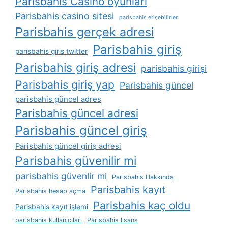
Parisbahis Casino oyunları
Parisbahis casino sitesi
parisbahis erişebilirler
Parisbahis gerçek adresi
Parisbahis giriş
parisbahis giris twitter
Parisbahis giriş adresi
parisbahis girişi
Parisbahis giriş yap
Parisbahis güncel
parisbahis güncel adres
Parisbahis güncel adresi
Parisbahis güncel giriş
Parisbahis güncel giriş adresi
Parisbahis güvenilir mi
parisbahis güvenlir mi
Parisbahis Hakkında
Parisbahis kayıt
Parisbahis hesap açma
Parisbahis kaç oldu
Parisbahis kayıt işlemi
parisbahis kullanıcıları
Parisbahis lisans