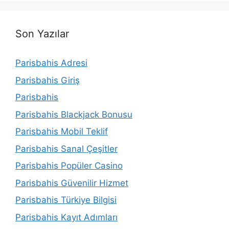
Son Yazılar
Parisbahis Adresi
Parisbahis Giriş
Parisbahis
Parisbahis Blackjack Bonusu
Parisbahis Mobil Teklif
Parisbahis Sanal Çeşitler
Parisbahis Popüler Casino
Parisbahis Güvenilir Hizmet
Parisbahis Türkiye Bilgisi
Parisbahis Kayıt Adımları