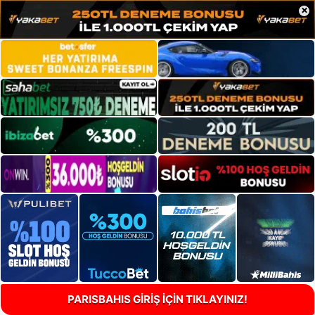
×
PARISBAHIS GİRİŞ İÇİN TIKLAYINIZ!