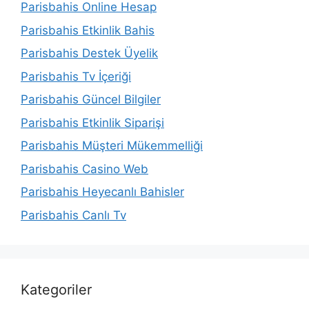
Parisbahis Online Hesap
Parisbahis Etkinlik Bahis
Parisbahis Destek Üyelik
Parisbahis Tv İçeriği
Parisbahis Güncel Bilgiler
Parisbahis Etkinlik Siparişi
Parisbahis Müşteri Mükemmelliği
Parisbahis Casino Web
Parisbahis Heyecanlı Bahisler
Parisbahis Canlı Tv
Kategoriler