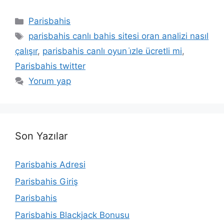
Kategoriler
Parisbahis
Etiketler
parisbahis canlı bahis sitesi oran analizi nasıl
çalışır
,
parisbahis canlı oyun i̇zle ücretli mi
,
Parisbahis twitter
Yorum yap
Son Yazılar
Parisbahis Adresi
Parisbahis Giriş
Parisbahis
Parisbahis Blackjack Bonusu