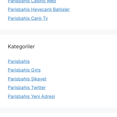
Parisbahis Casino Web
Parisbahis Heyecanlı Bahisler
Parisbahis Canlı Tv
Kategoriler
Parisbahis
Parisbahis Giriş
Parisbahis Şikayet
Parisbahis Twitter
Parisbahis Yeni Adresi