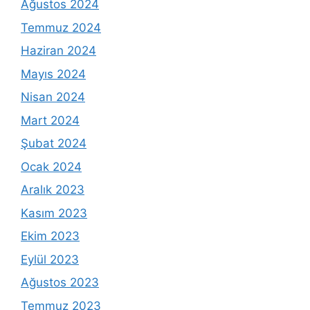
Ağustos 2024
Temmuz 2024
Haziran 2024
Mayıs 2024
Nisan 2024
Mart 2024
Şubat 2024
Ocak 2024
Aralık 2023
Kasım 2023
Ekim 2023
Eylül 2023
Ağustos 2023
Temmuz 2023