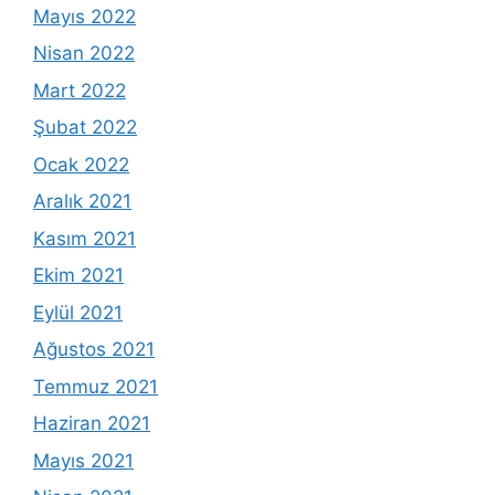
Mayıs 2022
Nisan 2022
Mart 2022
Şubat 2022
Ocak 2022
Aralık 2021
Kasım 2021
Ekim 2021
Eylül 2021
Ağustos 2021
Temmuz 2021
Haziran 2021
Mayıs 2021